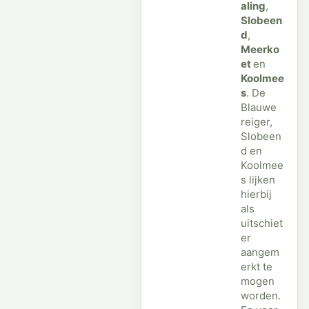
aling
,
Slobeen
d
,
Meerko
et
en
Koolmee
s
. De
Blauwe
reiger,
Slobeen
d en
Koolmee
s lijken
hierbij
als
uitschiet
er
aangem
erkt te
mogen
worden.