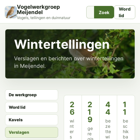
Vogelwerkgroep
Word
Meijendel
Zoek
lid
Vogels, tellingen en duinnatuur
Wintertellingen
Verslagen en berichten over wintertellingen
in Meijendel.
De werkgroep
2
2
4
1
Word lid
6
1
4
1
9
Kavels
wi
be
be
nt
ze
sc
ge
er
tte
hik
Verslagen
re
s
wi
ba
gis