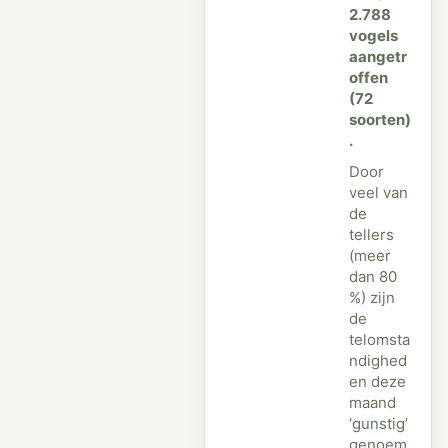
2.788
vogels
aangetr
offen
(72
soorten)
.
Door
veel van
de
tellers
(meer
dan 80
%) zijn
de
telomsta
ndighed
en deze
maand
‘gunstig’
genoem