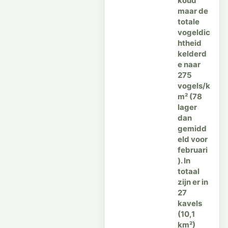
koud
maar de
totale
vogeldic
htheid
kelderd
e naar
275
vogels/k
m² (78
lager
dan
gemidd
eld voor
februari
). In
totaal
zijn er in
27
kavels
(10,1
km²)