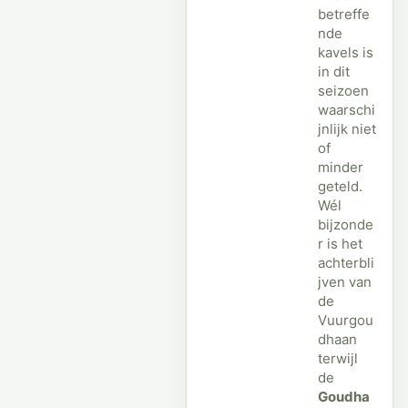
betreffe
nde
kavels is
in dit
seizoen
waarschi
jnlijk niet
of
minder
geteld.
Wél
bijzonde
r is het
achterbli
jven van
de
Vuurgou
dhaan
terwijl
de
Goudha