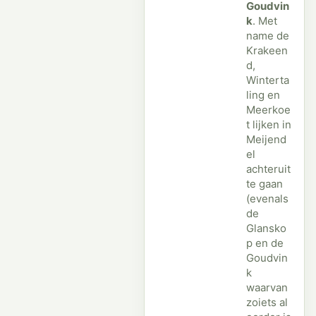
Goudvin
k
. Met
name de
Krakeen
d,
Winterta
ling en
Meerkoe
t lijken in
Meijend
el
achteruit
te gaan
(evenals
de
Glansko
p en de
Goudvin
k
waarvan
zoiets al