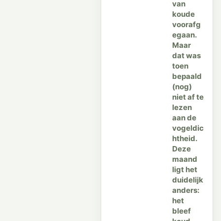
van
koude
voorafg
egaan.
Maar
dat was
toen
bepaald
(nog)
niet af te
lezen
aan de
vogeldic
htheid.
Deze
maand
ligt het
duidelijk
anders:
het
bleef