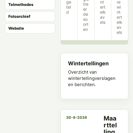
ge
nt
re
tre
Telmethodes
tel
ert
wi
er
d
elk
nt
de
Fotoarchief
av
ert
so
els
elk
ort
av
Website
en
els
Wintertellingen
Overzicht van
wintertellingverslagen
en berichten.
Maa
30-6-2026
rttel
ling