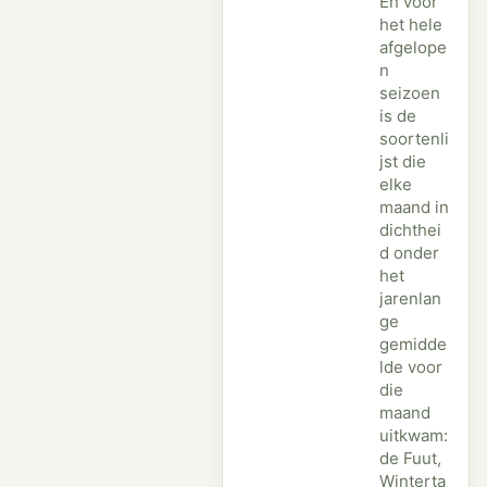
En voor
het hele
afgelope
n
seizoen
is de
soortenli
jst die
elke
maand in
dichthei
d onder
het
jarenlan
ge
gemidde
lde voor
die
maand
uitkwam:
de Fuut,
Winterta