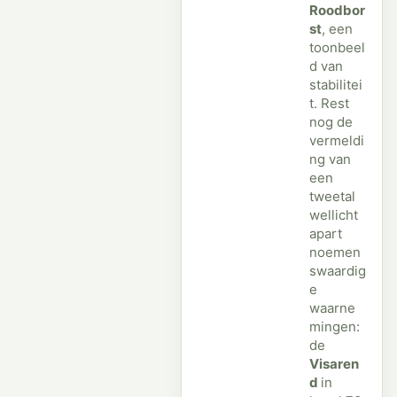
Roodbor
st
, een
toonbeel
d van
stabilitei
t. Rest
nog de
vermeldi
ng van
een
tweetal
wellicht
apart
noemen
swaardig
e
waarne
mingen:
de
Visaren
d
in