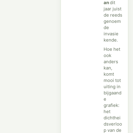
an
dit
jaar juist
de reeds
genoem
de
invasie
kende.
Hoe het
ook
anders
kan,
komt
mooi tot
uiting in
bijgaand
e
grafiek:
het
dichthei
dsverloo
p van de