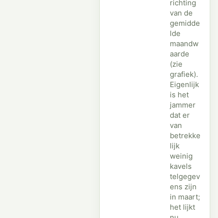
richting
van de
gemidde
lde
maandw
aarde
(zie
grafiek).
Eigenlijk
is het
jammer
dat er
van
betrekke
lijk
weinig
kavels
telgegev
ens zijn
in maart;
het lijkt
nu