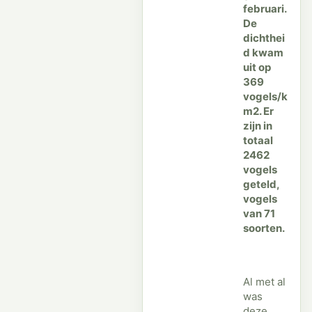
februari.
De
dichthei
d kwam
uit op
369
vogels/k
m2. Er
zijn in
totaal
2462
vogels
geteld,
vogels
van 71
soorten.
Al met al
was
deze