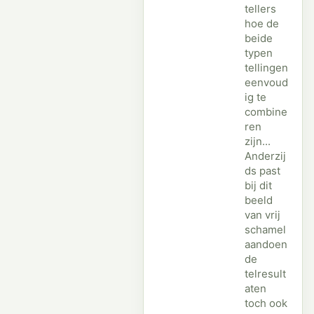
tellers
hoe de
beide
typen
tellingen
eenvoud
ig te
combine
ren
zijn...
Anderzij
ds past
bij dit
beeld
van vrij
schamel
aandoen
de
telresult
aten
toch ook