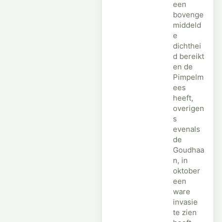
een
bovenge
middeld
e
dichthei
d bereikt
en de
Pimpelm
ees
heeft,
overigen
s
evenals
de
Goudhaa
n, in
oktober
een
ware
invasie
te zien