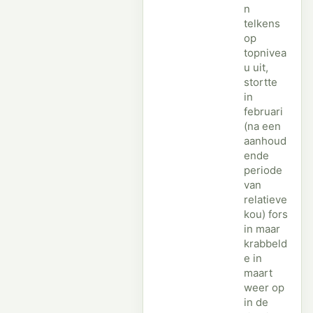
n
telkens
op
topnivea
u uit,
stortte
in
februari
(na een
aanhoud
ende
periode
van
relatieve
kou) fors
in maar
krabbeld
e in
maart
weer op
in de