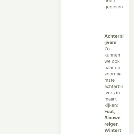
heeft
gegeven
.
Achterbl
ijvers
Zo
kunnen
we ook
naar de
voornaa
mste
achterbli
jvers in
maart
kijken:
Fuut
,
Blauwe
reiger
,
Wintert