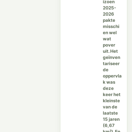
izoen
2025-
2026
pakte
misschi
en wel
wat
pover
uit. Het
geïnven
tariseer
de
oppervla
k was
deze
keer het
kleinste
van de
laatste
15 jaren
(6,67
km²). En