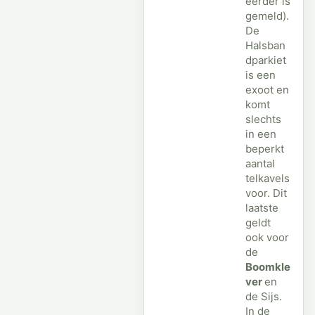
eerder is
gemeld).
De
Halsban
dparkiet
is een
exoot en
komt
slechts
in een
beperkt
aantal
telkavels
voor. Dit
laatste
geldt
ook voor
de
Boomkle
ver
en
de Sijs.
In de