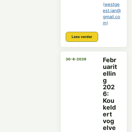
(
westge
est.jan@
gmail.co
m
)
Lees verder
Febr
30-6-2026
uarit
ellin
g
202
6:
Kou
keld
ert
vog
elve