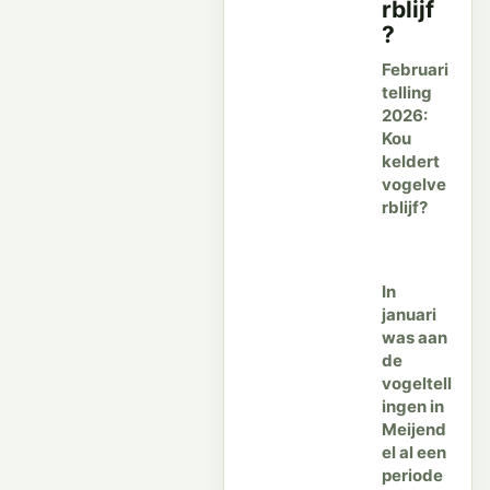
rblijf
?
Februari
telling
2026:
Kou
keldert
vogelve
rblijf?
In
januari
was aan
de
vogeltell
ingen in
Meijend
el al een
periode