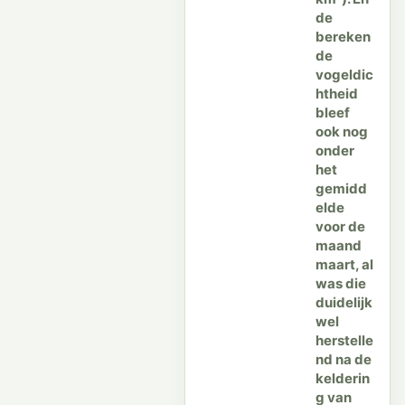
de
bereken
de
vogeldic
htheid
bleef
ook nog
onder
het
gemidd
elde
voor de
maand
maart, al
was die
duidelijk
wel
herstelle
nd na de
kelderin
g van