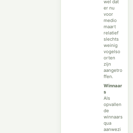
wel dat
er nu
voor
medio
maart
relatief
slechts
weinig
vogelso
orten
zijn
aangetro
ffen.
Winnaar
s
Als
opvallen
de
winnaars
qua
aanwezi