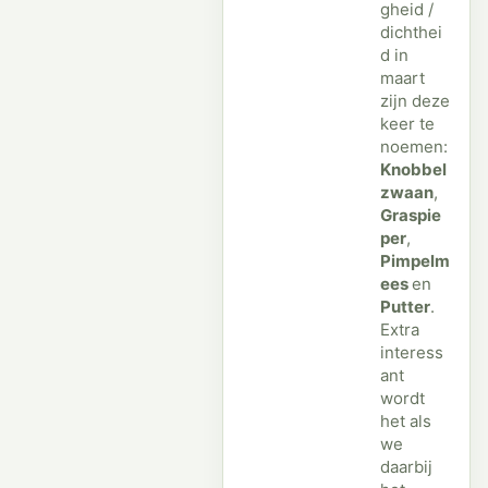
gheid /
dichthei
d in
maart
zijn deze
keer te
noemen:
Knobbel
zwaan
,
Graspie
per
,
Pimpelm
ees
en
Putter
.
Extra
interess
ant
wordt
het als
we
daarbij