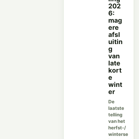
202
6:
mag
ere
afsl
uitin
g
van
late
kort
e
wint
er
De
laatste
telling
van het
herfst-/
winterse