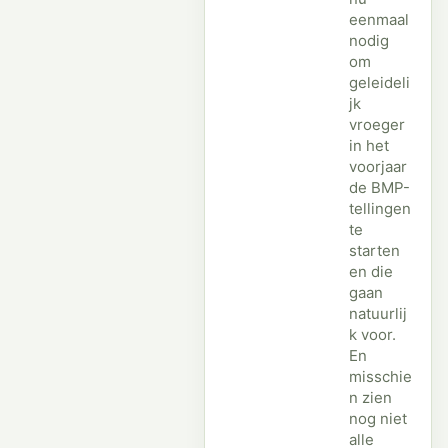
eenmaal
nodig
om
geleideli
jk
vroeger
in het
voorjaar
de BMP-
tellingen
te
starten
en die
gaan
natuurlij
k voor.
En
misschie
n zien
nog niet
alle