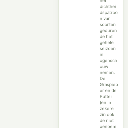
het
dichthei
dspatroo
n van
soorten
geduren
de het
gehele
seizoen
in
ogensch
ouw
nemen.
De
Graspiep
er en de
Putter
(en in
zekere
zin ook
de niet
genoem