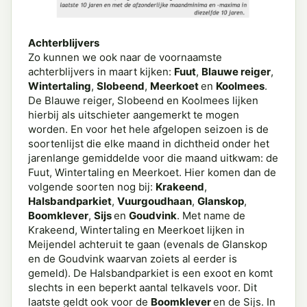
Achterblijvers
Zo kunnen we ook naar de voornaamste
achterblijvers in maart kijken:
Fuut
,
Blauwe reiger
,
Wintertaling
,
Slobeend
,
Meerkoet
en
Koolmees
.
De Blauwe reiger, Slobeend en Koolmees lijken
hierbij als uitschieter aangemerkt te mogen
worden. En voor het hele afgelopen seizoen is de
soortenlijst die elke maand in dichtheid onder het
jarenlange gemiddelde voor die maand uitkwam: de
Fuut, Wintertaling en Meerkoet. Hier komen dan de
volgende soorten nog bij:
Krakeend
,
Halsbandparkiet
,
Vuurgoudhaan
,
Glanskop
,
Boomklever
,
Sijs
en
Goudvink
. Met name de
Krakeend, Wintertaling en Meerkoet lijken in
Meijendel achteruit te gaan (evenals de Glanskop
en de Goudvink waarvan zoiets al eerder is
gemeld). De Halsbandparkiet is een exoot en komt
slechts in een beperkt aantal telkavels voor. Dit
laatste geldt ook voor de
Boomklever
en de Sijs. In