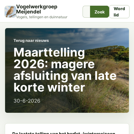
Vogelwerkgroep
Word
Meijendel
Zoek
lid
Vogels, tellingen en duinnatuur
Terug naar nieuws
Maarttelling
2026: magere
afsluiting van late
korte winter
30-6-2026
De laatste telling van het herfst-/winterseizoen