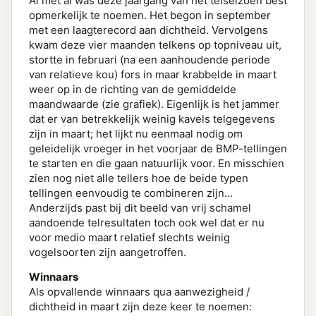
Al met al was deze jaargang van het telseizoen best
opmerkelijk te noemen. Het begon in september
met een laagterecord aan dichtheid. Vervolgens
kwam deze vier maanden telkens op topniveau uit,
stortte in februari (na een aanhoudende periode
van relatieve kou) fors in maar krabbelde in maart
weer op in de richting van de gemiddelde
maandwaarde (zie grafiek). Eigenlijk is het jammer
dat er van betrekkelijk weinig kavels telgegevens
zijn in maart; het lijkt nu eenmaal nodig om
geleidelijk vroeger in het voorjaar de BMP-tellingen
te starten en die gaan natuurlijk voor. En misschien
zien nog niet alle tellers hoe de beide typen
tellingen eenvoudig te combineren zijn...
Anderzijds past bij dit beeld van vrij schamel
aandoende telresultaten toch ook wel dat er nu
voor medio maart relatief slechts weinig
vogelsoorten zijn aangetroffen.
Winnaars
Als opvallende winnaars qua aanwezigheid /
dichtheid in maart zijn deze keer te noemen: