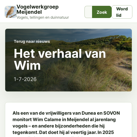
Vogelwerkgroep
Word
Meijendel
Zoek
lid
Vogels, tellingen en duinnatuur
Terug naar nieuws
Het verhaal van
Wim
1-7-2026
Als een van de vrijwilligers van Dunea en SOVON
monitort Wim Calame in Meijendel al jarenlang
vogels – en andere bijzonderheden die hij
tegenkomt. Dat doet hij al veertig jaar. In 2025