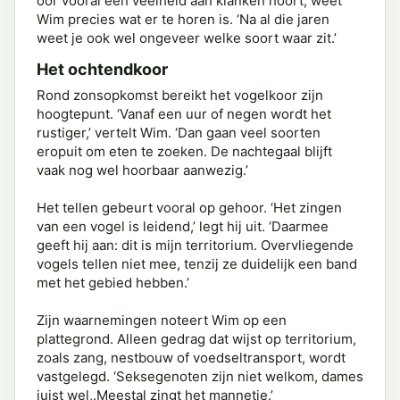
oor vooral een veelheid aan klanken hoort, weet
Wim precies wat er te horen is. ‘Na al die jaren
weet je ook wel ongeveer welke soort waar zit.’
Het ochtendkoor
Rond zonsopkomst bereikt het vogelkoor zijn
hoogtepunt. ‘Vanaf een uur of negen wordt het
rustiger,’ vertelt Wim. ‘Dan gaan veel soorten
eropuit om eten te zoeken. De nachtegaal blijft
vaak nog wel hoorbaar aanwezig.’
Het tellen gebeurt vooral op gehoor. ‘Het zingen
van een vogel is leidend,’ legt hij uit. ‘Daarmee
geeft hij aan: dit is mijn territorium. Overvliegende
vogels tellen niet mee, tenzij ze duidelijk een band
met het gebied hebben.’
Zijn waarnemingen noteert Wim op een
plattegrond. Alleen gedrag dat wijst op territorium,
zoals zang, nestbouw of voedseltransport, wordt
vastgelegd. ‘Seksegenoten zijn niet welkom, dames
juist wel,.Meestal zingt het mannetje.’