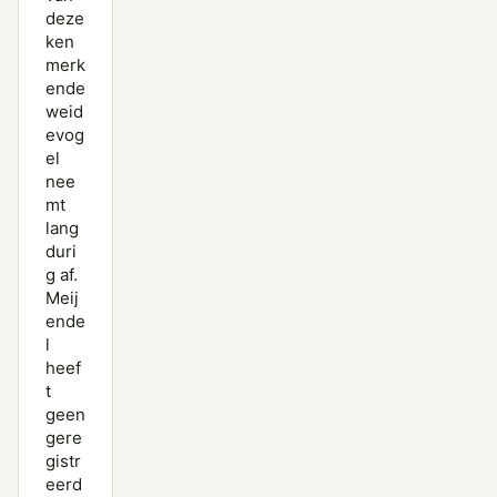
deze
ken
merk
ende
weid
evog
el
nee
mt
lang
duri
g af.
Meij
ende
l
heef
t
geen
gere
gistr
eerd