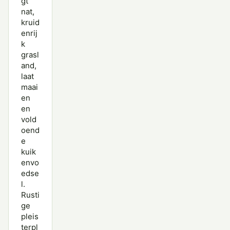
gt
nat,
kruid
enrij
k
grasl
and,
laat
maai
en
en
vold
oend
e
kuik
envo
edse
l.
Rusti
ge
pleis
terpl