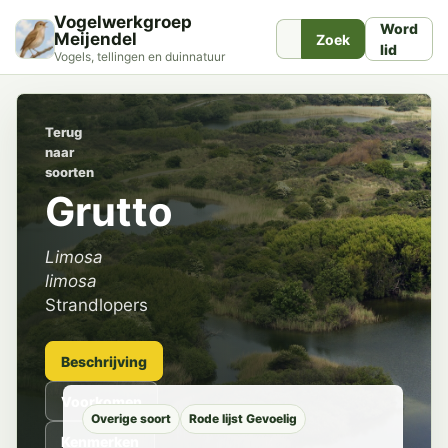
Vogelwerkgroep
Word
Meijendel
Zoek
lid
Vogels, tellingen en duinnatuur
Terug
naar
soorten
Grutto
Limosa
limosa
Strandlopers
Beschrijving
Voorkomen
Overige soort
Rode lijst Gevoelig
Kenmerken