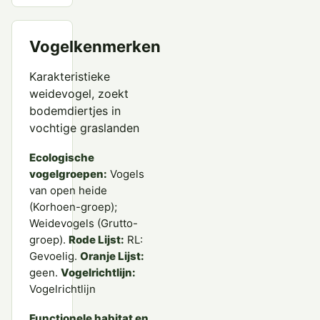
Vogelkenmerken
Karakteristieke
weidevogel, zoekt
bodemdiertjes in
vochtige graslanden
Ecologische
vogelgroepen:
Vogels
van open heide
(Korhoen-groep);
Weidevogels (Grutto-
groep).
Rode Lijst:
RL:
Gevoelig.
Oranje Lijst:
geen.
Vogelrichtlijn:
Vogelrichtlijn
Functionele habitat en