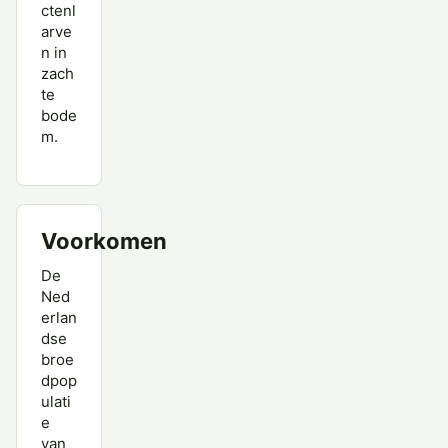
Witgat
ctenl
arve
Wulp
n in
zach
Zwarte Ruiter
te
bode
m.
Voorkomen
De
Ned
erlan
dse
broe
dpop
ulati
e
van