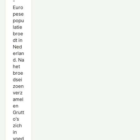
-
Euro
pese
popu
latie
broe
dt in
Ned
erlan
d. Na
het
broe
dsei
zoen
verz
amel
en
Grutt
o's
zich
in
voed