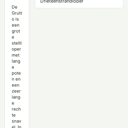
Drieteenstrandloper
De
Grauwe Franjepoot
Grutt
o is
Groenpootruiter
een
grot
Grote Franjepoot
e
steltl
Grote Grijze Snip
oper
met
Grutto
lang
e
Houtsnip
pote
Kanoet
n en
een
Kemphaan
zeer
lang
Kleine Strandloper
e
rech
Krombekstrandloper
te
snav
Oeverloper
el. In