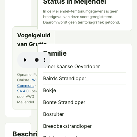
Status in Meijendel
Meijendel
en
In de Meijendel-territoriumgegevens is geen
openbare
broedgeval van deze soort geregistreerd.
bronnen
Daarom wordt geen territoriagrafiek getoond.
Vogelgeluid
van Grutto
Familie
Amerikaanse Oeverloper
Opname: Pascal
Bairds Strandloper
Christe ·
Wikimedia
Commons
·
CC BY-
Bokje
SA 4.0
· bewerkt
door VWG
Bonte Strandloper
Meijendel
Bosruiter
Breedbekstrandloper
Beschrijving