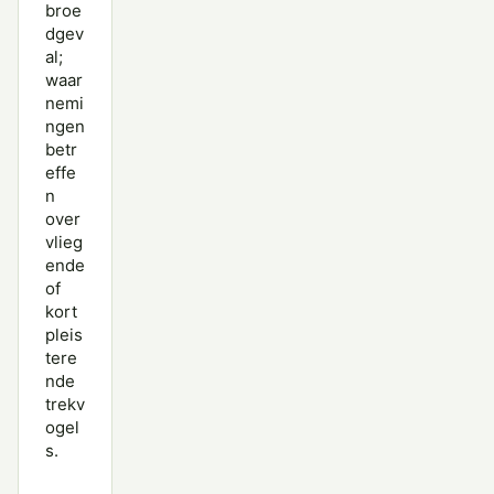
broe
dgev
al;
waar
nemi
ngen
betr
effe
n
over
vlieg
ende
of
kort
pleis
tere
nde
trekv
ogel
s.