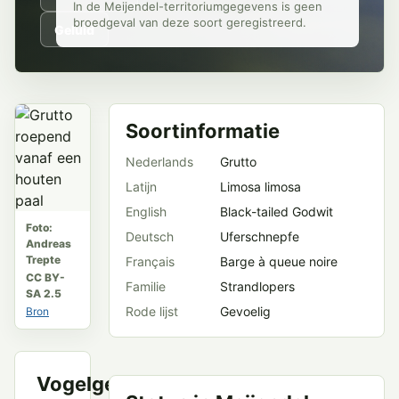
In de Meijendel-territoriumgegevens is geen
broedgeval van deze soort geregistreerd.
Geluid
Soortinformatie
Nederlands
Grutto
Latijn
Limosa limosa
English
Black-tailed Godwit
Foto:
Deutsch
Uferschnepfe
Andreas
Trepte
Français
Barge à queue noire
CC BY-
Familie
Strandlopers
SA 2.5
Rode lijst
Gevoelig
Bron
Vogelgeluid
VWG