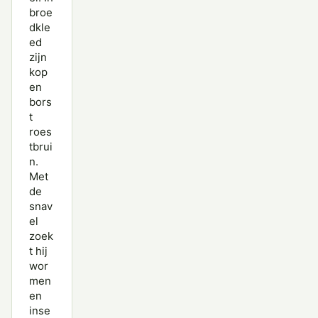
broe
Paarse Strandloper
dkle
ed
Poelruiter
zijn
Poelsnip
kop
en
Regenwulp
bors
t
Rosse Franjepoot
roes
tbrui
Rosse Grutto
n.
Met
Steenloper
de
snav
Temmincks Strandloper
el
zoek
Terekruiter
t hij
Tureluur
wor
men
Watersnip
en
inse