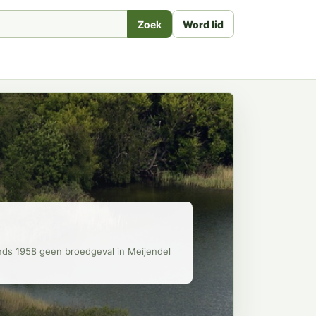
Zoek
Word lid
inds 1958 geen broedgeval in Meijendel