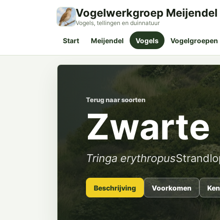
Vogelwerkgroep Meijendel
Vogels, tellingen en duinnatuur
Start
Meijendel
Vogels
Vogelgroepen
Terug naar soorten
Zwarte 
Tringa erythropus
Strandlo
Beschrijving
Voorkomen
Ken