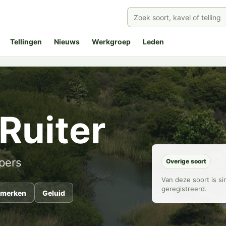
Tellingen
Nieuws
Werkgroep
Leden
Ruiter
pers
Overige soort
Van deze soort is s
geregistreerd.
merken
Geluid