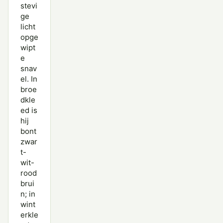
stevi
Paarse Strandloper
ge
licht
Poelruiter
opge
wipt
Poelsnip
e
snav
Regenwulp
el. In
Rosse Franjepoot
broe
dkle
Rosse Grutto
ed is
hij
Steenloper
bont
zwar
Temmincks Strandloper
t-
wit-
Terekruiter
rood
brui
Tureluur
n; in
wint
Watersnip
erkle