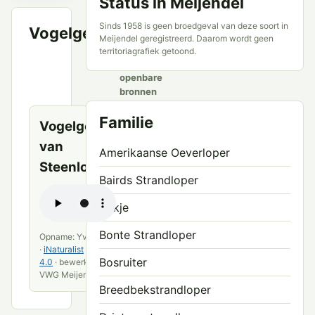
Status in Meijendel
Sinds 1958 is geen broedgeval van deze soort in
Vogelgeluid
VWG
Meijendel geregistreerd. Daarom wordt geen
Meijendel
territoriagrafiek getoond.
en
openbare
bronnen
Familie
Vogelgeluid
van
Amerikaanse Oeverloper
Steenloper
Bairds Strandloper
Bokje
Bonte Strandloper
Opname: Yves Bas
·
iNaturalist
·
CC BY
Bosruiter
4.0
· bewerkt door
VWG Meijendel
Breedbekstrandloper