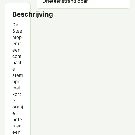
Drieteenstrandloper
Grauwe Franjepoot
Beschrijving
Groenpootruiter
De
Stee
Grote Franjepoot
nlop
er is
Grote Grijze Snip
een
com
Grutto
pact
e
Houtsnip
steltl
oper
Kanoet
met
kort
Kemphaan
e
Kleine Strandloper
oranj
e
Krombekstrandloper
pote
n en
Oeverloper
een