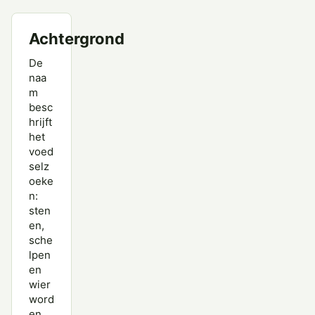
Achtergrond
De
naa
m
besc
hrijft
het
voed
selz
oeke
n:
sten
en,
sche
lpen
en
wier
word
en