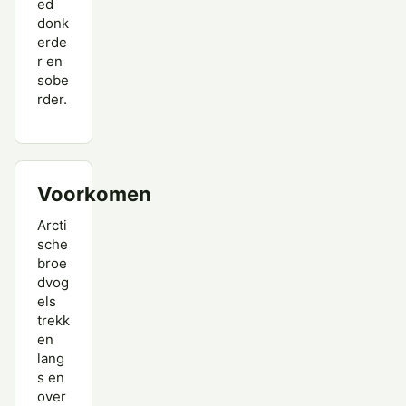
Witgat
ed
donk
Wulp
erde
r en
Zwarte Ruiter
sobe
rder.
Voorkomen
Arcti
sche
broe
dvog
els
trekk
en
lang
s en
over