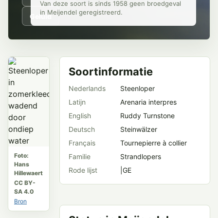
Van deze soort is sinds 1958 geen broedgeval
in Meijendel geregistreerd.
Geluid
Soortinformatie
Nederlands
Steenloper
Latijn
Arenaria interpres
English
Ruddy Turnstone
Deutsch
Steinwälzer
Français
Tournepierre à collier
Foto:
Familie
Strandlopers
Hans
Rode lijst
|GE
Hillewaert
CC BY-
SA 4.0
Bron