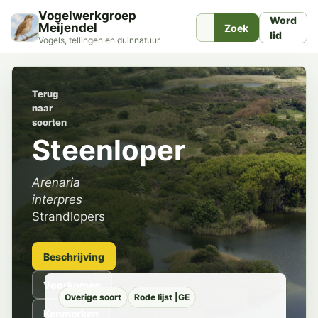
Vogelwerkgroep
Word
Meijendel
Zoek
lid
Vogels, tellingen en duinnatuur
Terug
naar
soorten
Steenloper
Arenaria
interpres
Strandlopers
Beschrijving
Voorkomen
Overige soort
Rode lijst |GE
Kenmerken