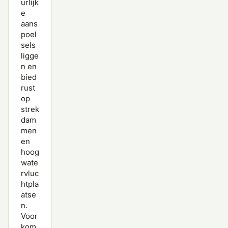
urlijk
e
aans
poel
sels
ligge
n en
bied
rust
op
strek
dam
men
en
hoog
wate
rvluc
htpla
atse
n.
Voor
kom