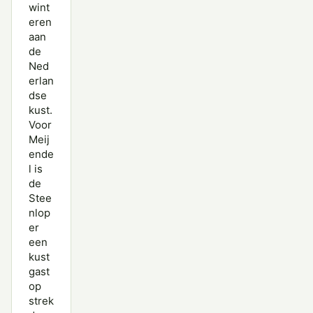
wint
eren
aan
de
Ned
erlan
dse
kust.
Voor
Meij
ende
l is
de
Stee
nlop
er
een
kust
gast
op
strek