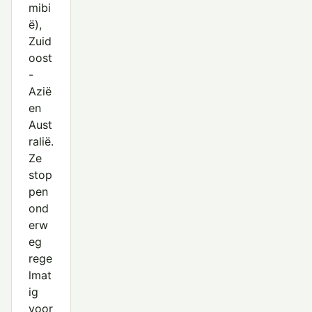
mibi
ë),
Zuid
oost
-
Azië
en
Aust
ralië.
Ze
stop
pen
ond
erw
eg
rege
lmat
ig
voor