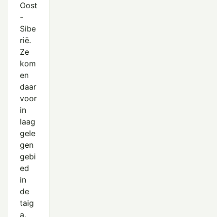
Oost
-
Sibe
rië.
Ze
kom
en
daar
voor
in
laag
gele
gen
gebi
ed
in
de
taig
a,