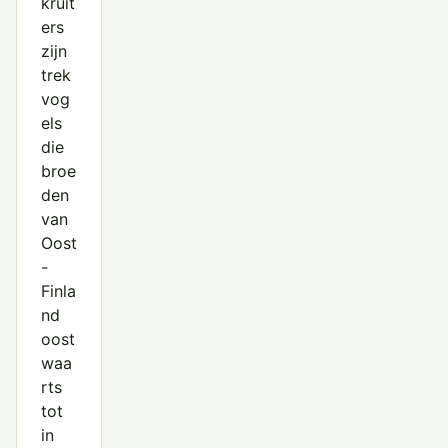
kruit
ers
zijn
trek
vog
els
die
broe
den
van
Oost
-
Finla
nd
oost
waa
rts
tot
in