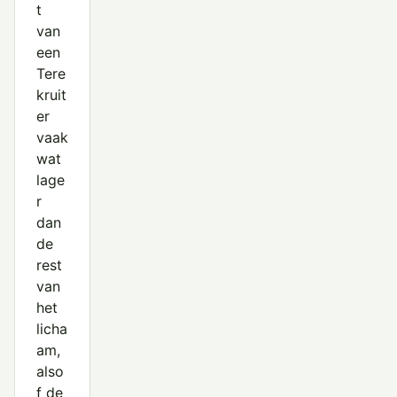
t
van
een
Tere
kruit
er
vaak
wat
lage
r
dan
de
rest
van
het
licha
am,
also
f de