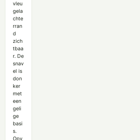
vleu
gela
chte
rran
d
zich
tbaa
r. De
snav
el is
don
ker
met
een
geli
ge
basi
s.
Opv