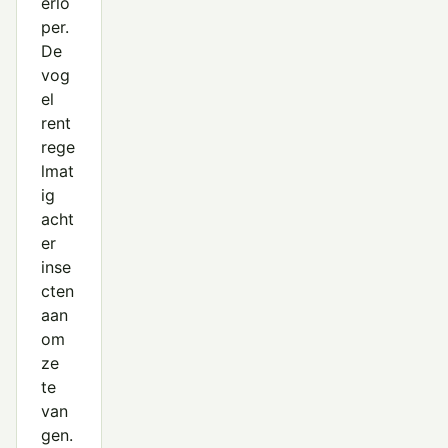
erlo
per.
De
vog
el
rent
rege
lmat
ig
acht
er
inse
cten
aan
om
ze
te
van
gen.