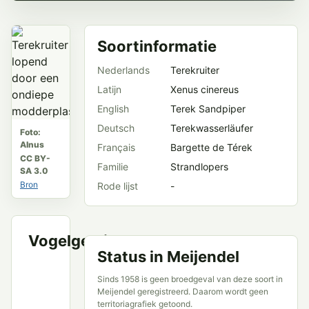
Soortinformatie
Nederlands
Terekruiter
Latijn
Xenus cinereus
English
Terek Sandpiper
Deutsch
Terekwasserläufer
Foto:
Alnus
Français
Bargette de Térek
CC BY-
Familie
Strandlopers
SA 3.0
Bron
Rode lijst
-
Vogelgeluid
VWG
Status in Meijendel
Meijendel
en
Sinds 1958 is geen broedgeval van deze soort in
openbare
Meijendel geregistreerd. Daarom wordt geen
bronnen
territoriagrafiek getoond.