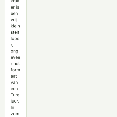
Groenpootruiter
kruit
er is
Grote Franjepoot
een
vrij
Grote Grijze Snip
klein
Grutto
stelt
lope
Houtsnip
r,
ong
Kanoet
evee
Kemphaan
r het
form
Kleine Strandloper
aat
Krombekstrandloper
van
een
Oeverloper
Ture
luur.
Paarse Strandloper
In
Poelruiter
zom