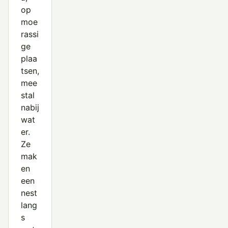
op
moe
rassi
ge
plaa
tsen,
mee
stal
nabij
wat
er.
Ze
mak
en
een
nest
lang
s