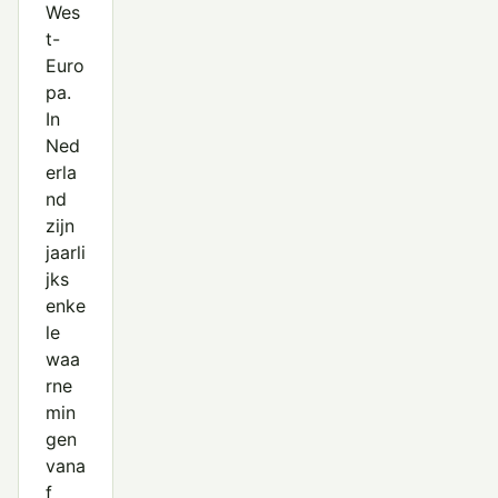
Wes
t-
Euro
pa.
In
Ned
erla
nd
zijn
jaarli
jks
enke
le
waa
rne
min
gen
vana
f