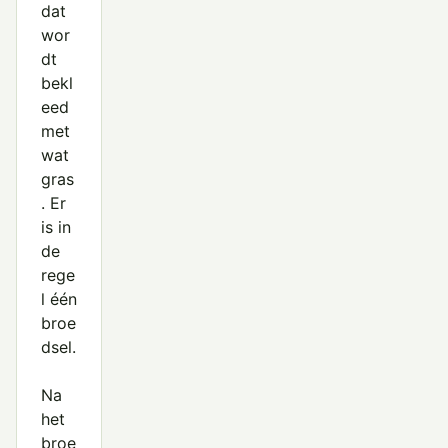
dat
wor
dt
bekl
eed
met
wat
gras
. Er
is in
de
rege
l één
broe
dsel.
Na
het
broe