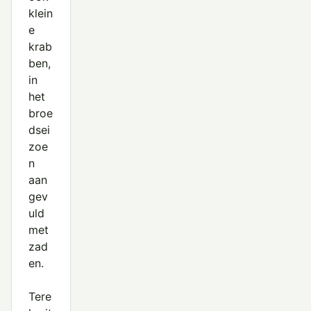
klein
e
krab
ben,
in
het
broe
dsei
zoe
n
aan
gev
uld
met
zad
en.
Tere