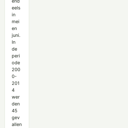
end
eels
in
mei
en
juni.
In
de
peri
ode
200
0-
201
4
wer
den
45
gev
allen