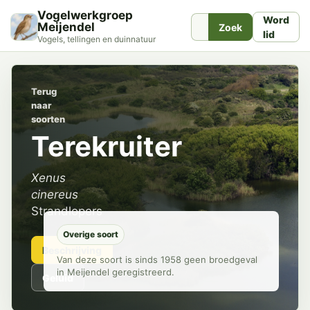
Vogelwerkgroep
Word
Meijendel
Zoek
lid
Vogels, tellingen en duinnatuur
Terug
naar
soorten
Terekruiter
Xenus
cinereus
Strandlopers
Overige soort
Beschrijving
Van deze soort is sinds 1958 geen broedgeval
in Meijendel geregistreerd.
Geluid