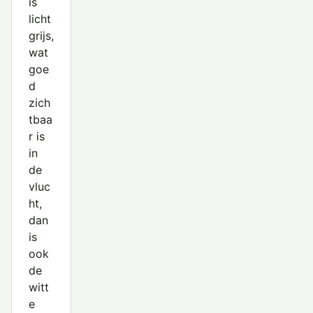
is
licht
grijs,
wat
goe
d
zich
tbaa
r is
in
de
vluc
ht,
dan
is
ook
de
witt
e