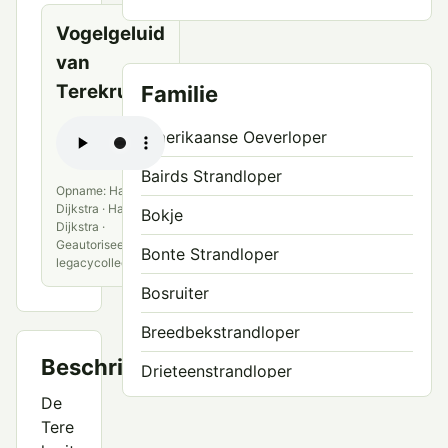
Vogelgeluid
van
Terekruiter
Familie
Amerikaanse Oeverloper
Bairds Strandloper
Opname: Hans
Dijkstra · Hans
Bokje
Dijkstra ·
Geautoriseerde
Bonte Strandloper
legacycollectie
Bosruiter
Breedbekstrandloper
Beschrijving
Drieteenstrandloper
De
Grauwe Franjepoot
Tere