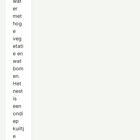
wat
er
met
hog
e
veg
etati
e en
wat
bom
en.
Het
nest
is
een
ondi
ep
kuiltj
e