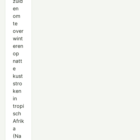
zuid
en
om
te
over
wint
eren
op
natt
e
kust
stro
ken
in
tropi
sch
Afrik
a
(Na