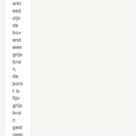
erkl
Poelsnip
eed
zijn
Regenwulp
de
Rosse Franjepoot
bov
end
Rosse Grutto
elen
Steenloper
grijs
brui
Temmincks Strandloper
n,
de
Terekruiter
bors
Tureluur
t is
fijn
Watersnip
grijs
brui
Witgat
n
Wulp
gest
reep