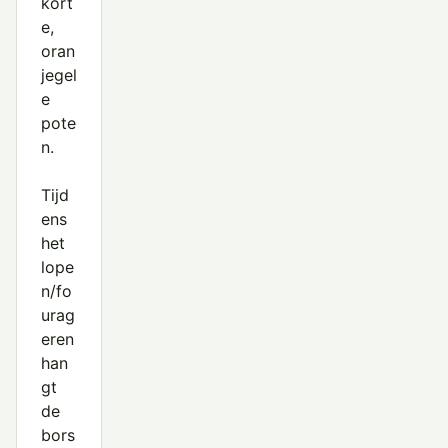
kort
e,
oran
jegel
e
pote
n.
Tijd
ens
het
lope
n/fo
urag
eren
han
gt
de
bors