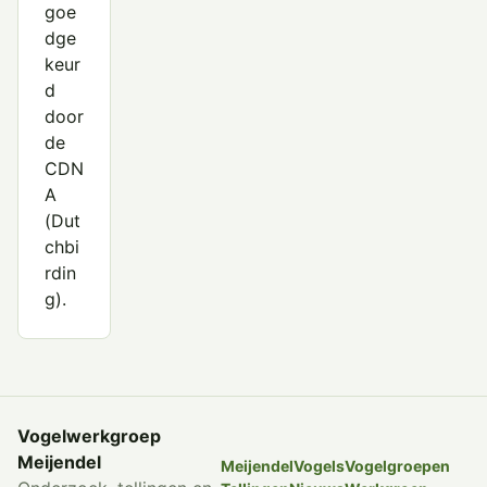
goe
dge
keur
d
door
de
CDN
A
(
Dut
chbi
rdin
g
).
Vogelwerkgroep
Meijendel
Meijendel
Vogels
Vogelgroepen