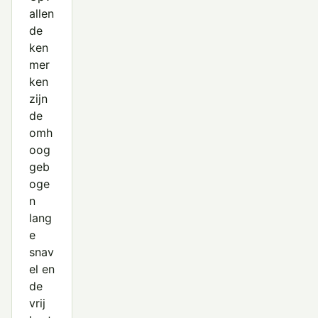
allen
de
ken
mer
ken
zijn
de
omh
oog
geb
oge
n
lang
e
snav
el en
de
vrij