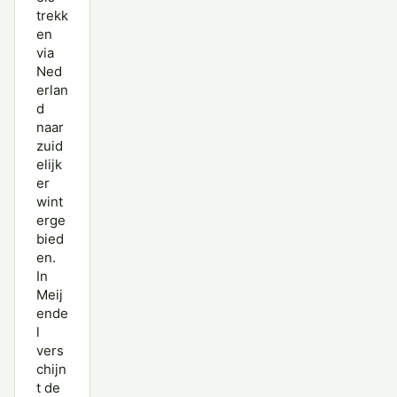
trekk
en
via
Ned
erlan
d
naar
zuid
elijk
er
wint
erge
bied
en.
In
Meij
ende
l
vers
chijn
t de