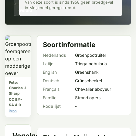
Van deze soort is sinds 1958 geen broedgeval
in Meijendel geregistreerd.
Geluid
Soortinformatie
Nederlands
Groenpootruiter
Latijn
Tringa nebularia
English
Greenshank
Deutsch
Grünschenkel
Foto:
Charles J.
Français
Chevalier aboyeur
Sharp
Familie
Strandlopers
CC BY-
SA 4.0
Rode lijst
-
Bron
Vogelgeluid