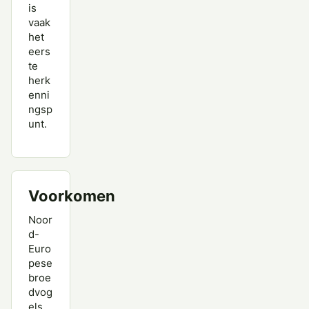
Witgat
is
vaak
Wulp
het
eers
Zwarte Ruiter
te
herk
enni
ngsp
unt.
Voorkomen
Noor
d-
Euro
pese
broe
dvog
els