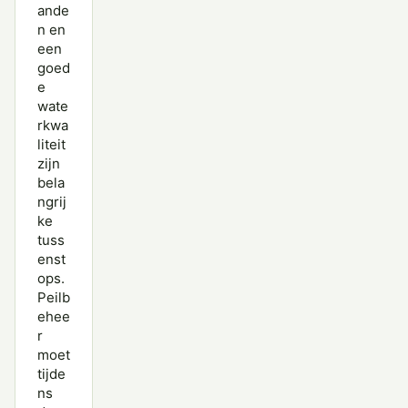
ande
n en
een
goed
e
wate
rkwa
liteit
zijn
bela
ngrij
ke
tuss
enst
ops.
Peilb
ehee
r
moet
tijde
ns