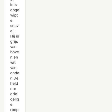
iets
Paarse Strandloper
opge
wipt
Poelruiter
e
Poelsnip
snav
el.
Regenwulp
Hij is
grijs
Rosse Franjepoot
van
bove
Rosse Grutto
n en
wit
Steenloper
van
onde
Temmincks Strandloper
r. De
held
Terekruiter
ere
Tureluur
drie
delig
Watersnip
e
roep