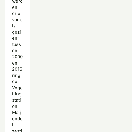
werd
en
drie
voge
ls
gezi
en;
tuss
en
2000
en
2016
ring
de
Voge
lring
stati
on
Meij
ende
l
zesti