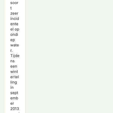
soor
t
zeer
incid
ente
el op
ondi
ep
wate
r.
Tijde
ns
een
wint
ertel
ling
in
sept
emb
er
2013