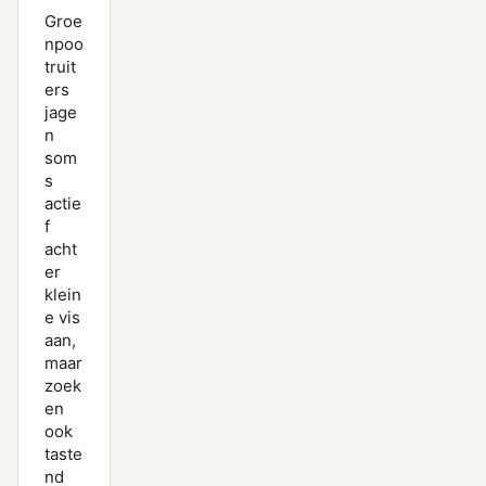
Groe
npoo
truit
ers
jage
n
som
s
actie
f
acht
er
klein
e vis
aan,
maar
zoek
en
ook
taste
nd