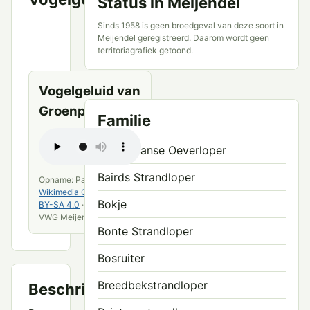
Status in Meijendel
VWG
Meijendel
Sinds 1958 is geen broedgeval van deze soort in
en
Meijendel geregistreerd. Daarom wordt geen
openbare
territoriagrafiek getoond.
bronnen
Vogelgeluid van
Groenpootruiter
Familie
Amerikaanse Oeverloper
Bairds Strandloper
Opname: Pascal Christe ·
Wikimedia Commons
·
CC
Bokje
BY-SA 4.0
· bewerkt door
VWG Meijendel
Bonte Strandloper
Bosruiter
Breedbekstrandloper
Beschrijving