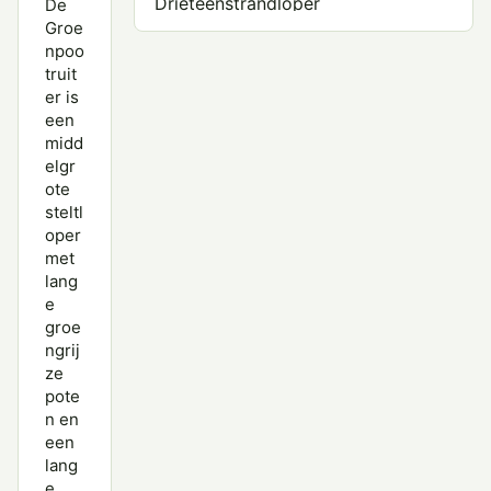
Drieteenstrandloper
De
Groe
Grauwe Franjepoot
npoo
truit
Groenpootruiter
er is
een
Grote Franjepoot
midd
elgr
Grote Grijze Snip
ote
steltl
Grutto
oper
met
Houtsnip
lang
Kanoet
e
groe
Kemphaan
ngrij
ze
Kleine Strandloper
pote
n en
Krombekstrandloper
een
lang
Oeverloper
e,