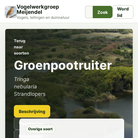
Vogelwerkgroep
Word
Meijendel
Zoek
lid
Vogels, tellingen en duinnatuur
Terug
naar
soorten
Groenpootruiter
Tringa
nebularia
Strandlopers
Beschrijving
Voorkomen
Overige soort
Kenmerken