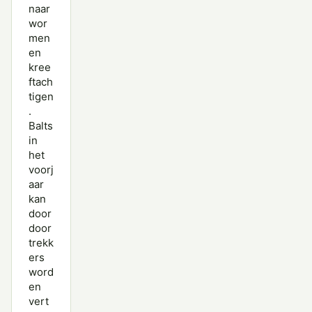
naar
wor
men
en
kree
ftach
tigen
.
Balts
in
het
voorj
aar
kan
door
door
trekk
ers
word
en
vert