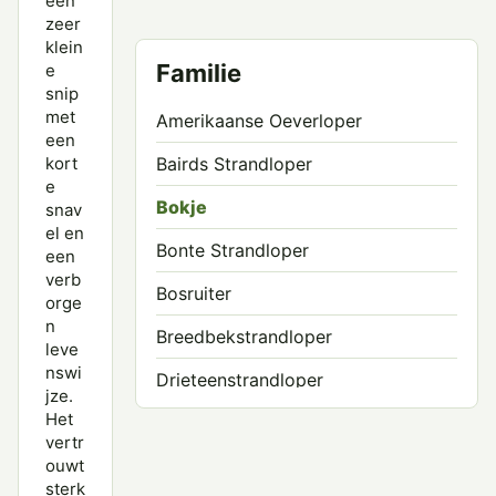
een
zeer
klein
Familie
e
snip
met
Amerikaanse Oeverloper
een
kort
Bairds Strandloper
e
Bokje
snav
el en
Bonte Strandloper
een
verb
Bosruiter
orge
n
Breedbekstrandloper
leve
nswi
Drieteenstrandloper
jze.
Het
Grauwe Franjepoot
vertr
ouwt
Groenpootruiter
sterk