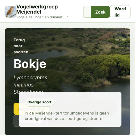
Vogelwerkgroep
Word
Meijendel
Zoek
lid
Vogels, tellingen en duinnatuur
Terug
naar
soorten
Bokje
Lymnocryptes
minimus
Strandlopers
Overige soort
Beschrijving
In de Meijendel-territoriumgegevens is geen
broedgeval van deze soort geregistreerd.
Voorkomen