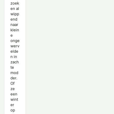
zoek
en al
wipp
end
naar
klein
e
onge
werv
elde
n in
zach
te
mod
der.
Of
ze
een
wint
er
op