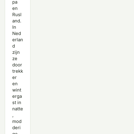
pa
en
Rusl
and.
In
Ned
erlan
d
zijn
ze
door
trekk
er
en
wint
erga
st in
natte
,
mod
deri
ge