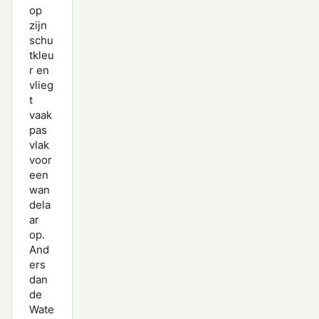
Grote Franjepoot
op
zijn
Grote Grijze Snip
schu
tkleu
Grutto
r en
vlieg
Houtsnip
t
vaak
Kanoet
pas
vlak
Kemphaan
voor
een
Kleine Strandloper
wan
Krombekstrandloper
dela
ar
Oeverloper
op.
And
Paarse Strandloper
ers
dan
Poelruiter
de
Wate
Poelsnip