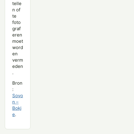
telle
n of
te
foto
graf
eren
moet
word
en
verm
eden
.
Bron
:
Sovo
n –
Bokj
e
.