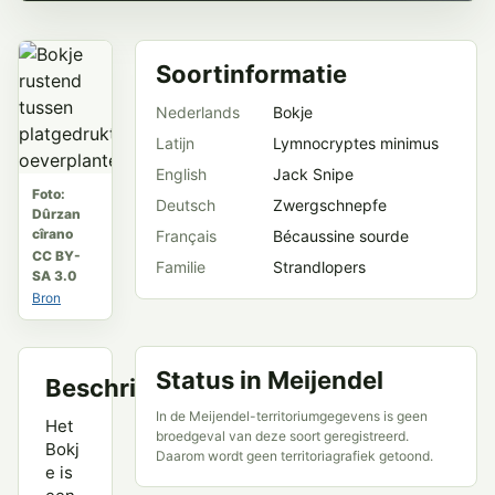
Soortinformatie
Nederlands
Bokje
Latijn
Lymnocryptes minimus
English
Jack Snipe
Foto:
Deutsch
Zwergschnepfe
Dûrzan
cîrano
Français
Bécaussine sourde
CC BY-
Familie
Strandlopers
SA 3.0
Bron
Status in Meijendel
Beschrijving
In de Meijendel-territoriumgegevens is geen
Het
broedgeval van deze soort geregistreerd.
Bokj
Daarom wordt geen territoriagrafiek getoond.
e is