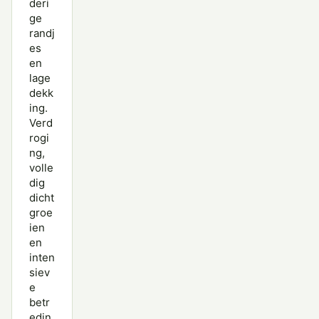
deri
ge
randj
es
en
lage
dekk
ing.
Verd
rogi
ng,
volle
dig
dicht
groe
ien
en
inten
siev
e
betr
edin