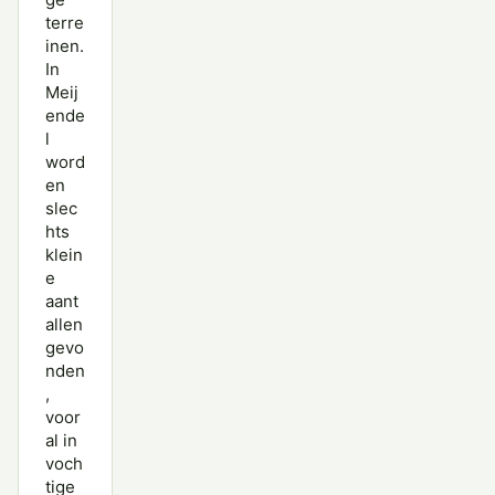
terre
inen.
In
Meij
ende
l
word
en
slec
hts
klein
e
aant
allen
gevo
nden
,
voor
al in
voch
tige