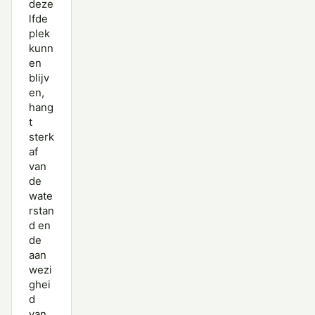
deze
lfde
plek
kunn
en
blijv
en,
hang
t
sterk
af
van
de
wate
rstan
d en
de
aan
wezi
ghei
d
van