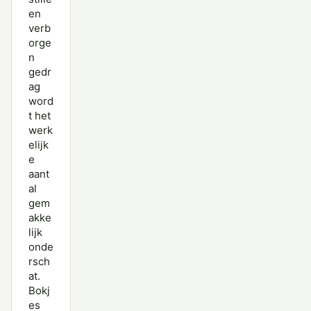
en
verb
orge
n
gedr
ag
word
t het
werk
elijk
e
aant
al
gem
akke
lijk
onde
rsch
at.
Bokj
es