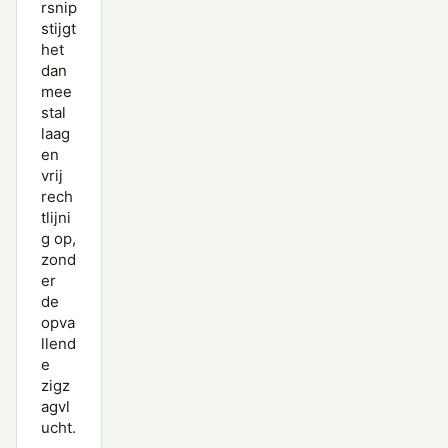
rsnip
stijgt
Regenwulp
het
dan
Rosse Franjepoot
mee
Rosse Grutto
stal
laag
Steenloper
en
vrij
Temmincks Strandloper
rech
tlijni
Terekruiter
g op,
zond
Tureluur
er
de
Watersnip
opva
llend
Witgat
e
Wulp
zigz
agvl
Zwarte Ruiter
ucht.