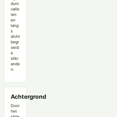
duin
valle
ien
en
lang
s
dicht
begr
oeid
e
slikr
ande
n.
Achtergrond
Door
het
stille