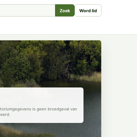
Zoek
Word lid
ritoriumgegevens is geen broedgeval van
reerd.