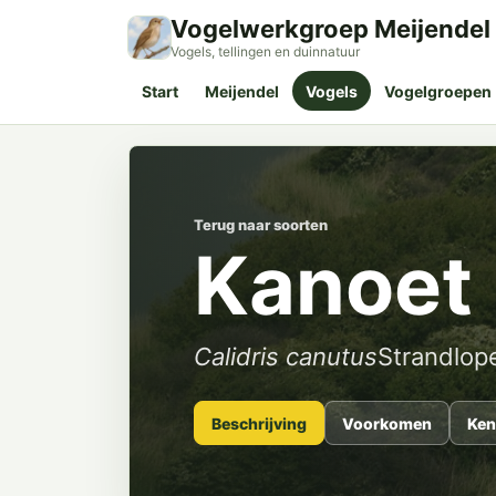
Vogelwerkgroep Meijendel
Vogels, tellingen en duinnatuur
Start
Meijendel
Vogels
Vogelgroepen
Terug naar soorten
Kanoet
Calidris canutus
Strandlop
Beschrijving
Voorkomen
Ken