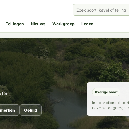
Tellingen
Nieuws
Werkgroep
Leden
ers
Overige soort
In de Meijendel-ter
deze soort geregist
merken
Geluid