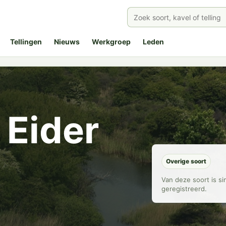
Tellingen
Nieuws
Werkgroep
Leden
 Eider
Overige soort
Van deze soort is s
geregistreerd.