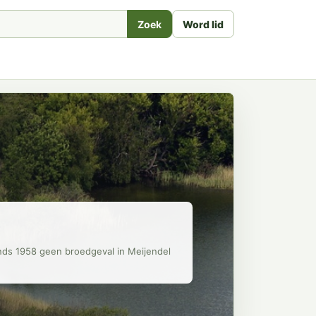
Zoek
Word lid
inds 1958 geen broedgeval in Meijendel