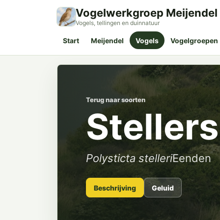
Vogelwerkgroep Meijendel
Vogels, tellingen en duinnatuur
Start
Meijendel
Vogels
Vogelgroepen
Terug naar soorten
Stellers
Polysticta stelleri
Eenden
Beschrijving
Geluid