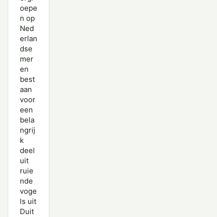
oepe
n op
Ned
erlan
dse
mer
en
best
aan
voor
een
bela
ngrij
k
deel
uit
ruie
nde
voge
ls uit
Duit