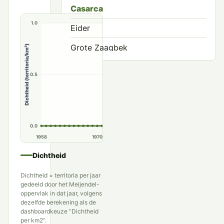
Casarca
1.0
Eider
Grote Zaagbek
Dichtheid (territoria/km²)
Grote Zee-eend
0.5
Harlekijneend
IJseend
Koningseider
0.0
1958
1970
1980
1990
Krakeend
Dichtheid
Krooneend
Dichtheid = territoria per jaar
Kuifeend
gedeeld door het Meijendel-
oppervlak in dat jaar, volgens
dezelfde berekening als de
Mandarijneend
dashboardkeuze “Dichtheid
per km2”.
Marmereend