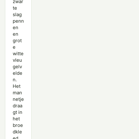
zwar
Topper
te
slag
Wilde Eend
penn
en
Wintertaling
en
grot
Witkopeend
e
witte
Witoogeend
vleu
Zomertaling
gelv
elde
Zwarte Zee-eend
n.
Het
man
netje
draa
gt in
het
broe
dkle
ed