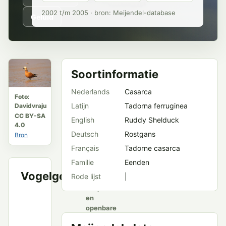
2002 t/m 2005 · bron: Meijendel-database
Geluid
Soortinformatie
Nederlands
Casarca
Foto:
Latijn
Tadorna ferruginea
Davidvraju
CC BY-SA
English
Ruddy Shelduck
4.0
Deutsch
Rostgans
Bron
Français
Tadorne casarca
Familie
Eenden
Vogelgeluid
Rode lijst
|
VWG
Meijendel
en
openbare
bronnen