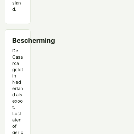
slan
d.
Bescherming
De
Casa
rca
geldt
in
Ned
erlan
d als
exoo
t.
Losl
aten
of
geric