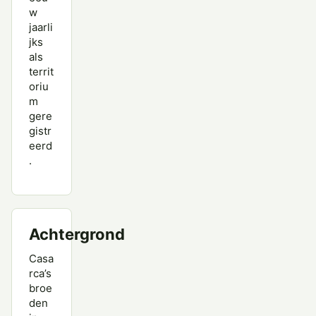
w
jaarli
jks
als
territ
oriu
m
gere
gistr
eerd
.
Achtergrond
Casa
rca’s
broe
den