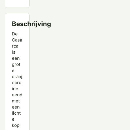
Middelste Zaagbek
Muskuseend
Beschrijving
Nijlgans
De
Casa
Nonnetje
rca
is
Pijlstaart
een
grot
Rosse Stekelstaart
e
oranj
Slobeend
ebru
ine
Smient
eend
met
Soepeend
een
Stellers Eider
licht
e
Tafeleend
kop,