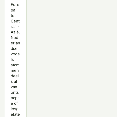
Euro
pa
tot
Cent
raal-
Azië.
Ned
erlan
dse
voge
ls
stam
men
deel
s af
van
onts
napt
e of
losg
elate