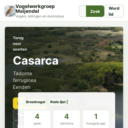
Vogelwerkgroep
Word
Meijendel
Zoek
lid
Vogels, tellingen en duinnatuur
Terug
naar
soorten
Casarca
Tadorna
ferruginea
Eenden
Broedvogel
Rode lijst |
Beschrijving
Voorkomen
4
4
1
jaren
territoria
hoogste jaar
Kenmerken