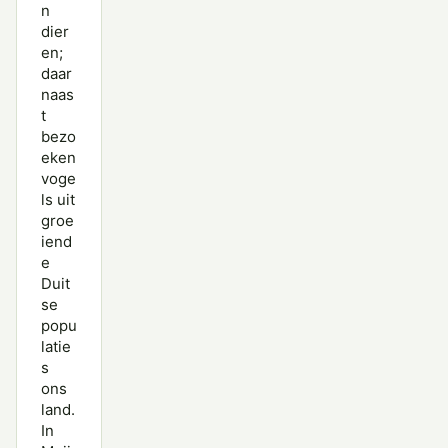
n
dier
en;
daar
naas
t
bezo
eken
voge
ls uit
groe
iend
e
Duit
se
popu
latie
s
ons
land.
In