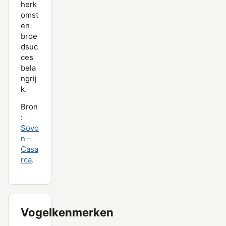
herk
omst
en
broe
dsuc
ces
bela
ngrij
k.
Bron
:
Sovo
n –
Casa
rca
.
Vogelkenmerken