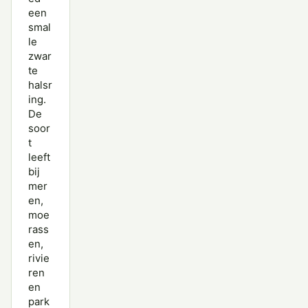
een
smal
le
zwar
te
halsr
ing.
De
soor
t
leeft
bij
mer
en,
moe
rass
en,
rivie
ren
en
park