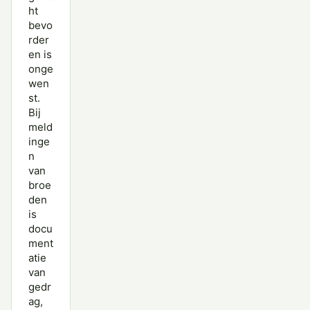
ht
bevo
rder
en is
onge
wen
st.
Bij
meld
inge
n
van
broe
den
is
docu
ment
atie
van
gedr
ag,