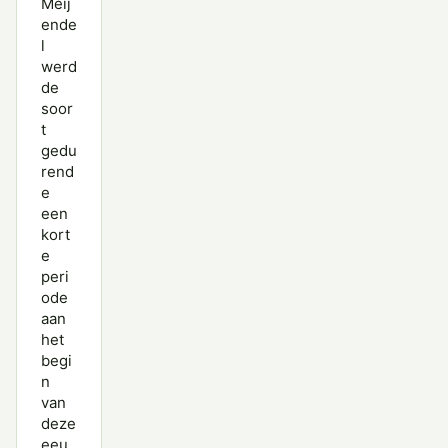
Meij
ende
l
werd
de
soor
t
gedu
rend
e
een
kort
e
peri
ode
aan
het
begi
n
van
deze
eeu