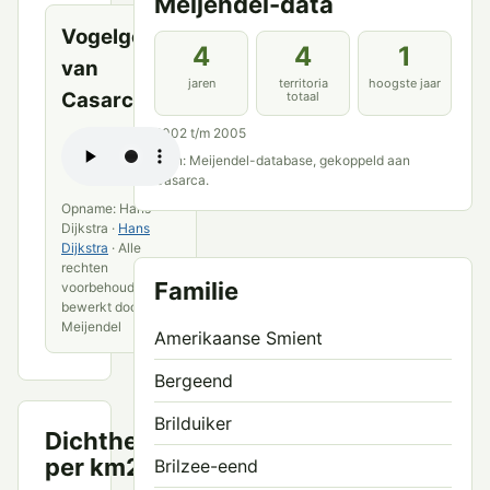
Meijendel-data
Vogelgeluid
4
4
1
van
jaren
territoria
hoogste jaar
Casarca
totaal
2002 t/m 2005
Bron: Meijendel-database, gekoppeld aan
Casarca.
Opname: Hans
Dijkstra ·
Hans
Dijkstra
· Alle
rechten
Familie
voorbehouden ·
bewerkt door VWG
Meijendel
Amerikaanse Smient
Bergeend
Brilduiker
Dichtheid
Territoria
per km2
Brilzee-eend
per km²