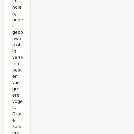
in
hole
n,
onde
r
gebo
uwe
n of
in
verla
ten
nest
en
van
grot
ere
voge
ls.
Grot
e
zom
ergr