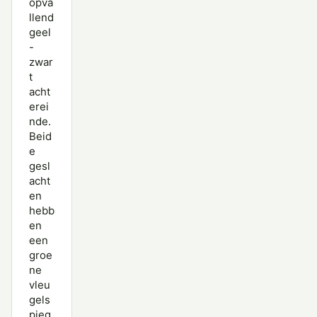
opva
llend
geel
-
zwar
t
acht
erei
nde.
Beid
e
gesl
acht
en
hebb
en
een
groe
ne
vleu
gels
pieg