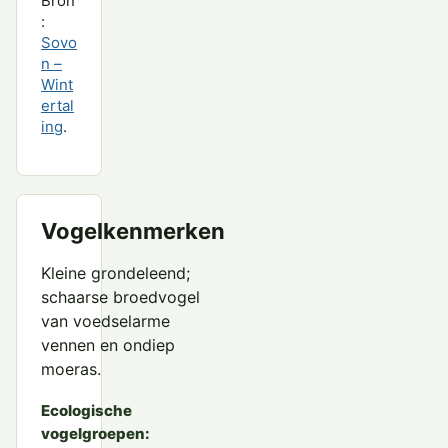
Bron
:
Sovo
n –
Wint
ertal
ing
.
Vogelkenmerken
Kleine grondeleend;
schaarse broedvogel
van voedselarme
vennen en ondiep
moeras.
Ecologische
vogelgroepen: