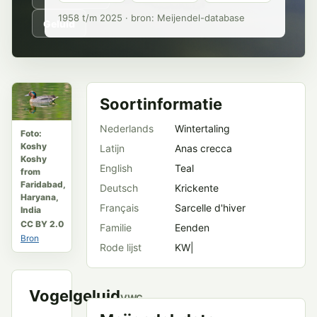
1958 t/m 2025 · bron: Meijendel-database
Geluid
Soortinformatie
Nederlands
Wintertaling
Foto:
Koshy
Latijn
Anas crecca
Koshy
English
Teal
from
Faridabad,
Deutsch
Krickente
Haryana,
Français
Sarcelle d'hiver
India
CC BY 2.0
Familie
Eenden
Bron
Rode lijst
KW|
Vogelgeluid
VWG
Meijendel