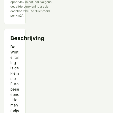
oppervlak in dat jaar, volgens
dezelfde berekening als de
Marmereend
dashboardkeuze “Dichtheid
per km2”.
Middelste Zaagbek
Muskuseend
Beschrijving
Nijlgans
De
Nonnetje
Wint
ertal
Pijlstaart
ing
is de
Ringsnaveleend
klein
Ringtaling
ste
Euro
Rosse Stekelstaart
pese
eend
Slobeend
. Het
man
Smient
netje