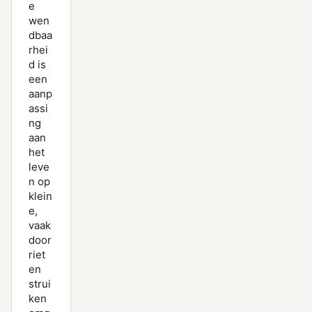
e
wen
dbaa
rhei
d is
een
aanp
assi
ng
aan
het
leve
n op
klein
e,
vaak
door
riet
en
strui
ken