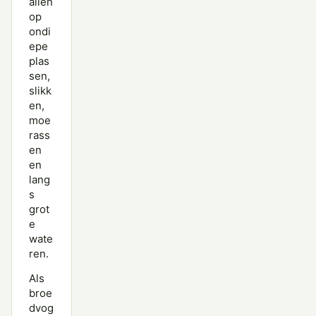
allen
op
ondi
epe
plas
sen,
slikk
en,
moe
rass
en
en
lang
s
grot
e
wate
ren.
Als
broe
dvog