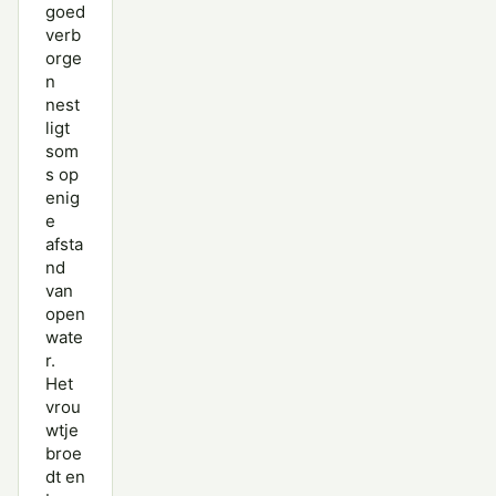
goed
verb
orge
n
nest
ligt
som
s op
enig
e
afsta
nd
van
open
wate
r.
Het
vrou
wtje
broe
dt en