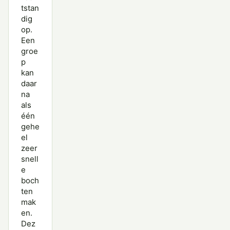
tstan
dig
op.
Een
groe
p
kan
daar
na
als
één
gehe
el
zeer
snell
e
boch
ten
mak
en.
Dez