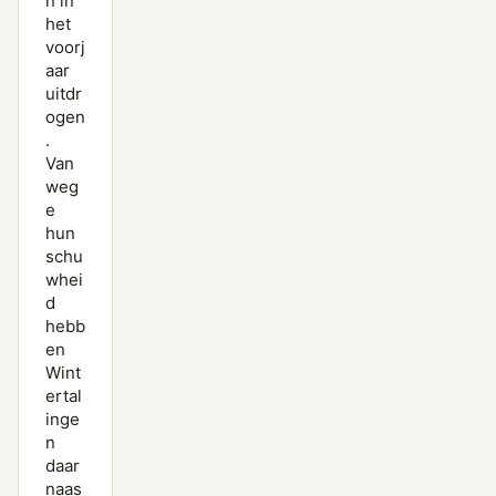
n in
het
voorj
aar
uitdr
ogen
.
Van
weg
e
hun
schu
whei
d
hebb
en
Wint
ertal
inge
n
daar
naas