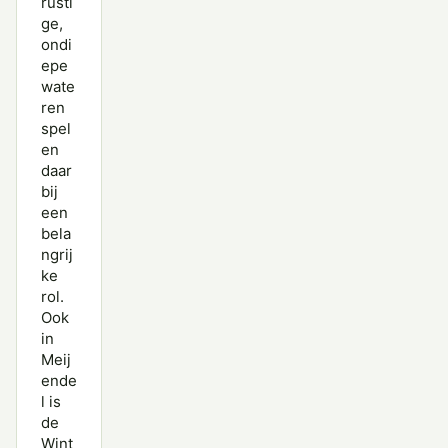
rusti
ge,
ondi
epe
wate
ren
spel
en
daar
bij
een
bela
ngrij
ke
rol.
Ook
in
Meij
ende
l is
de
Wint