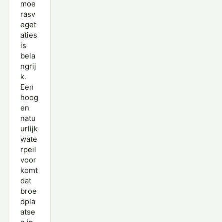
moe
rasv
eget
aties
is
bela
ngrij
k.
Een
hoog
en
natu
urlijk
wate
rpeil
voor
komt
dat
broe
dpla
atse