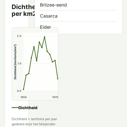
Brilzee-eend
Dichtheid
Territoria
3.0
per km2
per km²
Casarca
Eider
2.0
Grote Zaagbek
Dichtheid (territoria/km²)
Grote Zee-eend
Harlekijneend
1.0
IJseend
Koningseider
0.0
Krakeend
1958
1970
1980
1990
Krooneend
Dichtheid
Kuifeend
Dichtheid = territoria per jaar
gedeeld door het Meijendel-
Mandarijneend