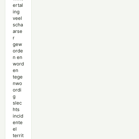
ertal
ing
veel
scha
arse
r
gew
orde
n en
word
en
tege
nwo
ordi
g
slec
hts
incid
ente
el
territ