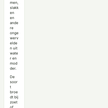
men,
slakk
en
en
ande
re
onge
werv
elde
n uit
wate
r en
mod
der.
De
soor
t
broe
dt bij
zoet
of