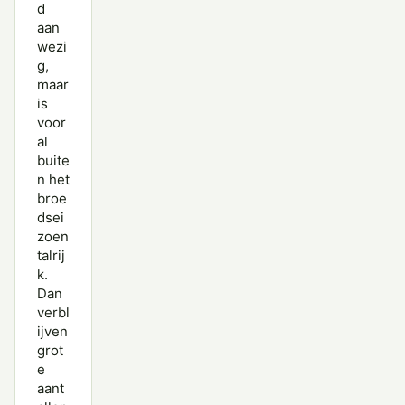
d
aan
wezi
g,
maar
is
voor
al
buite
n het
broe
dsei
zoen
talrij
k.
Dan
verbl
ijven
grot
e
aant