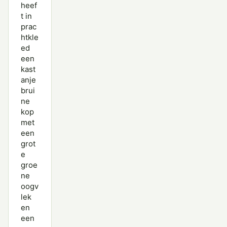
heef
Soepeend
t in
prac
Stellers Eider
htkle
ed
Tafeleend
een
Topper
kast
anje
Wilde Eend
brui
ne
Wintertaling
kop
met
Witkopeend
een
grot
Witoogeend
e
groe
Zomertaling
ne
oogv
Zwarte Zee-eend
lek
en
een