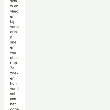
schu
w en
vlieg
en
bij
verst
orin
g
snel
en
wen
dbaa
r op.
Ze
zoek
en
hun
voed
sel
aan
het
oppe