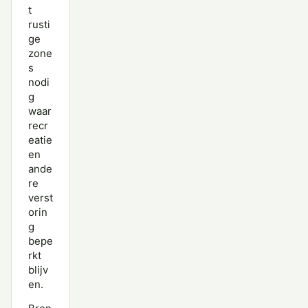
t
rusti
ge
zone
s
nodi
g
waar
recr
eatie
en
ande
re
verst
orin
g
bepe
rkt
blijv
en.