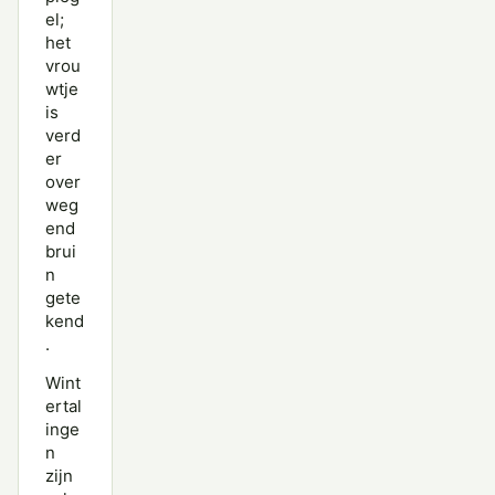
el;
het
vrou
wtje
is
verd
er
over
weg
end
brui
n
gete
kend
.
Wint
ertal
inge
n
zijn