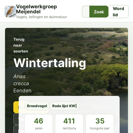
Vogelwerkgroep
Word
Meijendel
Zoek
lid
Vogels, tellingen en duinnatuur
Terug
naar
soorten
Wintertaling
Anas
crecca
Eenden
Broedvogel
Rode lijst KW|
Beschrijving
Voorkomen
46
411
35
jaren
territoria
hoogste jaar
Kenmerken