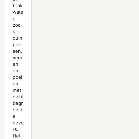
brak
wate
r,
zoal
s
duin
plas
sen,
venn
en
en
poel
en
met
dicht
begr
oeid
e
oeve
rs.
Het