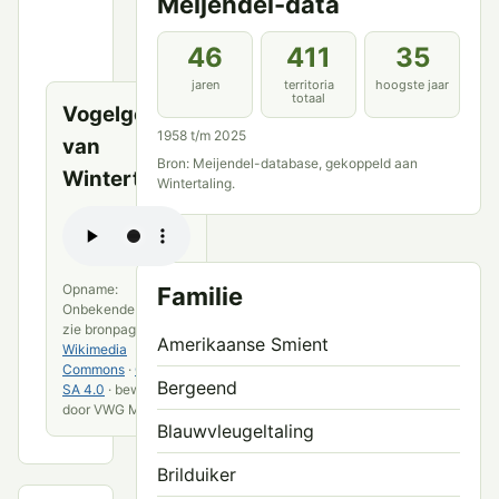
Meijendel-data
en
openbare
46
411
35
bronnen
jaren
territoria
hoogste jaar
totaal
Vogelgeluid
1958 t/m 2025
van
Bron: Meijendel-database, gekoppeld aan
Wintertaling
Wintertaling.
Opname:
Familie
Onbekende maker;
zie bronpagina ·
Amerikaanse Smient
Wikimedia
Commons
·
CC BY-
Bergeend
SA 4.0
· bewerkt
door VWG Meijendel
Blauwvleugeltaling
Brilduiker