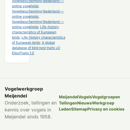
Vogelbescherming Nederland —
online vogelgids
;
Vogelbescherming Nederland —
online vogelgids
;
Vogelbescherming Nederland —
online vogelgids
;
Life-history
characteristics of European
birds
;
Life-history characteristics
of European birds
;
A global
database of bird nest traits v2
;
EltonTraits 1.0
Vogelwerkgroep
Meijendel
Meijendel
Vogels
Vogelgroepen
Onderzoek, tellingen en
Tellingen
Nieuws
Werkgroep
Leden
Sitemap
Privacy en cookies
kennis over vogels in
Meijendel sinds 1958.