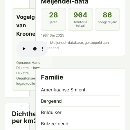
Meijendel-data
bronnen
28
964
86
Vogelgeluid
jaren
territoria
hoogste jaar
van
totaal
Krooneend
1987 t/m 2025
Bron: Meijendel-database, gekoppeld aan
Krooneend.
Opname: Hans
Dijkstra · Hans
Dijkstra ·
Familie
Geautoriseerde
legacycollectie
Amerikaanse Smient
Bergeend
Brilduiker
Dichtheid
Territoria
per km2
per km²
Brilzee-eend
6.0