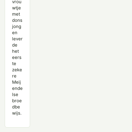
vrou
wtje
met
dons
jong
en
lever
de
het
eers
te
zeke
re
Meij
ende
lse
broe
dbe
wijs.