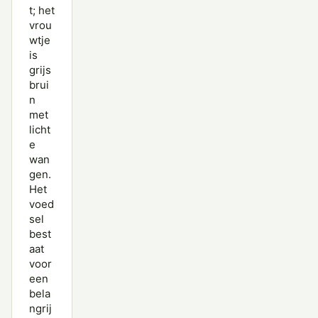
t; het
Topper
vrou
wtje
Wilde Eend
is
Wintertaling
grijs
brui
Witkopeend
n
met
Witoogeend
licht
e
Zomertaling
wan
gen.
Zwarte Zee-eend
Het
voed
sel
best
aat
voor
een
bela
ngrij