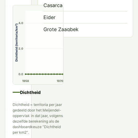
Casarca
Eider
4.0
Dichtheid (territoria/km²)
Grote Zaagbek
Grote Zee-eend
2.0
Harlekijneend
IJseend
0.0
Koningseider
1958
1970
1980
1990
Krakeend
Dichtheid
Krooneend
Dichtheid = territoria per jaar
gedeeld door het Meijendel-
Kuifeend
oppervlak in dat jaar, volgens
dezelfde berekening als de
Mandarijneend
dashboardkeuze “Dichtheid
per km2”.
Marmereend