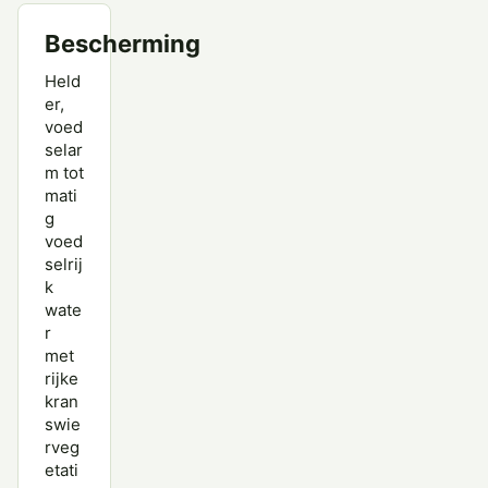
Bescherming
Held
er,
voed
selar
m tot
mati
g
voed
selrij
k
wate
r
met
rijke
kran
swie
rveg
etati