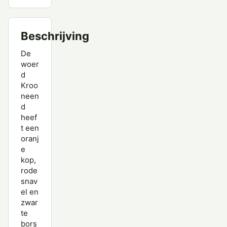
Middelste Zaagbek
Beschrijving
Muskuseend
De
Nijlgans
woer
d
Nonnetje
Kroo
neen
Pijlstaart
d
heef
Rosse Stekelstaart
t een
Slobeend
oranj
e
Smient
kop,
rode
Soepeend
snav
el en
Stellers Eider
zwar
te
Tafeleend
bors