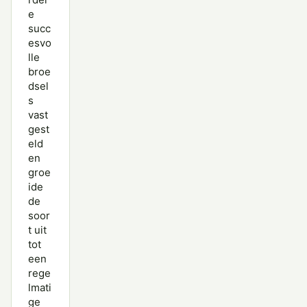
e
succ
esvo
lle
broe
dsel
s
vast
gest
eld
en
groe
ide
de
soor
t uit
tot
een
rege
lmati
ge