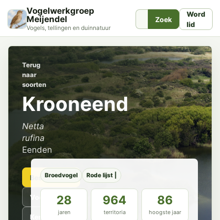
Vogelwerkgroep
Word
Meijendel
Zoek
lid
Vogels, tellingen en duinnatuur
Terug
naar
soorten
Krooneend
Netta
rufina
Eenden
Broedvogel
Rode lijst |
Beschrijving
Voorkomen
28
964
86
jaren
territoria
hoogste jaar
Kenmerken