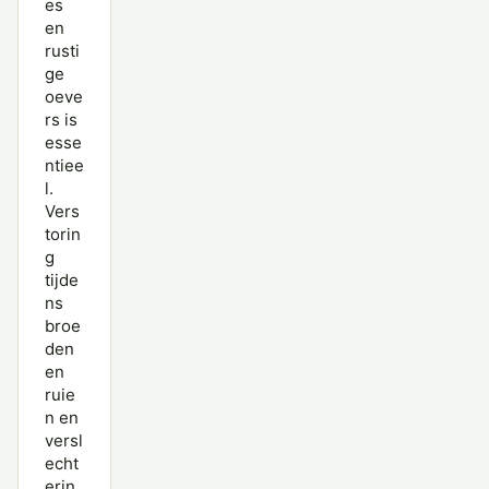
es
en
rusti
ge
oeve
rs is
esse
ntiee
l.
Vers
torin
g
tijde
ns
broe
den
en
ruie
n en
versl
echt
erin