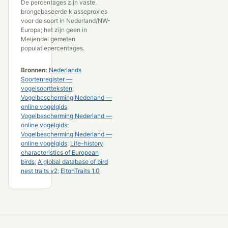
De percentages zijn vaste,
brongebaseerde klasseproxies
voor de soort in Nederland/NW-
Europa; het zijn geen in
Meijendel gemeten
populatiepercentages.
Bronnen:
Nederlands
Soortenregister —
vogelsoortteksten
;
Vogelbescherming Nederland —
online vogelgids
;
Vogelbescherming Nederland —
online vogelgids
;
Vogelbescherming Nederland —
online vogelgids
;
Life-history
characteristics of European
birds
;
A global database of bird
nest traits v2
;
EltonTraits 1.0