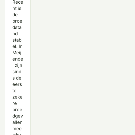
Rece
nt is
de
broe
dsta
nd
stabi
el. In
Meij
ende
l zijn
sind
s de
eers
te
zeke
re
broe
dgev
allen
mee
rder