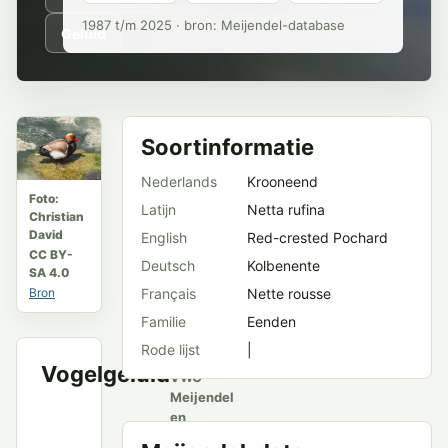
1987 t/m 2025 · bron: Meijendel-database
Geluid
Soortinformatie
Nederlands
Krooneend
Foto:
Latijn
Netta rufina
Christian
David
English
Red-crested Pochard
CC BY-
Deutsch
Kolbenente
SA 4.0
Bron
Français
Nette rousse
Familie
Eenden
Rode lijst
|
Vogelgeluid
VWG
Meijendel
en
openbare