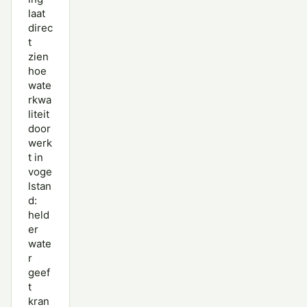
laat
direc
t
zien
hoe
wate
rkwa
liteit
door
werk
t in
voge
lstan
d:
held
er
wate
r
geef
t
kran