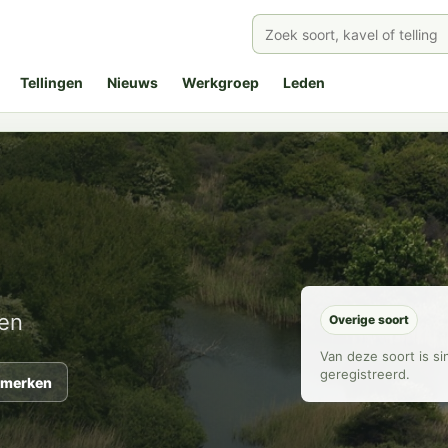
Tellingen
Nieuws
Werkgroep
Leden
en
Overige soort
Van deze soort is s
geregistreerd.
merken