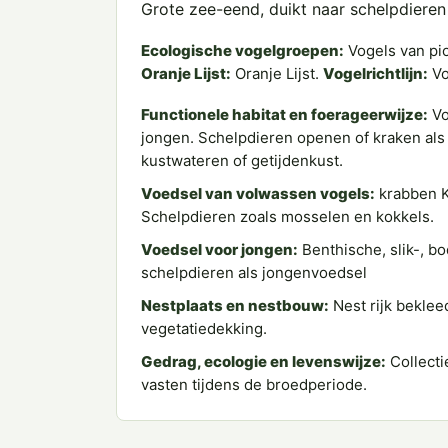
Grote zee-eend, duikt naar schelpdiere
Ecologische vogelgroepen:
Vogels van pi
Oranje Lijst:
Oranje Lijst.
Vogelrichtlijn:
Vo
Functionele habitat en foerageerwijze:
Vo
jongen. Schelpdieren openen of kraken als
kustwateren of getijdenkust.
Voedsel van volwassen vogels:
krabben K
Schelpdieren zoals mosselen en kokkels.
Voedsel voor jongen:
Benthische, slik-, b
schelpdieren als jongenvoedsel
Nestplaats en nestbouw:
Nest rijk bekle
vegetatiedekking.
Gedrag, ecologie en levenswijze:
Collecti
vasten tijdens de broedperiode.