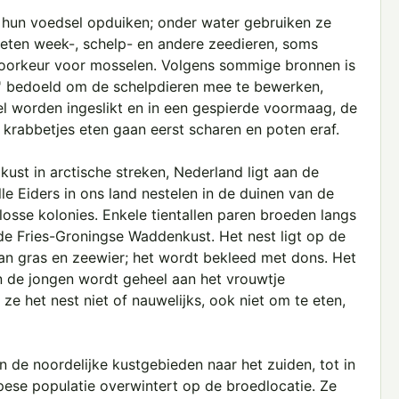
e hun voedsel opduiken; onder water gebruiken ze
 eten week-, schelp- en andere zeedieren, soms
voorkeur voor mosselen. Volgens sommige bronnen is
d' bedoeld om de schelpdieren mee te bewerken,
l worden ingeslikt en in een gespierde voormaag, de
krabbetjes eten gaan eerst scharen en poten eraf.
st in arctische streken, Nederland ligt aan de
lle Eiders in ons land nestelen in de duinen van de
osse kolonies. Enkele tientallen paren broeden langs
e Fries-Groningse Waddenkust. Het nest ligt op de
van gras en zeewier; het wordt bekleed met dons. Het
n de jongen wordt geheel aan het vrouwtje
ze het nest niet of nauwelijks, ook niet om te eten,
n de noordelijke kustgebieden naar het zuiden, tot in
opese populatie overwintert op de broedlocatie. Ze