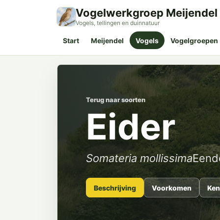
Vogelwerkgroep Meijendel
Vogels, tellingen en duinnatuur
Start
Meijendel
Vogels
Vogelgroepen
Terug naar soorten
Eider
Somateria mollissima
Eend
Beschrijving
Voorkomen
Ken