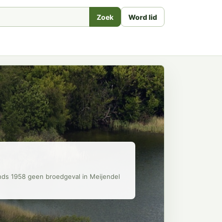
Zoek
Word lid
inds 1958 geen broedgeval in Meijendel