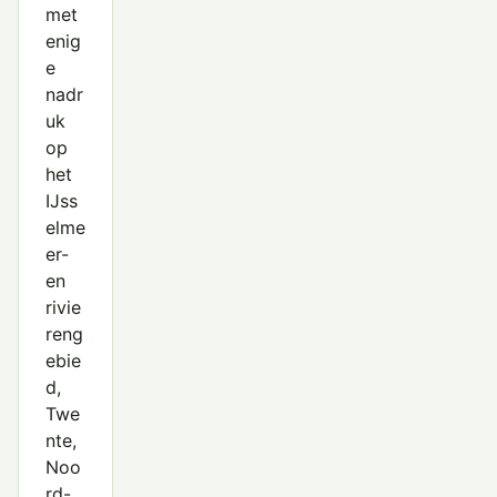
met
enig
e
nadr
uk
op
het
IJss
elme
er-
en
rivie
reng
ebie
d,
Twe
nte,
Noo
rd-