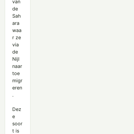
van
de
Sah
ara
waa
r ze
via
de
Nijl
naar
toe
migr
eren
.
Dez
e
soor
t is