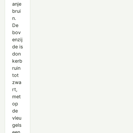
Witoogeend
anje
brui
Zomertaling
n.
Zwarte Zee-eend
De
bov
enzij
de is
don
kerb
ruin
tot
zwa
rt,
met
op
de
vleu
gels
een