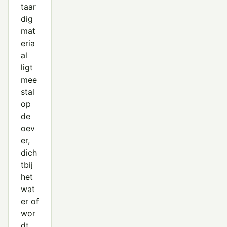
taar
dig
mat
eria
al
ligt
mee
stal
op
de
oev
er,
dich
tbij
het
wat
er of
wor
dt