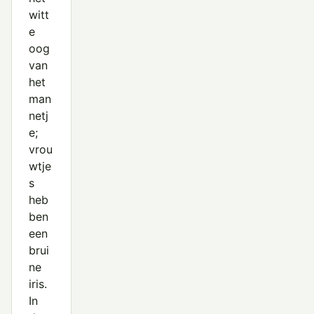
witt
e
oog
van
het
man
netj
e;
vrou
wtje
s
heb
ben
een
brui
ne
iris.
In