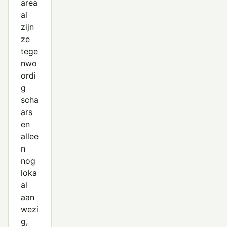
area
al
zijn
ze
tege
nwo
ordi
g
scha
ars
en
allee
n
nog
loka
al
aan
wezi
g,