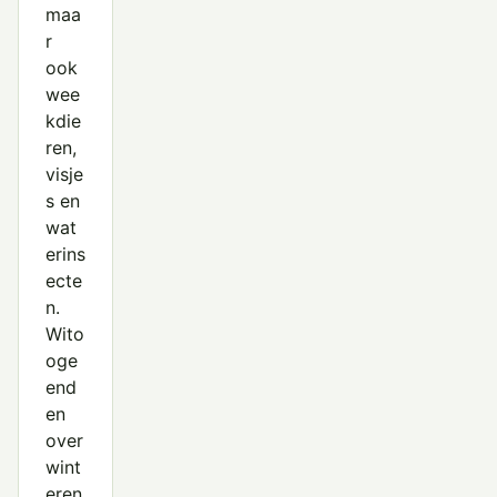
maa
r
ook
wee
kdie
ren,
visje
s en
wat
erins
ecte
n.
Wito
oge
end
en
over
wint
eren