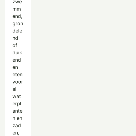
zwe
mm
end,
gron
dele
nd
of
duik
end
en
eten
voor
al
wat
erpl
ante
n en
zad
en,