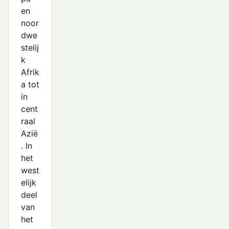
en
noor
dwe
stelij
k
Afrik
a tot
in
cent
raal
Azië
. In
het
west
elijk
deel
van
het