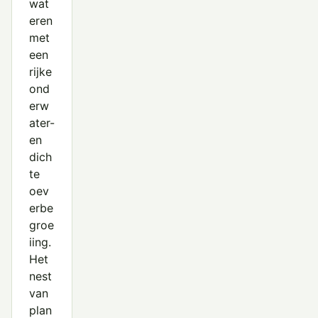
wat
eren
met
een
rijke
ond
erw
ater-
en
dich
te
oev
erbe
groe
iing.
Het
nest
van
plan