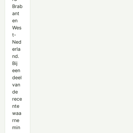
Brab
ant
en
Wes
t-
Ned
erla
nd.
Bij
een
deel
van
de
rece
nte
waa
rne
min