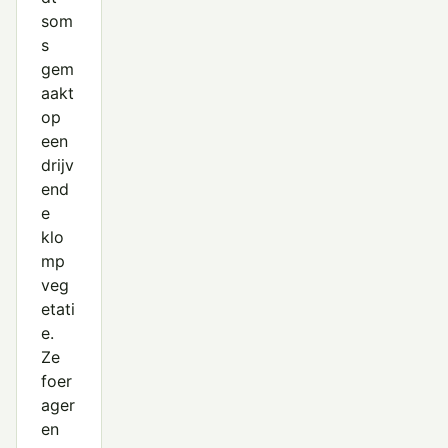
som
s
gem
aakt
op
een
drijv
end
e
klo
mp
veg
etati
e.
Ze
foer
ager
en