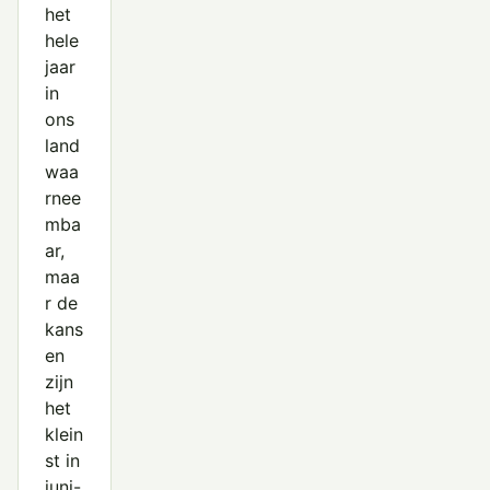
het
hele
jaar
in
ons
land
waa
rnee
mba
ar,
maa
r de
kans
en
zijn
het
klein
st in
juni-