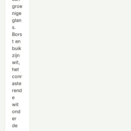
groe
nige
glan
s.
Bors
t en
buik
zijn
wit,
het
conr
aste
rend
e
wit
ond
er
de