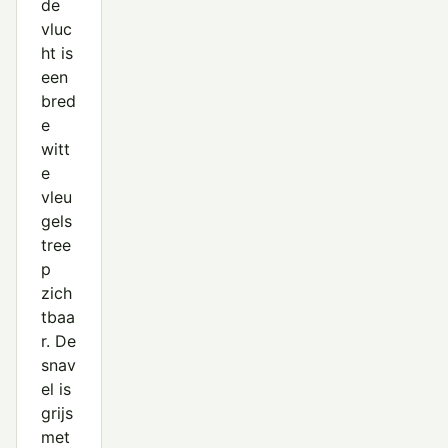
de
vluc
ht is
een
bred
e
witt
e
vleu
gels
tree
p
zich
tbaa
r. De
snav
el is
grijs
met