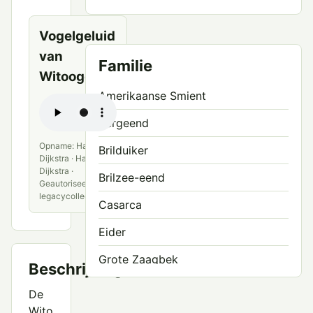
bronnen
Vogelgeluid
van
Familie
Witoogeend
Amerikaanse Smient
Bergeend
Opname: Hans
Brilduiker
Dijkstra · Hans
Dijkstra ·
Brilzee-eend
Geautoriseerde
legacycollectie
Casarca
Eider
Grote Zaagbek
Beschrijving
Grote Zee-eend
De
Wito