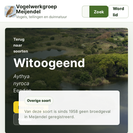
Vogelwerkgroep
Word
Meijendel
Zoek
lid
Vogels, tellingen en duinnatuur
Terug
naar
soorten
Witoogeend
Aythya
nyroca
Eenden
Overige soort
Beschrijving
Van deze soort is sinds 1958 geen broedgeval
in Meijendel geregistreerd.
Geluid