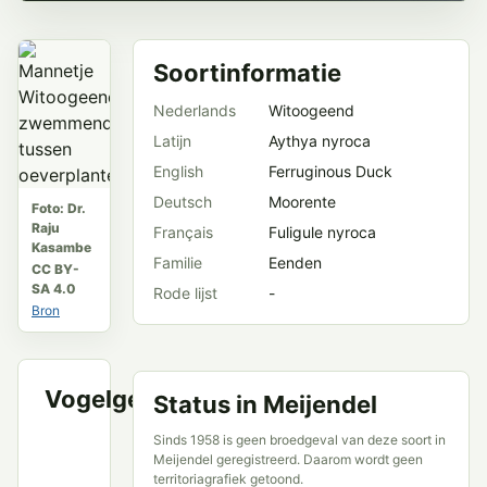
Soortinformatie
Nederlands
Witoogeend
Latijn
Aythya nyroca
English
Ferruginous Duck
Deutsch
Moorente
Foto: Dr.
Raju
Français
Fuligule nyroca
Kasambe
Familie
Eenden
CC BY-
SA 4.0
Rode lijst
-
Bron
Vogelgeluid
Status in Meijendel
VWG
Meijendel
Sinds 1958 is geen broedgeval van deze soort in
en
Meijendel geregistreerd. Daarom wordt geen
openbare
territoriagrafiek getoond.