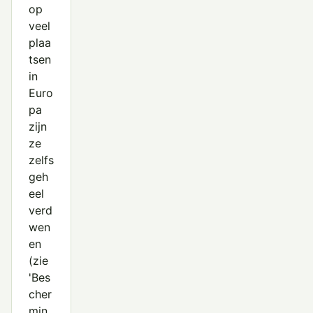
op
veel
plaa
tsen
in
Euro
pa
zijn
ze
zelfs
geh
eel
verd
wen
en
(zie
'Bes
cher
min