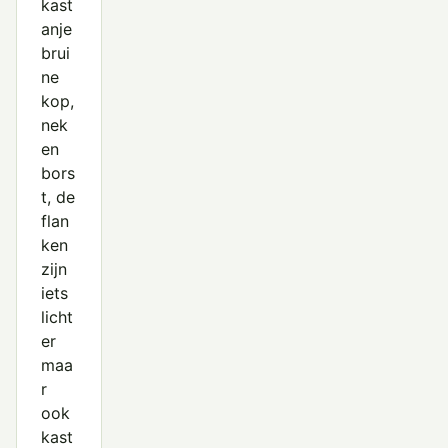
kast
Pijlstaart
anje
brui
Rosse Stekelstaart
ne
Slobeend
kop,
nek
Smient
en
bors
Soepeend
t, de
Stellers Eider
flan
ken
Tafeleend
zijn
iets
Topper
licht
Wilde Eend
er
maa
Wintertaling
r
Witkopeend
ook
kast