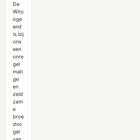
De
Wito
oge
end
is bij
ons
een
onre
gel
mati
ge
en
zeld
zam
e
broe
dvo
gel
van