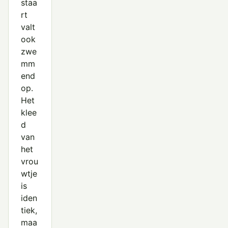
staa
rt
valt
ook
zwe
mm
end
op.
Het
klee
d
van
het
vrou
wtje
is
iden
tiek,
maa