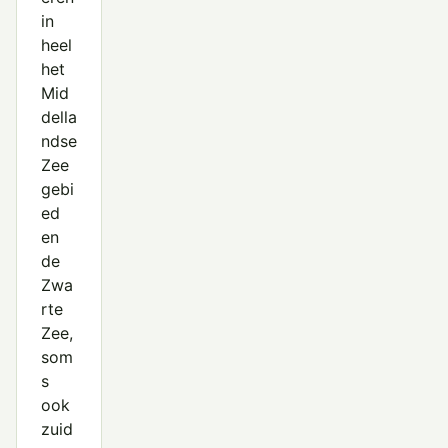
in
heel
het
Mid
della
ndse
Zee
gebi
ed
en
de
Zwa
rte
Zee,
som
s
ook
zuid