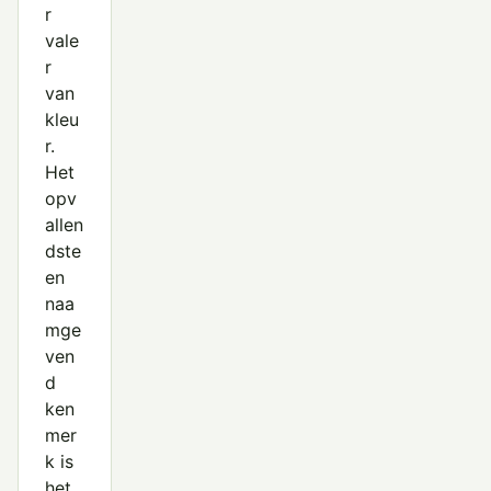
r
vale
r
van
kleu
r.
Het
opv
allen
dste
en
naa
mge
ven
d
ken
mer
k is
het