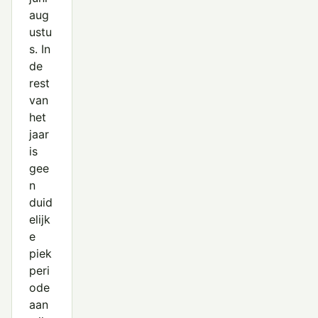
aug
ustu
s. In
de
rest
van
het
jaar
is
gee
n
duid
elijk
e
piek
peri
ode
aan