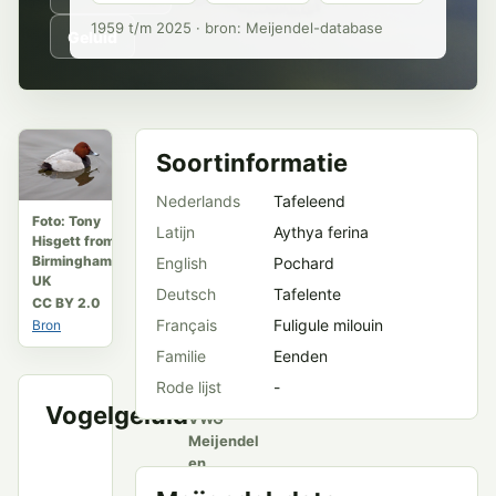
1959 t/m 2025 · bron: Meijendel-database
Geluid
Soortinformatie
Nederlands
Tafeleend
Foto: Tony
Latijn
Aythya ferina
Hisgett from
Birmingham,
English
Pochard
UK
Deutsch
Tafelente
CC BY 2.0
Français
Fuligule milouin
Bron
Familie
Eenden
Rode lijst
-
Vogelgeluid
VWG
Meijendel
en
openbare