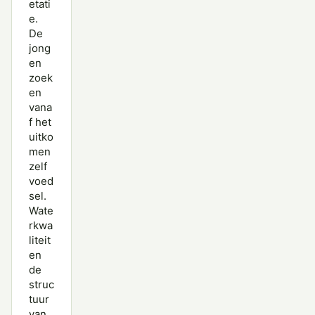
etati
e.
De
jong
en
zoek
en
vana
f het
uitko
men
zelf
voed
sel.
Wate
rkwa
liteit
en
de
struc
tuur
van