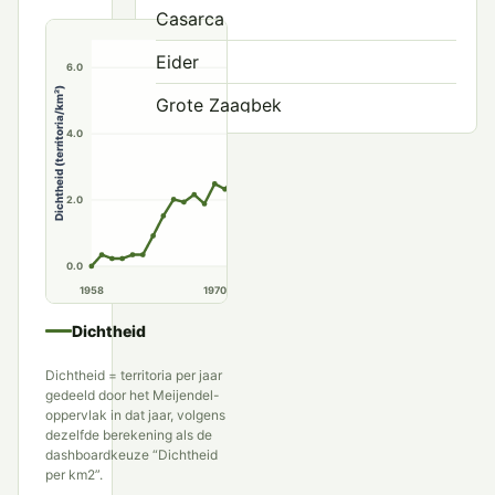
8.0
Casarca
Eider
6.0
Dichtheid (territoria/km²)
Grote Zaagbek
4.0
Grote Zee-eend
Harlekijneend
2.0
IJseend
0.0
Koningseider
1958
1970
1980
1990
Krakeend
Dichtheid
Krooneend
Dichtheid = territoria per jaar
gedeeld door het Meijendel-
Kuifeend
oppervlak in dat jaar, volgens
dezelfde berekening als de
Mandarijneend
dashboardkeuze “Dichtheid
per km2”.
Marmereend