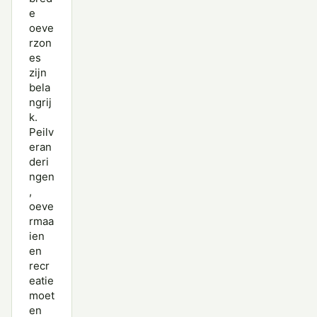
e
oeve
rzon
es
zijn
bela
ngrij
k.
Peilv
eran
deri
ngen
,
oeve
rmaa
ien
en
recr
eatie
moet
en