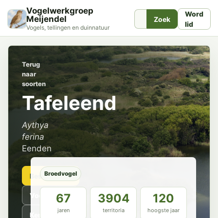
Vogelwerkgroep
Word
Meijendel
Zoek
lid
Vogels, tellingen en duinnatuur
Terug
naar
soorten
Tafeleend
Aythya
ferina
Eenden
Broedvogel
Beschrijving
Voorkomen
67
3904
120
jaren
territoria
hoogste jaar
Kenmerken