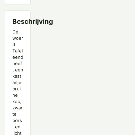
Middelste Zaagbek
Beschrijving
Muskuseend
De
Nijlgans
woer
d
Nonnetje
Tafel
eend
Pijlstaart
heef
Rosse Stekelstaart
t een
kast
Slobeend
anje
brui
Smient
ne
kop,
Soepeend
zwar
te
Stellers Eider
bors
t en
Tafeleend
licht