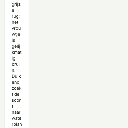
grijz
Topper
e
Wilde Eend
rug;
het
Wintertaling
vrou
wtje
Witkopeend
is
gelij
Witoogeend
kmat
ig
Zomertaling
brui
n.
Zwarte Zee-eend
Duik
end
zoek
t de
soor
t
naar
wate
rplan