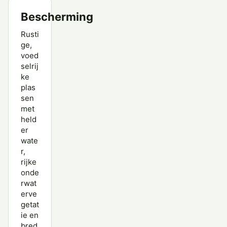
Bescherming
Rusti
ge,
voed
selrij
ke
plas
sen
met
held
er
wate
r,
rijke
onde
rwat
erve
getat
ie en
bred