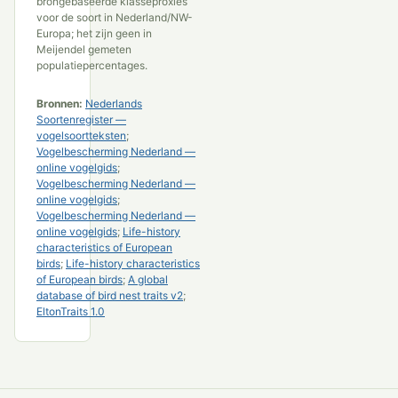
brongebaseerde klasseproxies
voor de soort in Nederland/NW-
Europa; het zijn geen in
Meijendel gemeten
populatiepercentages.
Bronnen:
Nederlands
Soortenregister —
vogelsoortteksten
;
Vogelbescherming Nederland —
online vogelgids
;
Vogelbescherming Nederland —
online vogelgids
;
Vogelbescherming Nederland —
online vogelgids
;
Life-history
characteristics of European
birds
;
Life-history characteristics
of European birds
;
A global
database of bird nest traits v2
;
EltonTraits 1.0