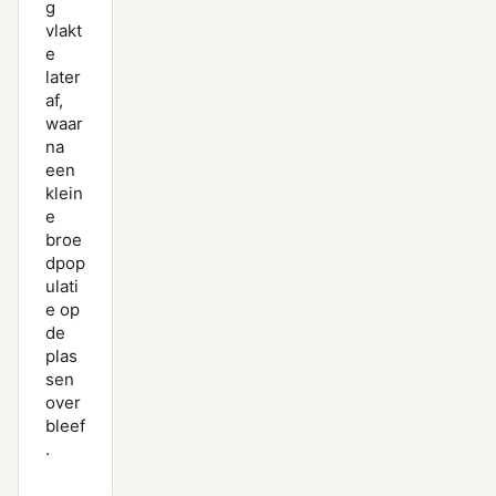
g
vlakt
e
later
af,
waar
na
een
klein
e
broe
dpop
ulati
e op
de
plas
sen
over
bleef
.