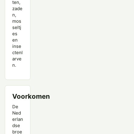
ten,
zade
n,
mos
seltj
es
en
inse
ctenl
arve
n.
Voorkomen
De
Ned
erlan
dse
broe