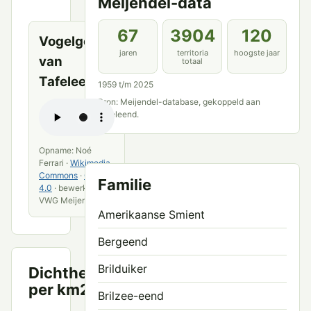
Meijendel-data
bronnen
67
3904
120
Vogelgeluid
jaren
territoria
hoogste jaar
van
totaal
Tafeleend
1959 t/m 2025
Bron: Meijendel-database, gekoppeld aan
Tafeleend.
Opname: Noé
Ferrari ·
Wikimedia
Commons
·
CC BY
Familie
4.0
· bewerkt door
VWG Meijendel
Amerikaanse Smient
Bergeend
Brilduiker
Dichtheid
Territoria
per km2
per km²
Brilzee-eend