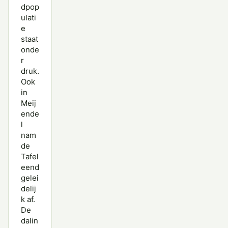
dpop
ulati
e
staat
onde
r
druk.
Ook
in
Meij
ende
l
nam
de
Tafel
eend
gelei
delij
k af.
De
dalin