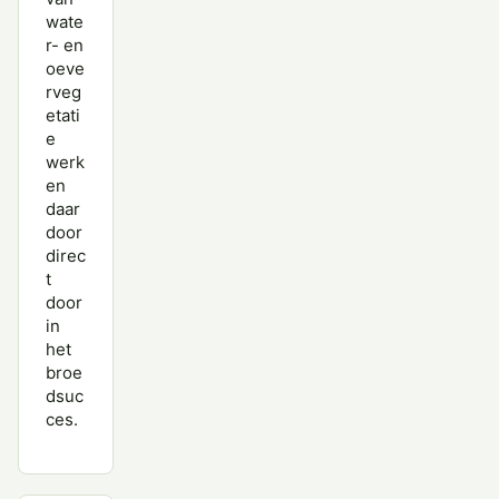
wate
r- en
oeve
rveg
etati
e
werk
en
daar
door
direc
t
door
in
het
broe
dsuc
ces.