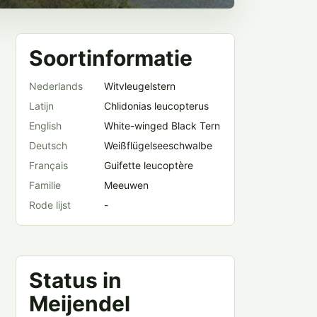
Soortinformatie
Nederlands
Witvleugelstern
Latijn
Chlidonias leucopterus
English
White-winged Black Tern
Deutsch
Weißflügelseeschwalbe
Français
Guifette leucoptère
Familie
Meeuwen
Rode lijst
-
Status in
Meijendel