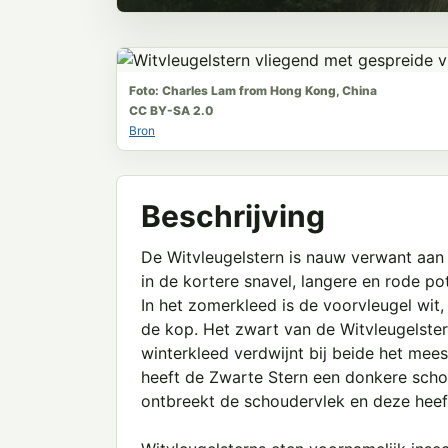
Foto: Charles Lam from Hong Kong, China
CC BY-SA 2.0
Bron
Beschrijving
De Witvleugelstern is nauw verwant aan d
in de kortere snavel, langere en rode po
In het zomerkleed is de voorvleugel wit,
de kop. Het zwart van de Witvleugelste
winterkleed verdwijnt bij beide het mees
heeft de Zwarte Stern een donkere schou
ontbreekt de schoudervlek en deze heeft