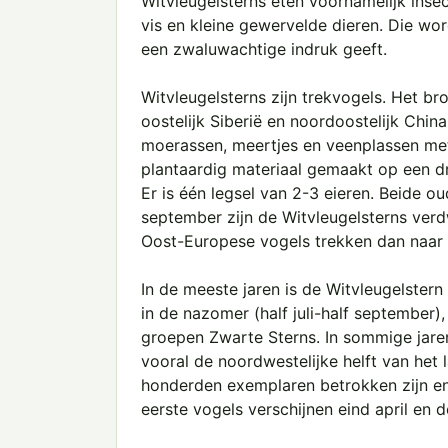
Witvleugelsterns eten voornamelijk ins
vis en kleine gewervelde dieren. Die wo
een zwaluwachtige indruk geeft.
Witvleugelsterns zijn trekvogels. Het br
oostelijk Siberië en noordoostelijk Chi
moerassen, meertjes en veenplassen met
plantaardig materiaal gemaakt op een dr
Er is één legsel van 2-3 eieren. Beide 
september zijn de Witvleugelsterns ver
Oost-Europese vogels trekken dan naar 
In de meeste jaren is de Witvleugelstern
in de nazomer (half juli-half september)
groepen Zwarte Sterns. In sommige jaren,
vooral de noordwestelijke helft van het 
honderden exemplaren betrokken zijn en 
eerste vogels verschijnen eind april en de