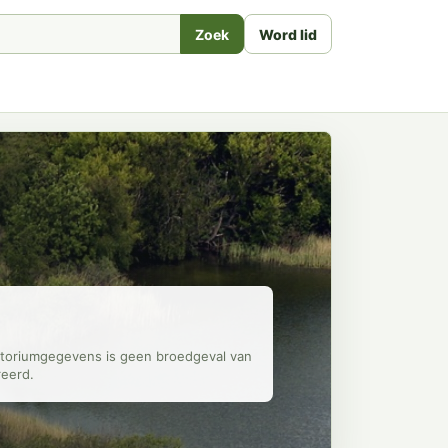
Zoek
Word lid
ritoriumgegevens is geen broedgeval van
reerd.