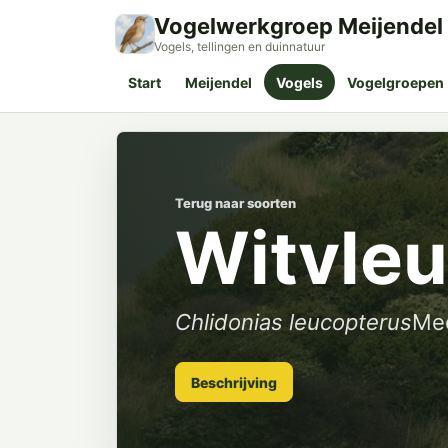
Vogelwerkgroep Meijendel
Vogels, tellingen en duinnatuur
Start
Meijendel
Vogels
Vogelgroepen
Terug naar soorten
Witvleu
Chlidonias leucopterus
Me
Beschrijving