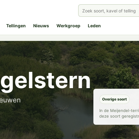
Tellingen
Nieuws
Werkgroep
Leden
gelstern
euwen
Overige soort
In de Meijendel-ter
deze soort geregist