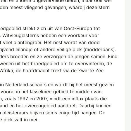
ecten en andere ongewervelde dieren, maar ook wel
rden meest vliegend gevangen, waarbij deze stern
oedgebied strekt zich uit van Oost-Europa tot
na. Witvleugelsterns hebben een voorkeur voor
 veel plantengroei. Het nest wordt van dood
ijvend eilandje of andere veilige plek (modderbank).
ouders broeden en ze verzorgen de jongen samen. Eind
dwenen uit het broedgebied om te overwinteren, de
Afrika, de hoofdmacht trekt via de Zwarte Zee.
 in Nederland schaars en wordt hij het meest gezien
, vooral in het IJsselmeergebied te midden van
 zoals 1997 en 2007, vindt een influx plaats die
land en het rivierengebied aandoet. Daarbij kunnen
pleisteraars blijven soms enige tijd hangen. De
 piek valt in mei.