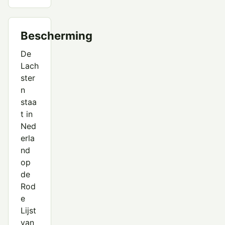
Bescherming
De
Lach
ster
n
staa
t in
Ned
erla
nd
op
de
Rod
e
Lijst
van