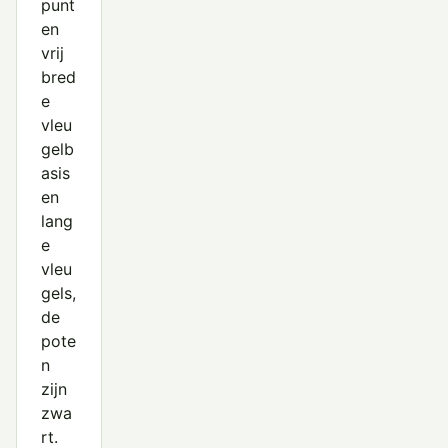
Kleine Burgemeester
punt
en
Kleine Mantelmeeuw
vrij
bred
Kokmeeuw
e
Lachstern
vleu
gelb
Noordse Stern
asis
Pontische Meeuw
en
lang
Reuzenstern
e
vleu
Reuzenzwartkopmeeuw
gels,
Ross' Meeuw
de
pote
Stormmeeuw
n
zijn
Visdief
zwa
Vorkstaartmeeuw
rt.