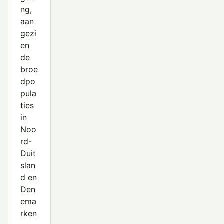
ng,
aan
gezi
en
de
broe
dpo
pula
ties
in
Noo
rd-
Duit
slan
d en
Den
ema
rken