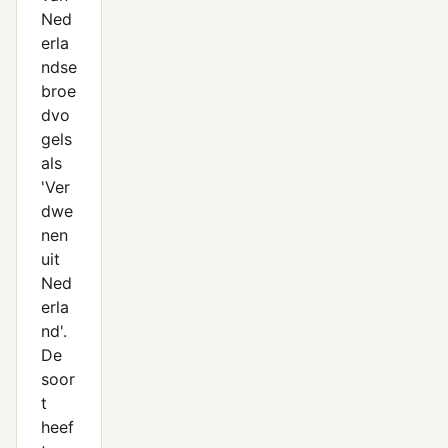
Ned
erla
ndse
broe
dvo
gels
als
'Ver
dwe
nen
uit
Ned
erla
nd'.
De
soor
t
heef