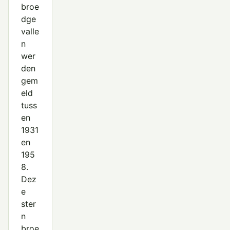
broe
dge
valle
n
wer
den
gem
eld
tuss
en
1931
en
195
8.
Dez
e
ster
n
broe