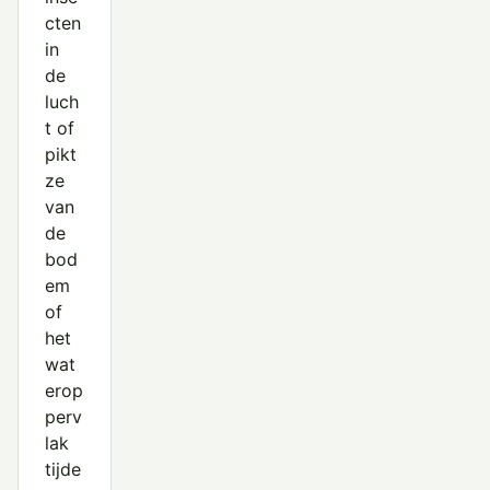
cten
in
de
luch
t of
pikt
ze
van
de
bod
em
of
het
wat
erop
perv
lak
tijde