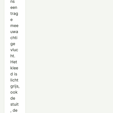
ns
een
trag
e
mee
uwa
chti
ge
vluc
ht.
Het
klee
d is
licht
grijs,
ook
de
stuit
, de