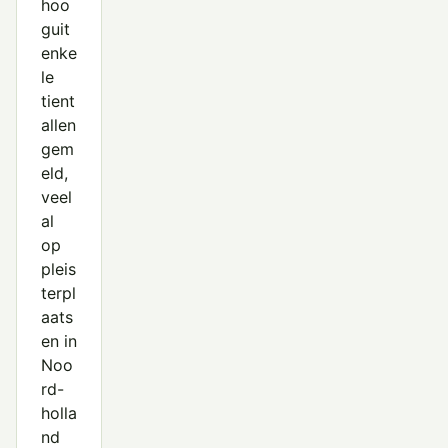
hoo
guit
enke
le
tient
allen
gem
eld,
veel
al
op
pleis
terpl
aats
en in
Noo
rd-
holla
nd