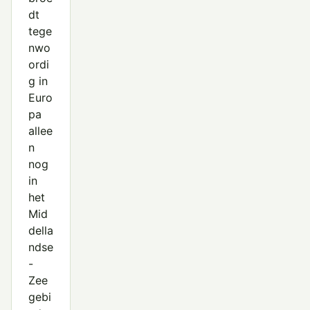
dt
tege
nwo
ordi
g in
Euro
pa
allee
n
nog
in
het
Mid
della
ndse
-
Zee
gebi