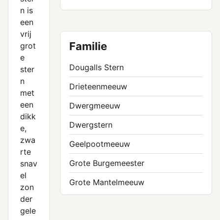
n is
een
vrij
Familie
grot
e
Dougalls Stern
ster
n
Drieteenmeeuw
met
een
Dwergmeeuw
dikk
Dwergstern
e,
zwa
Geelpootmeeuw
rte
Grote Burgemeester
snav
el
Grote Mantelmeeuw
zon
der
Grote Stern
gele