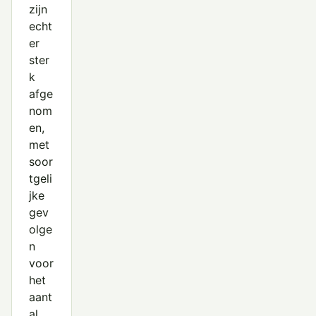
zijn
echt
er
ster
k
afge
nom
en,
met
soor
tgeli
jke
gev
olge
n
voor
het
aant
al