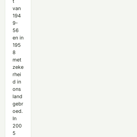
t
van
194
9-
56
en in
195
8
met
zeke
rhei
d in
ons
land
gebr
oed.
In
200
5