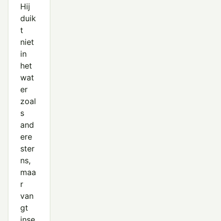
Hij
Witvleugelstern
duik
Witwangstern
t
niet
Zilvermeeuw
in
het
Zwarte Stern
wat
Zwartkopmeeuw
er
zoal
s
and
ere
ster
ns,
maa
r
van
gt
inse