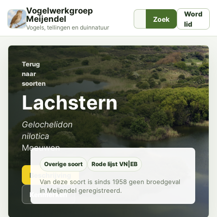
Vogelwerkgroep
Word
Meijendel
Zoek
lid
Vogels, tellingen en duinnatuur
Terug
naar
soorten
Lachstern
Gelochelidon
nilotica
Meeuwen
Overige soort
Rode lijst VN|EB
Beschrijving
Van deze soort is sinds 1958 geen broedgeval
in Meijendel geregistreerd.
Kenmerken