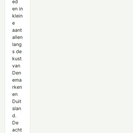
ed
en in
klein
e
aant
allen
lang
s de
kust
van
Den
ema
rken
en
Duit
slan
d.
De
acht