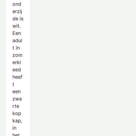
ond
erzij
de is
wit.
Een
adul
t in
zom
erkl
eed
heef
t
een
zwa
rte
kop
kap,
in
het