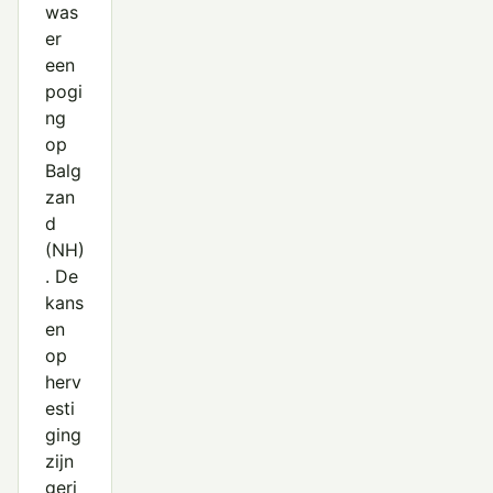
was
er
een
pogi
ng
op
Balg
zan
d
(NH)
. De
kans
en
op
herv
esti
ging
zijn
geri