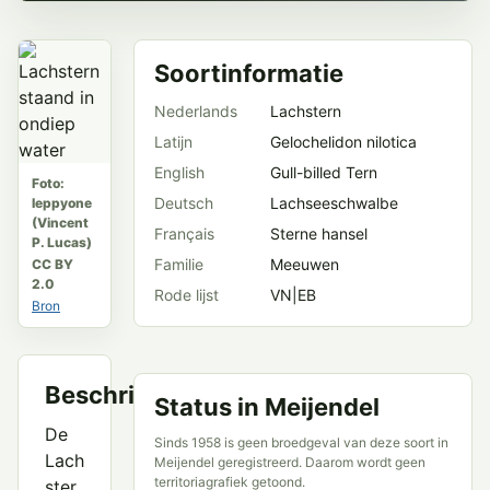
Soortinformatie
Nederlands
Lachstern
Latijn
Gelochelidon nilotica
English
Gull-billed Tern
Foto:
Deutsch
Lachseeschwalbe
leppyone
(Vincent
Français
Sterne hansel
P. Lucas)
Familie
Meeuwen
CC BY
2.0
Rode lijst
VN|EB
Bron
Beschrijving
Status in Meijendel
De
Sinds 1958 is geen broedgeval van deze soort in
Lach
Meijendel geregistreerd. Daarom wordt geen
territoriagrafiek getoond.
ster