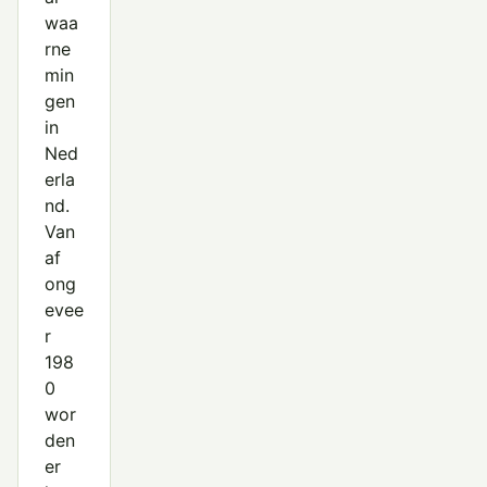
waa
rne
min
gen
in
Ned
erla
nd.
Van
af
ong
evee
r
198
0
wor
den
er