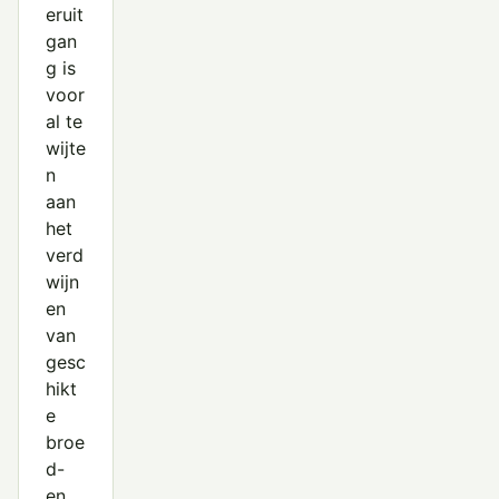
eruit
gan
g is
voor
al te
wijte
n
aan
het
verd
wijn
en
van
gesc
hikt
e
broe
d-
en