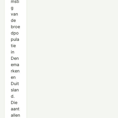
msti
g
van
de
broe
dpo
pula
tie
in
Den
ema
rken
en
Duit
slan
d.
Die
aant
allen