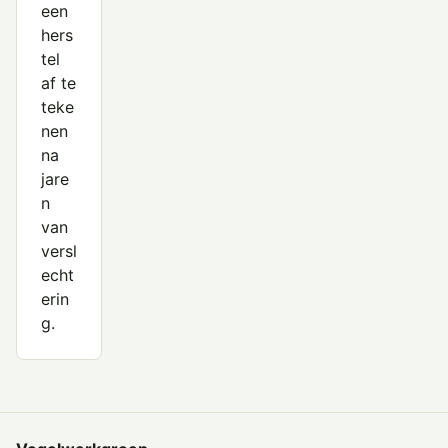
een
hers
tel
af te
teke
nen
na
jare
n
van
versl
echt
erin
g.