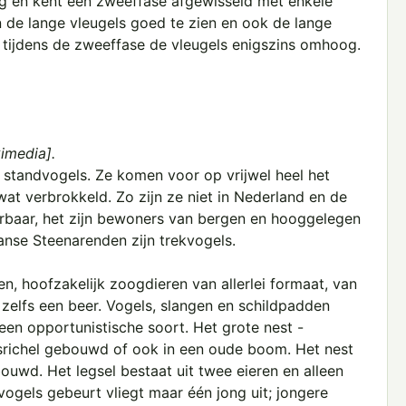
nig en kent een zweeffase afgewisseld met enkele
n de lange vleugels goed te zien en ook de lange
 tijdens de zweeffase de vleugels enigszins omhoog.
imedia].
 standvogels. Ze komen voor op vrijwel heel het
 wat verbrokkeld. Zo zijn ze niet in Nederland en de
arbaar, het zijn bewoners van bergen en hooggelegen
nse Steenarenden zijn trekvogels.
en, hoofzakelijk zoogdieren van allerlei formaat, van
zelfs een beer. Vogels, slangen en schildpadden
een opportunistische soort. Het grote nest -
srichel gebouwd of ook in een oude boom. Het nest
ouwd. Het legsel bestaat uit twee eieren en alleen
vogels gebeurt vliegt maar één jong uit; jongere