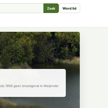
Zoek
Word lid
inds 1958 geen broedgeval in Meijendel