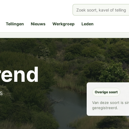
Tellingen
Nieuws
Werkgroep
Leden
rend
s
Overige soort
Van deze soort is s
geregistreerd.