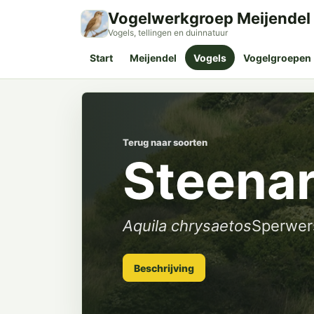
Vogelwerkgroep Meijendel
Vogels, tellingen en duinnatuur
Start
Meijendel
Vogels
Vogelgroepen
Terug naar soorten
Steena
Aquila chrysaetos
Sperwer
Beschrijving