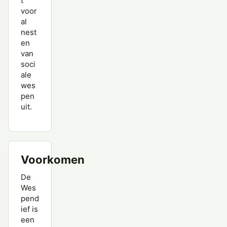
t
voor
al
nest
en
van
soci
ale
wes
pen
uit.
Voorkomen
De
Wes
pend
ief is
een