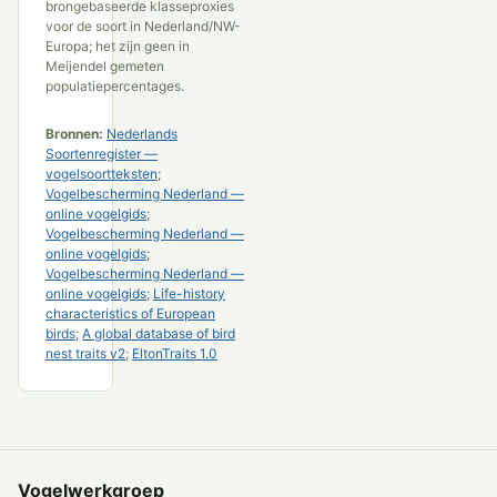
brongebaseerde klasseproxies
voor de soort in Nederland/NW-
Europa; het zijn geen in
Meijendel gemeten
populatiepercentages.
Bronnen:
Nederlands
Soortenregister —
vogelsoortteksten
;
Vogelbescherming Nederland —
online vogelgids
;
Vogelbescherming Nederland —
online vogelgids
;
Vogelbescherming Nederland —
online vogelgids
;
Life-history
characteristics of European
birds
;
A global database of bird
nest traits v2
;
EltonTraits 1.0
Vogelwerkgroep