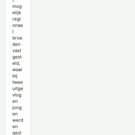
mog
elijk
regi
onaa
l
broe
den
vast
gest
eld,
waar
bij
twee
uitge
vlog
en
jong
en
werd
en
gezi