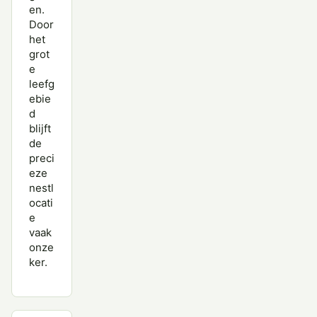
en.
Door
het
grot
e
leefg
ebie
d
blijft
de
preci
eze
nestl
ocati
e
vaak
onze
ker.