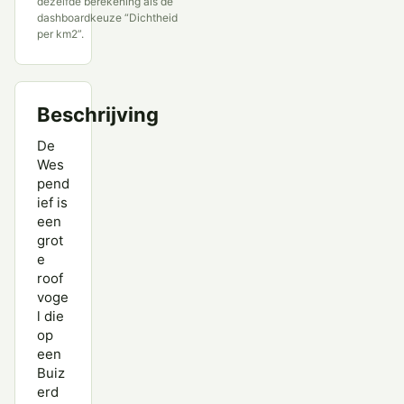
dezelfde berekening als de
dashboardkeuze “Dichtheid
Zeearend
per km2”.
Zwarte Wouw
Beschrijving
De
Wes
pend
ief is
een
grot
e
roof
voge
l die
op
een
Buiz
erd