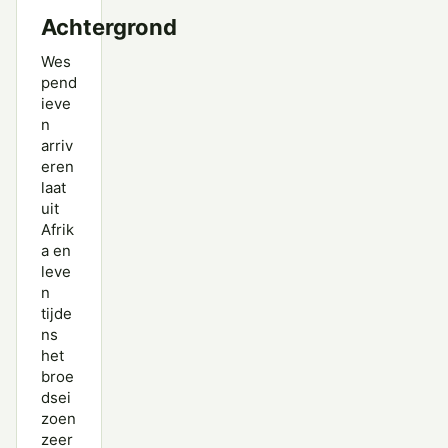
Achtergrond
Wes
pend
ieve
n
arriv
eren
laat
uit
Afrik
a en
leve
n
tijde
ns
het
broe
dsei
zoen
zeer