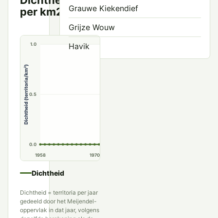
Territoria
Grauwe Kiekendief
per km2
per km²
Grijze Wouw
Havik
1.0
Havikarend
Dichtheid (territoria/km²)
Rode Wouw
0.5
Ruigpootbuizerd
Slangenarend
Sperwer
0.0
1958
1970
1980
1990
Steenarend
Dichtheid
Steppekiekendief
Dichtheid = territoria per jaar
Vale Gier
gedeeld door het Meijendel-
oppervlak in dat jaar, volgens
Wespendief