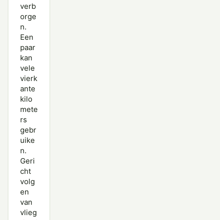
verb
orge
n.
Een
paar
kan
vele
vierk
ante
kilo
mete
rs
gebr
uike
n.
Geri
cht
volg
en
van
vlieg