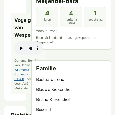
Meijendel-data
openbare
bronnen
4
4
1
Vogelgeluid
jaren
territoria
hoogste jaar
totaal
van
2005 t/m 2025
Wespendief
Bron: Meijendel-database, gekoppeld aan
Wespendief.
Opname: Benoît
Van Hecke ·
Familie
Wikimedia
Commons
·
CC BY-
Bastaardarend
SA 4.0
· bewerkt
door VWG
Meijendel
Blauwe Kiekendief
Bruine Kiekendief
Buizerd
Dichtheid