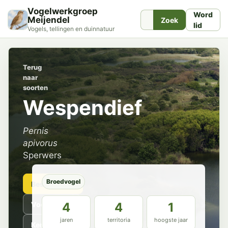
Vogelwerkgroep
Word
Meijendel
Zoek
lid
Vogels, tellingen en duinnatuur
Terug
naar
soorten
Wespendief
Pernis
apivorus
Sperwers
Broedvogel
Beschrijving
Voorkomen
4
4
1
jaren
territoria
hoogste jaar
Kenmerken