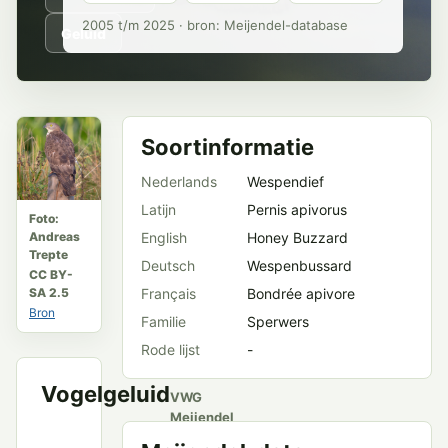
2005 t/m 2025 · bron: Meijendel-database
Geluid
Soortinformatie
Nederlands
Wespendief
Latijn
Pernis apivorus
Foto:
Andreas
English
Honey Buzzard
Trepte
Deutsch
Wespenbussard
CC BY-
SA 2.5
Français
Bondrée apivore
Bron
Familie
Sperwers
Rode lijst
-
Vogelgeluid
VWG
Meijendel
en