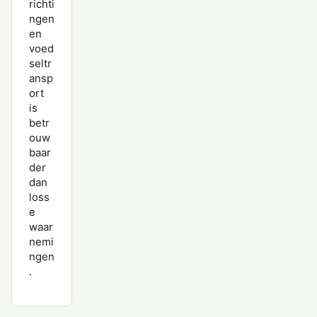
richti
ngen
en
voed
seltr
ansp
ort
is
betr
ouw
baar
der
dan
loss
e
waar
nemi
ngen
.