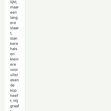
lijkt,
maar
een
lang
ere
staar
t,
slan
kere
hals
en
klein
ere
voor
uitst
eken
de
kop
heef
t. Hij
graaf