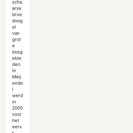
scha
arse
broe
dvog
el
van
grot
e
bosg
ebie
den.
In
Meij
ende
l
werd
in
2005
voor
het
eers
t