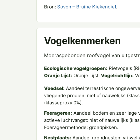
Bron:
Sovon – Bruine Kiekendief
.
Vogelkenmerken
Moerasgebonden roofvogel van uitgestre
Ecologische vogelgroepen:
Rietvogels (Ri
Oranje Lijst:
Oranje Lijst.
Vogelrichtlijn:
Vo
Voedsel:
Aandeel terrestrische ongewervel
vliegende prooien: niet of nauwelijks (klas
(klasseproxy 0%).
Foerageren:
Aandeel bodem en zeer lage ve
actieve luchtvangst: niet of nauwelijks (kl
Foerageermethode: grondpikken.
Nestplaats:
Aandeel grondnesten: vrijwel u