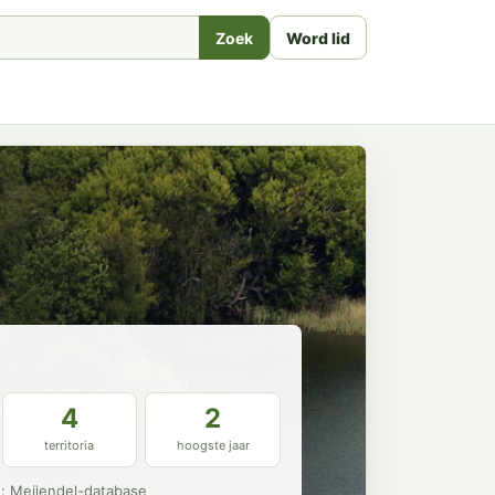
Zoek
Word lid
4
2
territoria
hoogste jaar
n: Meijendel-database