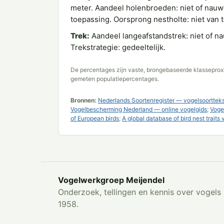
meter. Aandeel holenbroeden: niet of nauwe
toepassing. Oorsprong nestholte: niet van 
Trek:
Aandeel langeafstandstrek: niet of na
Trekstrategie: gedeeltelijk.
De percentages zijn vaste, brongebaseerde klasseproxi
gemeten populatiepercentages.
Bronnen:
Nederlands Soortenregister — vogelsoorttek
Vogelbescherming Nederland — online vogelgids
;
Voge
of European birds
;
A global database of bird nest traits 
Vogelwerkgroep Meijendel
Onderzoek, tellingen en kennis over vogels 
1958.