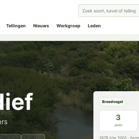
Tellingen
Nieuws
Werkgroep
Leden
ief
Broedvogel
3
ers
jaren
1978 t/m 2001 · bro