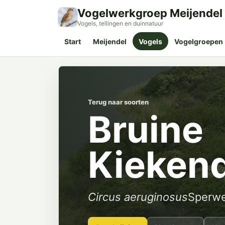
Vogelwerkgroep Meijendel
Vogels, tellingen en duinnatuur
Start
Meijendel
Vogels
Vogelgroepen
Terug naar soorten
Bruine
Kiekend
Circus aeruginosus
Sperw