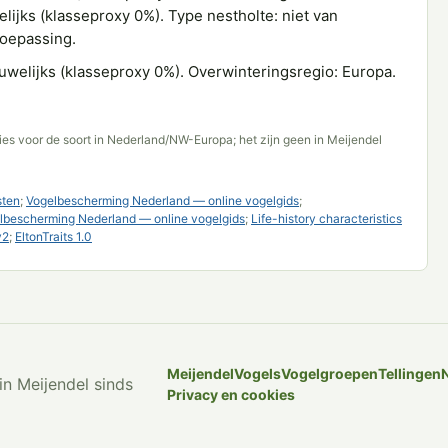
lijks (klasseproxy 0%). Type nestholte: niet van
toepassing.
uwelijks (klasseproxy 0%). Overwinteringsregio: Europa.
es voor de soort in Nederland/NW-Europa; het zijn geen in Meijendel
sten
;
Vogelbescherming Nederland — online vogelgids
;
lbescherming Nederland — online vogelgids
;
Life-history characteristics
v2
;
EltonTraits 1.0
Meijendel
Vogels
Vogelgroepen
Tellingen
in Meijendel sinds
Privacy en cookies