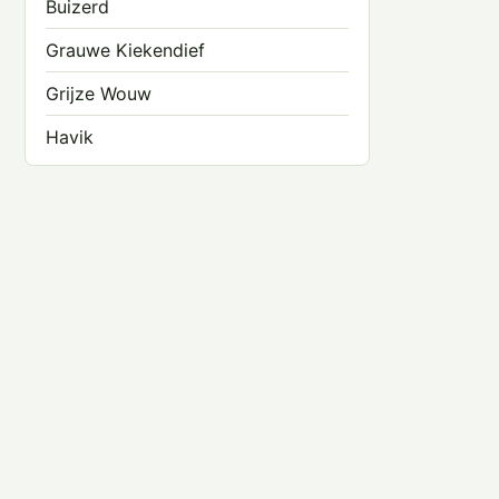
Buizerd
Grauwe Kiekendief
Grijze Wouw
Havik
Havikarend
Rode Wouw
Ruigpootbuizerd
Slangenarend
Sperwer
Steenarend
Steppekiekendief
Vale Gier