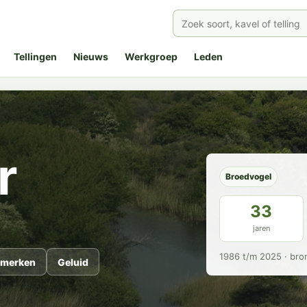
Tellingen
Nieuws
Werkgroep
Leden
r
Broedvogel
33
jaren
1986 t/m 2025 · bro
merken
Geluid