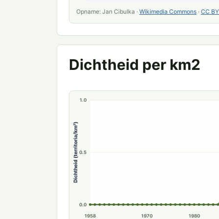
Opname: Jan Cibulka ·
Wikimedia Commons
·
CC BY
Dichtheid per km2
1.0
Dichtheid (territoria/km²)
0.5
0.0
1958
1970
1980