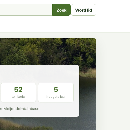
Zoek
Word lid
52
5
territoria
hoogste jaar
n: Meijendel-database