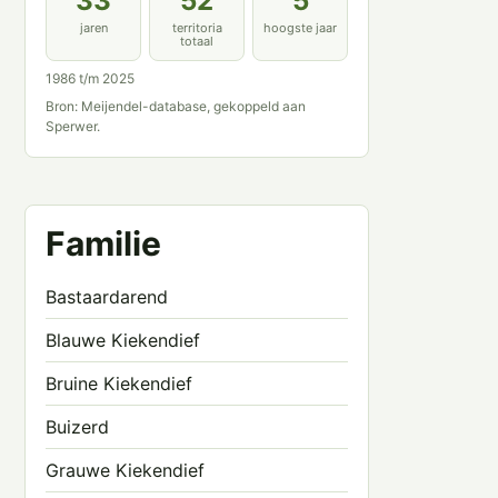
33
52
5
jaren
territoria
hoogste jaar
totaal
1986 t/m 2025
Bron: Meijendel-database, gekoppeld aan
Sperwer.
Familie
Bastaardarend
Blauwe Kiekendief
Bruine Kiekendief
Buizerd
Grauwe Kiekendief