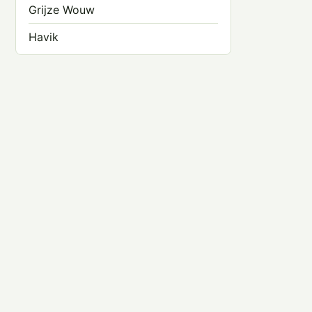
Grijze Wouw
Havik
Havikarend
Rode Wouw
Ruigpootbuizerd
Slangenarend
Sperwer
Steenarend
Steppekiekendief
Vale Gier
Wespendief
Zeearend