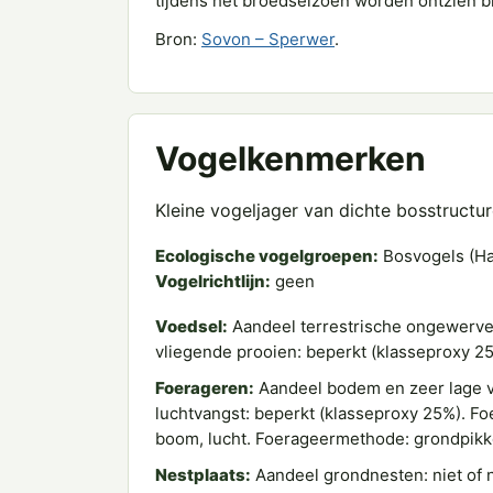
tijdens het broedseizoen worden ontzien bi
Bron:
Sovon – Sperwer
.
Vogelkenmerken
Kleine vogeljager van dichte bosstructur
Ecologische vogelgroepen:
Bosvogels (Ha
Vogelrichtlijn:
geen
Voedsel:
Aandeel terrestrische ongewervel
vliegende prooien: beperkt (klasseproxy 25
Foerageren:
Aandeel bodem en zeer lage ve
luchtvangst: beperkt (klasseproxy 25%). Foe
boom, lucht. Foerageermethode: grondpikken
Nestplaats:
Aandeel grondnesten: niet of n