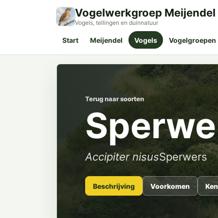
Vogelwerkgroep Meijendel
Vogels, tellingen en duinnatuur
Start
Meijendel
Vogels
Vogelgroepen
Terug naar soorten
Sperwe
Accipiter nisus
Sperwers
Beschrijving
Voorkomen
Ken