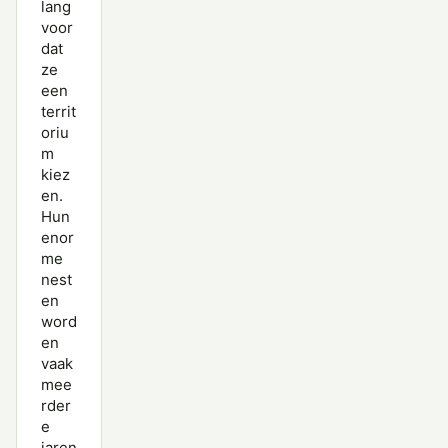
lang
voor
dat
ze
een
territ
oriu
m
kiez
en.
Hun
enor
me
nest
en
word
en
vaak
mee
rder
e
jaren