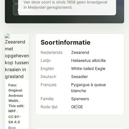
Van deze soort is sinds 1958 geen broedgeval
in Meijendel geregistreerd.
Geluid
Soortinformatie
Nederlands
Zeearend
Latijn
Haliaeetus albicilla
English
White-tailed Eagle
Deutsch
Seeadler
Français
Pygargue à queue
Foto:
Original:
blanche
Andreas
Familie
Sperwers
Weith .
This edit:
Rode lijst
GE|GE
MPF .
CC BY-
SA 4.0
Bron