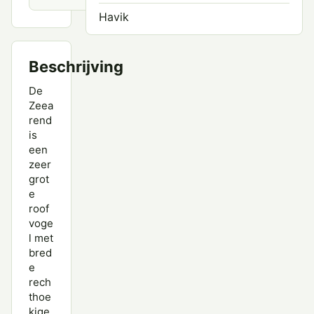
Havik
Havikarend
Beschrijving
Rode Wouw
De
Ruigpootbuizerd
Zeea
rend
Slangenarend
is
een
Sperwer
zeer
grot
Steenarend
e
Steppekiekendief
roof
voge
Vale Gier
l met
bred
Wespendief
e
rech
Zeearend
thoe
kige