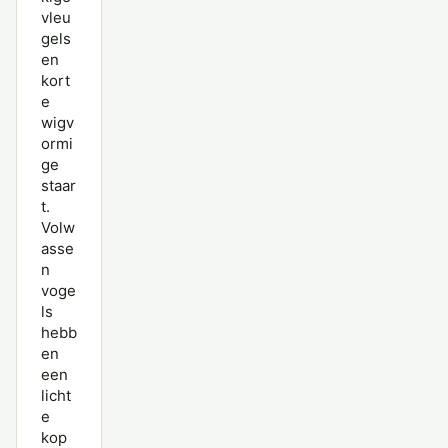
Zwarte Wouw
vleu
gels
en
kort
e
wigv
ormi
ge
staar
t.
Volw
asse
n
voge
ls
hebb
en
een
licht
e
kop