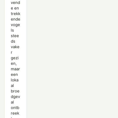
vend
e en
trekk
ende
voge
ls
stee
ds
vake
r
gezi
en,
maar
een
loka
al
broe
dgev
al
ontb
reek