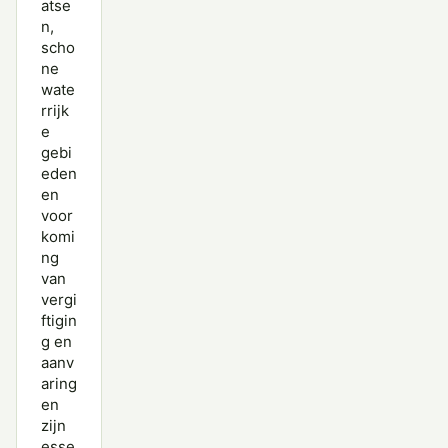
atse
n,
scho
ne
wate
rrijk
e
gebi
eden
en
voor
komi
ng
van
vergi
ftigin
g en
aanv
aring
en
zijn
esse