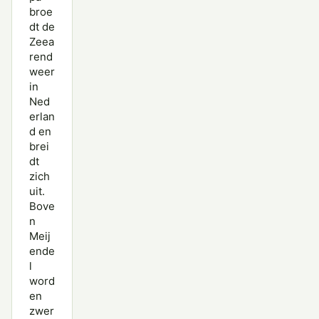
broe
dt de
Zeea
rend
weer
in
Ned
erlan
d en
brei
dt
zich
uit.
Bove
n
Meij
ende
l
word
en
zwer