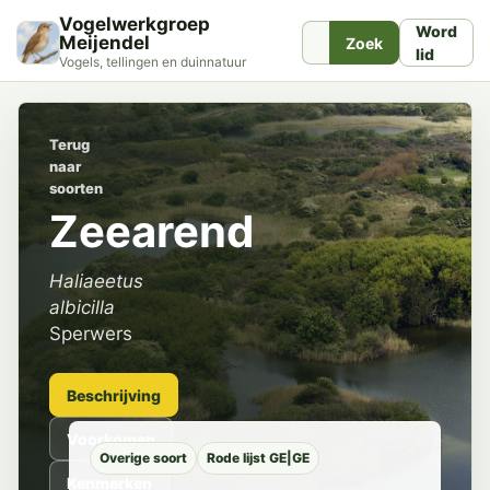
Vogelwerkgroep
Word
Meijendel
Zoek
lid
Vogels, tellingen en duinnatuur
Terug
naar
soorten
Zeearend
Haliaeetus
albicilla
Sperwers
Beschrijving
Voorkomen
Overige soort
Rode lijst GE|GE
Kenmerken