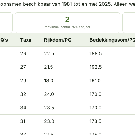
ieopnamen beschikbaar van 1981 tot en met 2025. Alleen w
2
maximaal aantal PQ's per jaar
Q's
Taxa
Rijkdom/PQ
Bedekkingssom/P
2
29
22.5
188.5
2
27
21.5
192.5
2
26
18.0
191.0
2
32
24.0
170.0
2
34
23.5
170.0
2
31
23.0
178.5
2
37
24.5
175.0