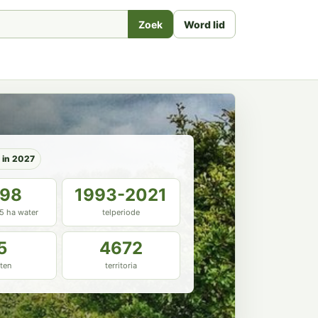
Zoek
Word lid
P in 2027
.98
1993-2021
45 ha water
telperiode
5
4672
ten
territoria