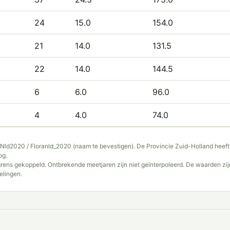
2
24
15.0
154.0
2
21
14.0
131.5
2
22
14.0
144.5
6
6.0
96.0
4
4.0
74.0
jst Nld2020 / Floranld_2020 (naam te bevestigen). De Provincie Zuid-Holland hee
og.
rens gekoppeld. Ontbrekende meetjaren zijn niet geïnterpoleerd. De waarden zij
elingen.