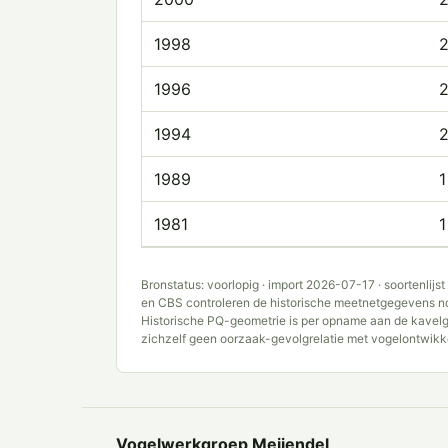
1998
1996
1994
1989
1
1981
1
Bronstatus: voorlopig · import 2026-07-17 · soortenli
en CBS controleren de historische meetnetgegevens n
Historische PQ-geometrie is per opname aan de kavelg
zichzelf geen oorzaak-gevolgrelatie met vogelontwikk
Vogelwerkgroep Meijendel