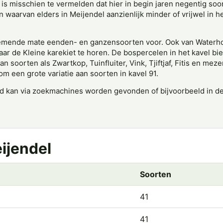
g is misschien te vermelden dat hier in begin jaren negentig so
aarvan elders in Meijendel aanzienlijk minder of vrijwel in he
nemende mate eenden- en ganzensoorten voor. Ook van Waterhoe
rjaar de Kleine karekiet te horen. De bospercelen in het kavel b
 van soorten als Zwartkop, Tuinfluiter, Vink, Tjiftjaf, Fitis en
m een grote variatie aan soorten in kavel 91.
d kan via zoekmachines worden gevonden of bijvoorbeeld in d
eijendel
Soorten
41
41