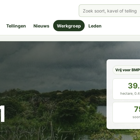
Tellingen
Nieuws
Werkgroep
Leden
Vrij voor BM
39
hectare, 0.
1
7
soor