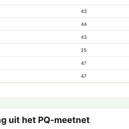
43
44
43
25
47
47
ng uit het PQ-meetnet