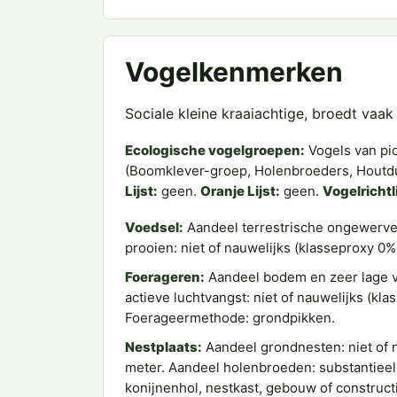
Vogelkenmerken
Sociale kleine kraaiachtige, broedt vaa
Ecologische vogelgroepen:
Vogels van pi
(Boomklever-groep, Holenbroeders, Houtdu
Lijst:
geen.
Oranje Lijst:
geen.
Vogelrichtli
Voedsel:
Aandeel terrestrische ongewervel
prooien: niet of nauwelijks (klasseproxy 0
Foerageren:
Aandeel bodem en zeer lage v
actieve luchtvangst: niet of nauwelijks (k
Foerageermethode: grondpikken.
Nestplaats:
Aandeel grondnesten: niet of n
meter. Aandeel holenbroeden: substantieel
konijnenhol, nestkast, gebouw of construct