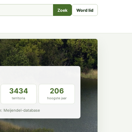
Zoek
Word lid
3434
206
territoria
hoogste jaar
n: Meijendel-database