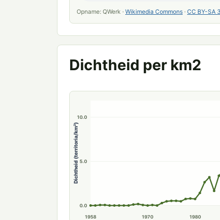
Opname: QWerk ·
Wikimedia Commons
·
CC BY-SA 3
Dichtheid per km2
15.0
10.0
Dichtheid (territoria/km²)
5.0
0.0
1958
1970
1980