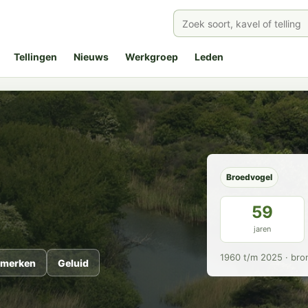
Tellingen
Nieuws
Werkgroep
Leden
Broedvogel
59
jaren
1960 t/m 2025 · bro
merken
Geluid