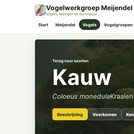
Vogelwerkgroep Meijendel
Vogels, tellingen en duinnatuur
Start
Meijendel
Vogels
Vogelgroepen
Terug naar soorten
Kauw
Coloeus monedula
Kraaien
Beschrijving
Voorkomen
Ken