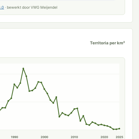
.0
· bewerkt door VWG Meijendel
Territoria per km²
1990
2000
2010
2020
2025