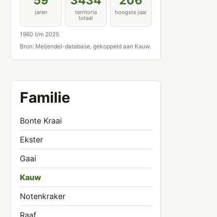
59
3434
206
jaren
territoria
hoogste jaar
totaal
1960 t/m 2025
Bron: Meijendel-database, gekoppeld aan Kauw.
Familie
Bonte Kraai
Ekster
Gaai
Kauw
Notenkraker
Raaf