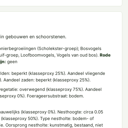
k in gebouwen en schoorstenen.
onierbegroeiingen (Scholekster-groep); Bosvogels
if-groep, Loofboomvogels, Vogels van oud bos).
Rode
jn:
geen
den: beperkt (klasseproxy 25%). Aandeel vliegende
%). Aandeel zaden: beperkt (klasseproxy 25%).
egetatie: overwegend (klasseproxy 75%). Aandeel
lasseproxy 0%). Foerageersubstraat: bodem.
auwelijks (klasseproxy 0%). Nesthoogte: circa 0.05
 (klasseproxy 50%). Type nestholte: bodem- of
ie. Oorsprong nestholte: kunstmatig, bestaand, niet