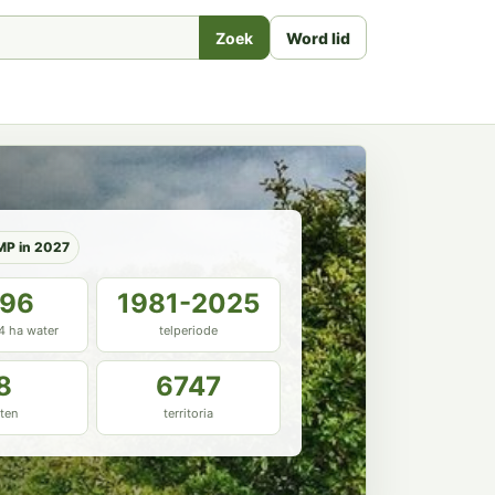
Zoek
Word lid
MP in 2027
.96
1981-2025
54 ha water
telperiode
8
6747
ten
territoria