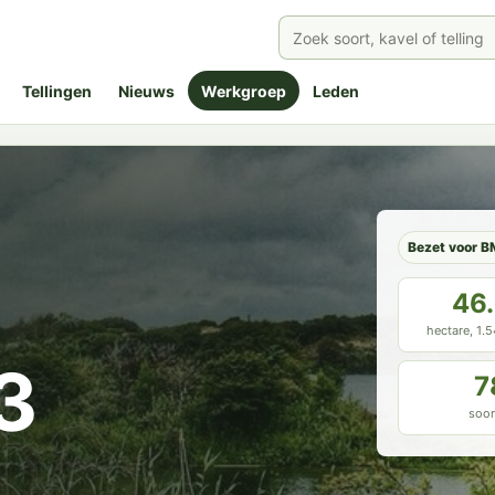
Tellingen
Nieuws
Werkgroep
Leden
Bezet voor B
46
hectare, 1.
3
7
soor