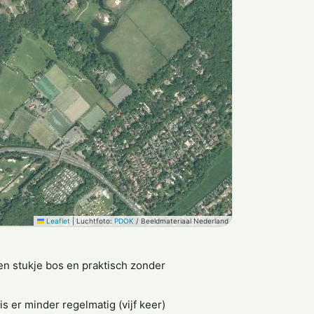
Leaflet
|
Luchtfoto:
PDOK
/ Beeldmateriaal Nederland
en stukje bos en praktisch zonder
s er minder regelmatig (vijf keer)