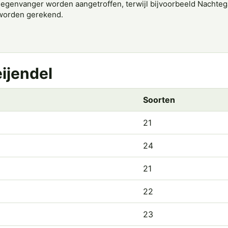
vliegenvanger worden aangetroffen, terwijl bijvoorbeeld Nachte
n worden gerekend.
eijendel
Soorten
21
24
21
22
23