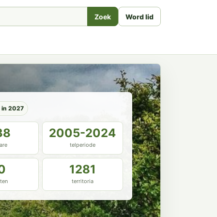
Zoek
Word lid
P in 2027
38
2005-2024
are
telperiode
0
1281
ten
territoria