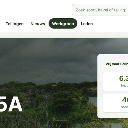
Tellingen
Nieuws
Werkgroep
Leden
Vrij voor BM
6.
hect
75A
4
soor