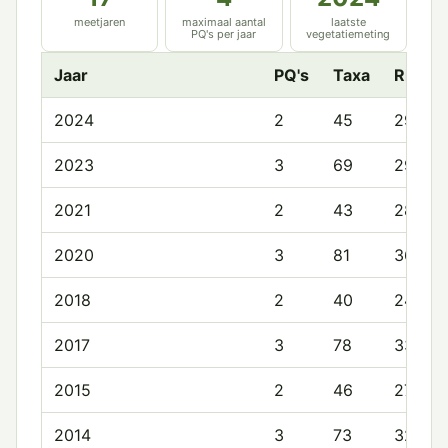
meetjaren
maximaal aantal
laatste
PQ's per jaar
vegetatiemeting
Jaar
PQ's
Taxa
Rijkd
2024
2
45
29.5
2023
3
69
29.7
2021
2
43
28.5
2020
3
81
36.0
2018
2
40
24.0
2017
3
78
33.0
2015
2
46
27.5
2014
3
73
32.7