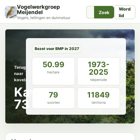
Vogelwerkgroep
Word
Meijendel
Zoek
lid
Vogels, tellingen en duinnatuur
Bezet voor BMP in 2027
50.99
1973-
Terug
2025
hectare
naar
kavels
telperiode
Kavel
79
11849
73
soorten
territoria