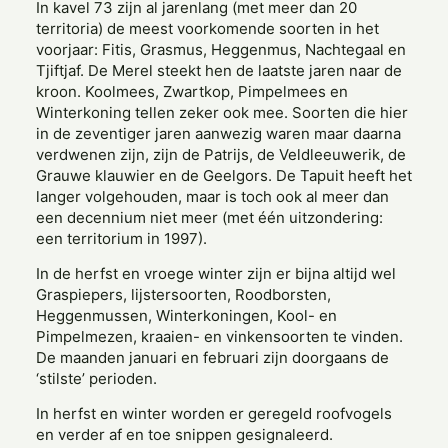
In kavel 73 zijn al jarenlang (met meer dan 20
territoria) de meest voorkomende soorten in het
voorjaar: Fitis, Grasmus, Heggenmus, Nachtegaal en
Tjiftjaf. De Merel steekt hen de laatste jaren naar de
kroon. Koolmees, Zwartkop, Pimpelmees en
Winterkoning tellen zeker ook mee. Soorten die hier
in de zeventiger jaren aanwezig waren maar daarna
verdwenen zijn, zijn de Patrijs, de Veldleeuwerik, de
Grauwe klauwier en de Geelgors. De Tapuit heeft het
langer volgehouden, maar is toch ook al meer dan
een decennium niet meer (met één uitzondering:
een territorium in 1997).
In de herfst en vroege winter zijn er bijna altijd wel
Graspiepers, lijstersoorten, Roodborsten,
Heggenmussen, Winterkoningen, Kool- en
Pimpelmezen, kraaien- en vinkensoorten te vinden.
De maanden januari en februari zijn doorgaans de
‘stilste’ perioden.
In herfst en winter worden er geregeld roofvogels
en verder af en toe snippen gesignaleerd.