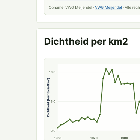
Opname: VWG Meijendel ·
VWG Meijendel
· Alle re
Dichtheid per km2
15.0
10.0
Dichtheid (territoria/km²)
5.0
0.0
1958
1970
1980