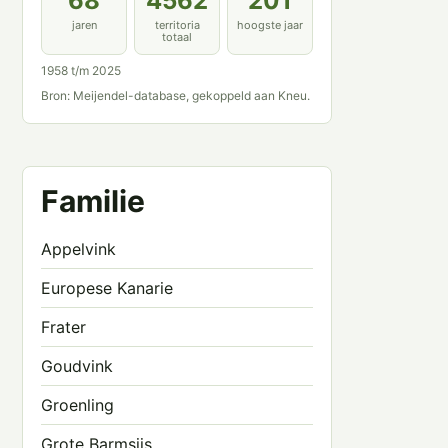
68
4562
201
jaren
territoria
hoogste jaar
totaal
1958 t/m 2025
Bron: Meijendel-database, gekoppeld aan Kneu.
Familie
Appelvink
Europese Kanarie
Frater
Goudvink
Groenling
Grote Barmsijs