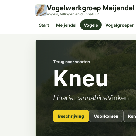
Vogelwerkgroep Meijendel
Vogels, tellingen en duinnatuur
Start
Meijendel
Vogels
Vogelgroepen
Terug naar soorten
Kneu
Linaria cannabina
Vinken
Beschrijving
Voorkomen
Ken