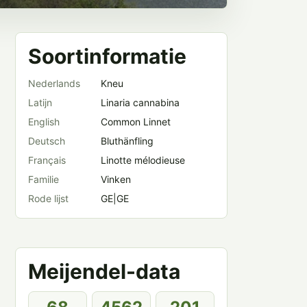
Soortinformatie
Nederlands
Kneu
Latijn
Linaria cannabina
English
Common Linnet
Deutsch
Bluthänfling
Français
Linotte mélodieuse
Familie
Vinken
Rode lijst
GE|GE
Meijendel-data