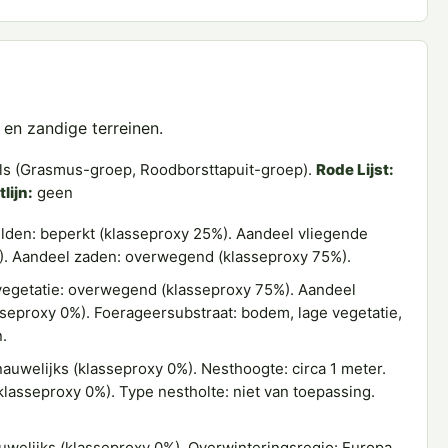
en zandige terreinen.
s (Grasmus-groep, Roodborsttapuit-groep).
Rode Lijst:
lijn:
geen
den: beperkt (klasseproxy 25%). Aandeel vliegende
0%). Aandeel zaden: overwegend (klasseproxy 75%).
egetatie: overwegend (klasseproxy 75%). Aandeel
asseproxy 0%). Foerageersubstraat: bodem, lage vegetatie,
.
auwelijks (klasseproxy 0%). Nesthoogte: circa 1 meter.
klasseproxy 0%). Type nestholte: niet van toepassing.
uwelijks (klasseproxy 0%). Overwinteringsregio: Europa,