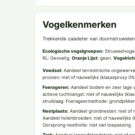
Vogelkenmerken
Trekkende zaadeter van doornstruwelen 
Ecologische vogelgroepen:
Struweelvogel
RL: Gevoelig.
Oranje Lijst:
geen.
Vogelricht
Voedsel:
Aandeel terrestrische ongewervel
prooien: niet of nauwelijks (klasseproxy 
Foerageren:
Aandeel bodem en zeer lage v
actieve luchtvangst: niet of nauwelijks (kl
struiklaag. Foerageermethode: grondpikken
Nestplaats:
Aandeel grondnesten: niet of n
Aandeel holenbroeden: niet of nauwelijks (
Oorsprong nestholte: niet van toepassing.
Trek:
Aandeel langeafstandstrek: niet of na