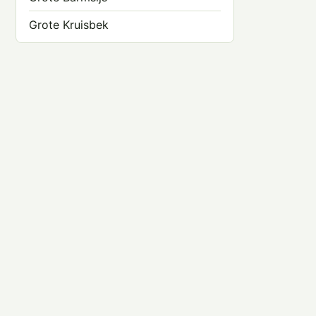
Grote Kruisbek
Haakbek
Keep
Kleine Barmsijs
Kneu
Kruisbek
Putter
Roodmus
Sijs
Vink
Witbandkruisbek