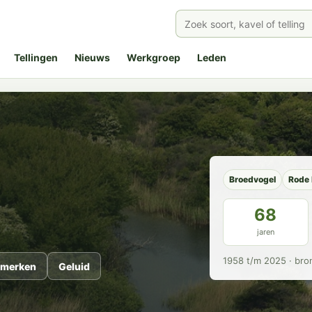
Tellingen
Nieuws
Werkgroep
Leden
Broedvogel
Rode 
68
jaren
1958 t/m 2025 · bro
merken
Geluid