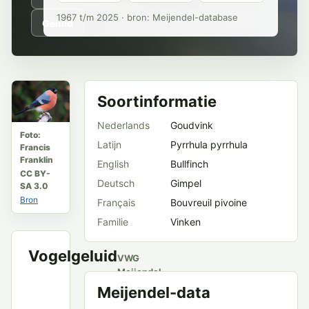
1967 t/m 2025 · bron: Meijendel-database
Geluid
Soortinformatie
Nederlands
Goudvink
Foto:
Latijn
Pyrrhula pyrrhula
Francis
Franklin
English
Bullfinch
CC BY-
Deutsch
Gimpel
SA 3.0
Bron
Français
Bouvreuil pivoine
Familie
Vinken
Vogelgeluid
VWG
Meijendel
en
Meijendel-data
openbare