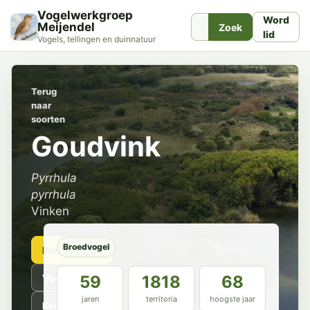
Vogelwerkgroep
Word
Meijendel
Zoek
lid
Vogels, tellingen en duinnatuur
Terug
naar
soorten
Goudvink
Pyrrhula
pyrrhula
Vinken
Broedvogel
Beschrijving
Voorkomen
59
1818
68
jaren
territoria
hoogste jaar
Kenmerken