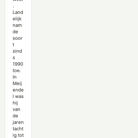
.
Land
elijk
nam
de
soor
t
sind
s
1990
toe.
In
Meij
ende
l was
hij
van
de
jaren
tacht
ig tot