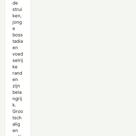
de
strui
ken,
jong
e
boss
tadia
en
voed
selrij
ke
rand
en
zijn
bela
ngrij
k.
Groo
tsch
alig
en