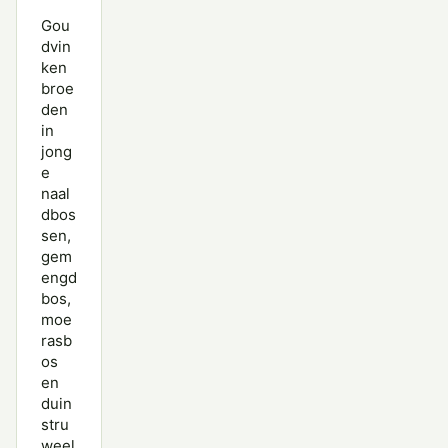
Gou
dvin
ken
broe
den
in
jong
e
naal
dbos
sen,
gem
engd
bos,
moe
rasb
os
en
duin
stru
weel