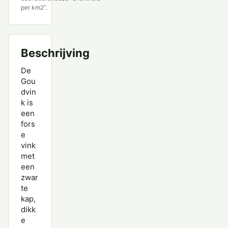
Witbandkruisbek
per km2”.
Witstuitbarmsijs
Beschrijving
De
Gou
dvin
k is
een
fors
e
vink
met
een
zwar
te
kap,
dikk
e