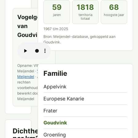
bronnen
59
1818
68
jaren
territoria
hoogste jaar
Vogelgeluid
totaal
van
1967 t/m 2025
Goudvink
Bron: Meijendel-database, gekoppeld aan
Goudvink.
Opname: VWG
Meijendel ·
VWG
Familie
Meijendel
· Alle
rechten
Appelvink
voorbehouden ·
bewerkt door VWG
Europese Kanarie
Meijendel
Frater
Goudvink
Dichtheid
Territoria
Groenling