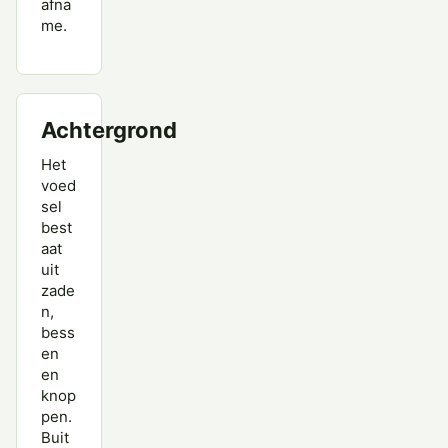
afna
me.
Achtergrond
Het
voed
sel
best
aat
uit
zade
n,
bess
en
en
knop
pen.
Buit