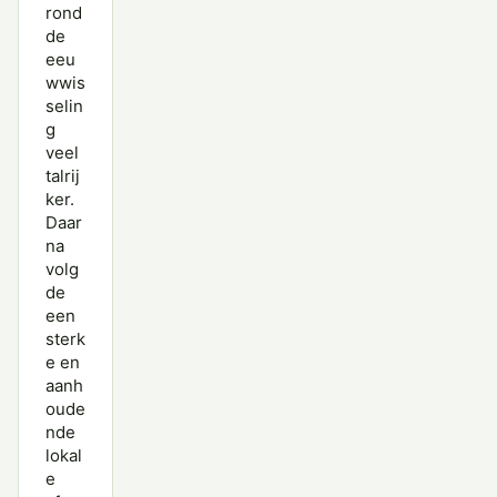
rond
de
eeu
wwis
selin
g
veel
talrij
ker.
Daar
na
volg
de
een
sterk
e en
aanh
oude
nde
lokal
e