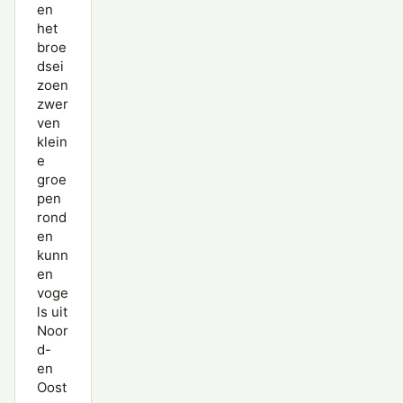
en
het
broe
dsei
zoen
zwer
ven
klein
e
groe
pen
rond
en
kunn
en
voge
ls uit
Noor
d-
en
Oost