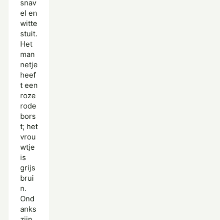
snav
el en
witte
stuit.
Het
man
netje
heef
t een
roze
rode
bors
t; het
vrou
wtje
is
grijs
brui
n.
Ond
anks
zijn