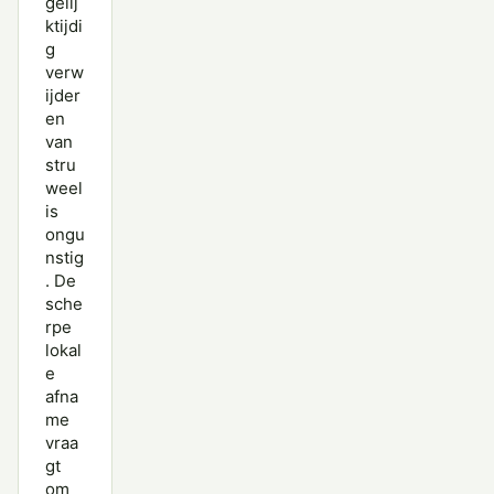
gelij
ktijdi
g
verw
ijder
en
van
stru
weel
is
ongu
nstig
. De
sche
rpe
lokal
e
afna
me
vraa
gt
om