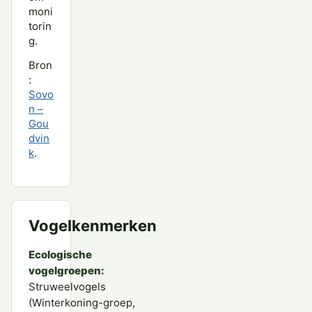
moni
torin
g.
Bron
:
Sovo
n –
Gou
dvin
k
.
Vogelkenmerken
Ecologische
vogelgroepen:
Struweelvogels
(Winterkoning-groep,