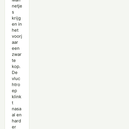
netje
s
krijg
en in
het
voorj
aar
een
zwar
te
kop.
De
vluc
htro
ep
klink
t
nasa
al en
hard
er