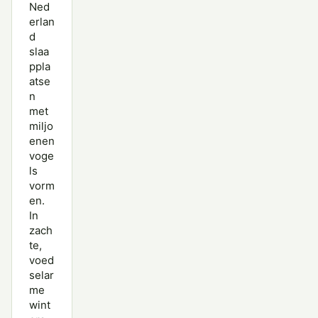
Ned
erlan
d
slaa
ppla
atse
n
met
miljo
enen
voge
ls
vorm
en.
In
zach
te,
voed
selar
me
wint