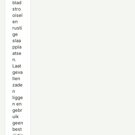
blad
stro
oisel
en
rusti
ge
slaa
ppla
atse
n.
Laat
geva
llen
zade
n
ligge
n en
gebr
uik
geen
best