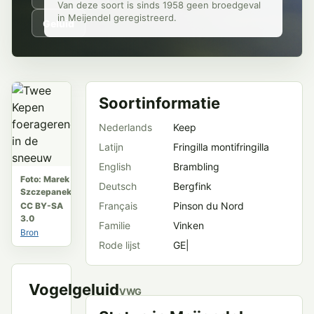
Van deze soort is sinds 1958 geen broedgeval
in Meijendel geregistreerd.
Geluid
Soortinformatie
Nederlands
Keep
Latijn
Fringilla montifringilla
English
Brambling
Foto: Marek
Deutsch
Bergfink
Szczepanek
Français
Pinson du Nord
CC BY-SA
3.0
Familie
Vinken
Bron
Rode lijst
GE|
Vogelgeluid
VWG
Meijendel