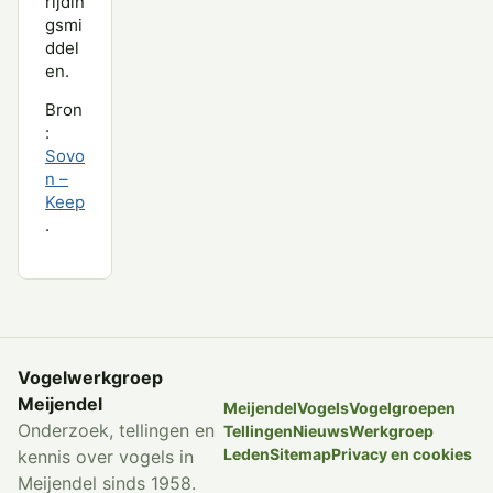
rijdin
gsmi
ddel
en.
Bron
:
Sovo
n –
Keep
.
Vogelwerkgroep
Meijendel
Meijendel
Vogels
Vogelgroepen
Onderzoek, tellingen en
Tellingen
Nieuws
Werkgroep
Leden
Sitemap
Privacy en cookies
kennis over vogels in
Meijendel sinds 1958.