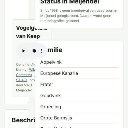
Status in Meijendel
en
openbare
Sinds 1958 is geen broedgeval van deze soort in
bronnen
Meijendel geregistreerd. Daarom wordt geen
territoriagrafiek getoond.
Vogelgeluid
van Keep
Familie
Appelvink
Opname: Alexander
Kurthy ·
Wikimedia
Europese Kanarie
Commons
·
CC BY-
SA 4.0
· bewerkt
Frater
door VWG
Meijendel
Goudvink
Groenling
Grote Barmsijs
Beschrijving