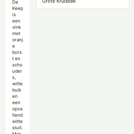
Grote Kruisbek
De
Keep
Haakbek
is
een
Keep
vink
met
Kleine Barmsijs
oranj
e
Kneu
bors
t en
Kruisbek
scho
Putter
uder
s,
Roodmus
witte
buik
Sijs
en
een
Vink
opva
llend
Witbandkruisbek
witte
stuit.
Witstuitbarmsijs
Man