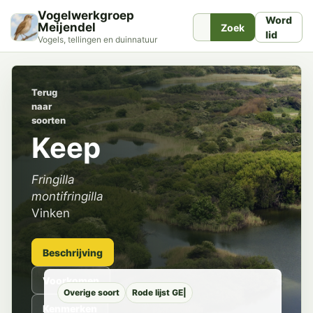
Vogelwerkgroep
Word
Meijendel
Zoek
lid
Vogels, tellingen en duinnatuur
Terug
naar
soorten
Keep
Fringilla
montifringilla
Vinken
Beschrijving
Voorkomen
Overige soort
Rode lijst GE|
Kenmerken