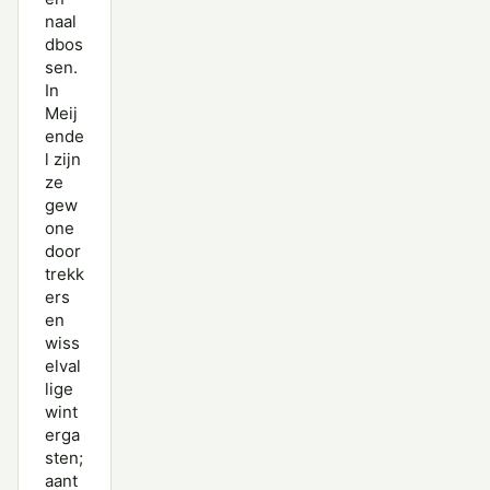
naal
dbos
sen.
In
Meij
ende
l zijn
ze
gew
one
door
trekk
ers
en
wiss
elval
lige
wint
erga
sten;
aant