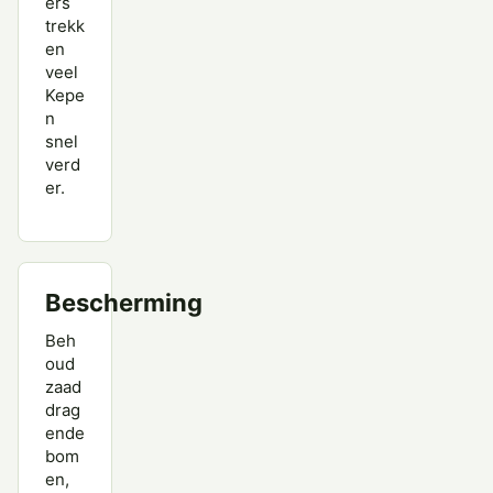
ers
trekk
en
veel
Kepe
n
snel
verd
er.
Bescherming
Beh
oud
zaad
drag
ende
bom
en,