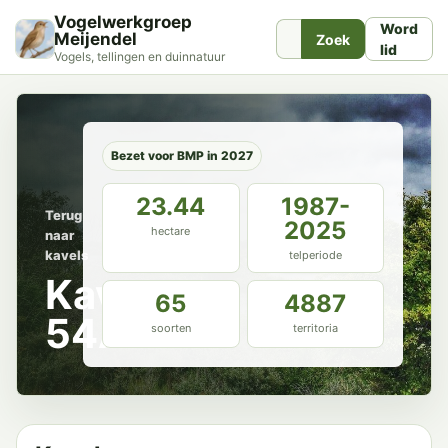
Vogelwerkgroep
Word
Meijendel
Zoek
lid
Vogels, tellingen en duinnatuur
Bezet voor BMP in 2027
23.44
1987-
Terug
2025
hectare
naar
kavels
telperiode
Kavel
65
4887
54A
soorten
territoria