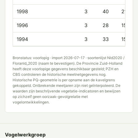
1998
3
40
21.3
1996
3
28
15.7
1994
3
33
15.7
Bronstatus: voorlopig · import 2026-07-17 · soortenlijst Nld2020 /
Floranld_2020 (naam te bevestigen). De Provincie Zuid-Holland
heeft deze voorlopige gegevens beschikbaar gesteld; PZH en
CBS controleren de historische meetnetgegevens nog.
Historische PQ-geometrie is per opname aan de kavelgrens
gekoppeld. Ontbrekende meetjaren zijn niet geïnterpoleerd. De
waarden zijn beschrijvende vegetatie-indicatoren en bewijzen
op zichzelf geen oorzaak-gevolgrelatie met
vogelontwikkelingen.
Vogelwerkgroep