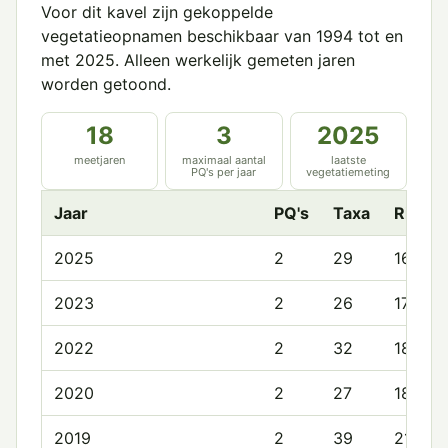
Voor dit kavel zijn gekoppelde
vegetatieopnamen beschikbaar van 1994 tot en
met 2025. Alleen werkelijk gemeten jaren
worden getoond.
18
3
2025
meetjaren
maximaal aantal
laatste
PQ's per jaar
vegetatiemeting
Jaar
PQ's
Taxa
Rijkd
2025
2
29
16.5
2023
2
26
17.0
2022
2
32
18.0
2020
2
27
18.5
2019
2
39
21.0