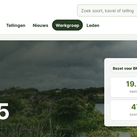
Tellingen
Nieuws
Werkgroep
Leden
Bezet voor B
19
hect
5
4
soor