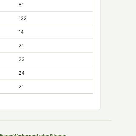
81
122
14
21
23
24
21
Nieuws
Werkgroep
Leden
Sitemap