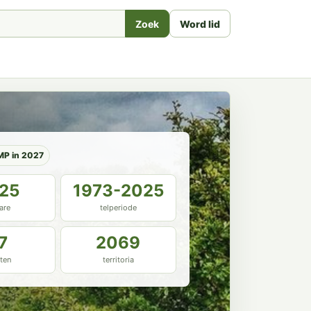
Zoek
Word lid
MP in 2027
.25
1973-2025
are
telperiode
7
2069
ten
territoria