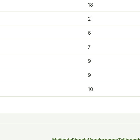
18
2
6
7
9
9
10
Meijendel
Vogels
Vogelgroepen
Tellingen