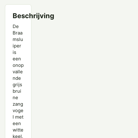
Beschrijving
De
Braa
mslu
iper
is
een
onop
valle
nde
grijs
brui
ne
zang
voge
l met
een
witte
keel.