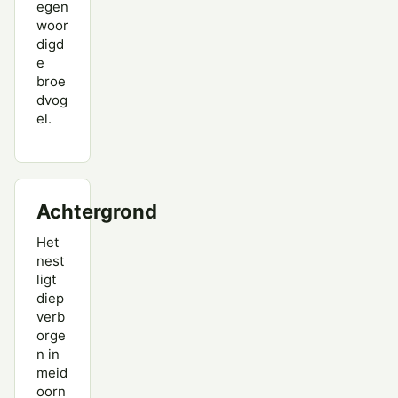
egen
woor
digd
e
broe
dvog
el.
Achtergrond
Het
nest
ligt
diep
verb
orge
n in
meid
oorn