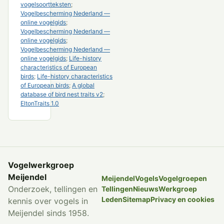
vogelsoortteksten
;
Vogelbescherming Nederland —
online vogelgids
;
Vogelbescherming Nederland —
online vogelgids
;
Vogelbescherming Nederland —
online vogelgids
;
Life-history
characteristics of European
birds
;
Life-history characteristics
of European birds
;
A global
database of bird nest traits v2
;
EltonTraits 1.0
Vogelwerkgroep
Meijendel
Meijendel
Vogels
Vogelgroepen
Onderzoek, tellingen en
Tellingen
Nieuws
Werkgroep
Leden
Sitemap
Privacy en cookies
kennis over vogels in
Meijendel sinds 1958.