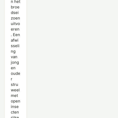
n het
broe
dsei
zoen
uitvo
eren
. Een
afwi
sseli
ng
van
jong
en
oude
r
stru
weel
met
open
inse
cten
rijke