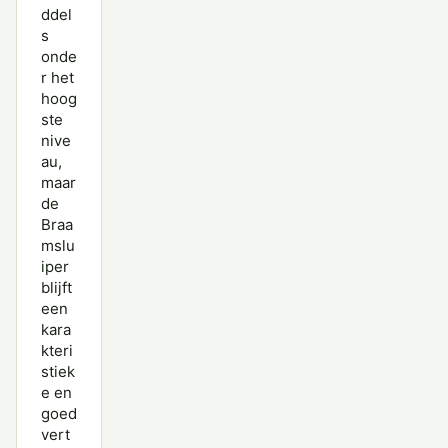
ddel
s
onde
r het
hoog
ste
nive
au,
maar
de
Braa
mslu
iper
blijft
een
kara
kteri
stiek
e en
goed
vert