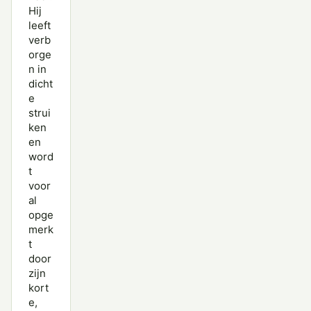
Hij
leeft
verb
orge
n in
dicht
e
strui
ken
en
word
t
voor
al
opge
merk
t
door
zijn
kort
e,