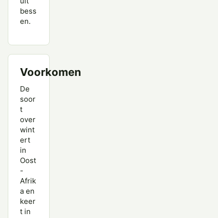
uit
bess
en.
Voorkomen
De
soor
t
over
wint
ert
in
Oost
-
Afrik
a en
keer
t in