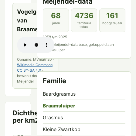
Meijendel-data
Vogelgeluid
68
4736
161
van
jaren
territoria
hoogste jaar
totaal
Braamsluiper
1958 t/m 2025
Bron: Meijendel-database, gekoppeld aan
Braamsluiper.
Opname: MVmath20 ·
Wikimedia Commons
·
CC BY-SA 4.0
·
bewerkt door VWG
Familie
Meijendel
Baardgrasmus
Braamsluiper
Dichtheid
Territoria
Grasmus
per km2
per km²
Kleine Zwartkop
10.0