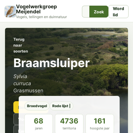
Vogelwerkgroep
Word
Meijendel
Zoek
lid
Vogels, tellingen en duinnatuur
Terug
naar
soorten
Braamsluiper
Sylvia
curruca
Grasmussen
Broedvogel
Rode lijst |
Beschrijving
Voorkomen
68
4736
161
jaren
territoria
hoogste jaar
Kenmerken