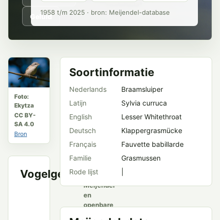
1958 t/m 2025 · bron: Meijendel-database
Geluid
Soortinformatie
Nederlands
Braamsluiper
Foto:
Latijn
Sylvia curruca
Ekytza
CC BY-
English
Lesser Whitethroat
SA 4.0
Deutsch
Klappergrasmücke
Bron
Français
Fauvette babillarde
Familie
Grasmussen
Vogelgeluid
Rode lijst
|
VWG
Meijendel
en
openbare
bronnen