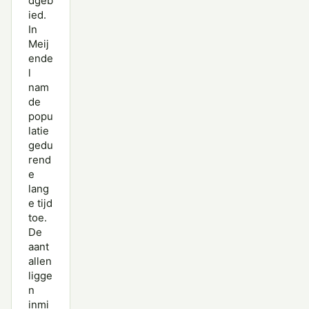
dgeb
ied.
In
Meij
ende
l
nam
de
popu
latie
gedu
rend
e
lang
e tijd
toe.
De
aant
allen
ligge
n
inmi