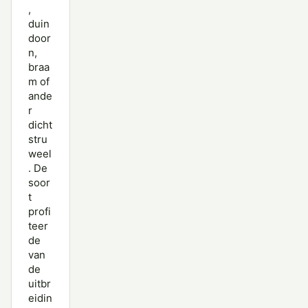
,
duin
door
n,
braa
m of
ande
r
dicht
stru
weel
. De
soor
t
profi
teer
de
van
de
uitbr
eidin