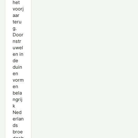
het
voorj
aar
teru
g.
Door
nstr
uwel
en in
de
duin
en
vorm
en
bela
ngrij
k
Ned
erlan
ds
broe