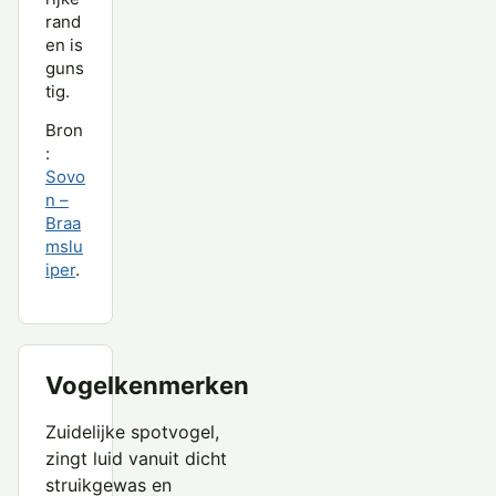
rand
en is
guns
tig.
Bron
:
Sovo
n –
Braa
mslu
iper
.
Vogelkenmerken
Zuidelijke spotvogel,
zingt luid vanuit dicht
struikgewas en