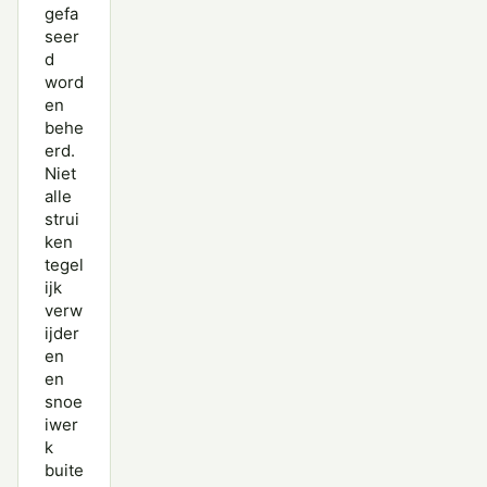
gefa
seer
d
word
en
behe
erd.
Niet
alle
strui
ken
tegel
ijk
verw
ijder
en
en
snoe
iwer
k
buite