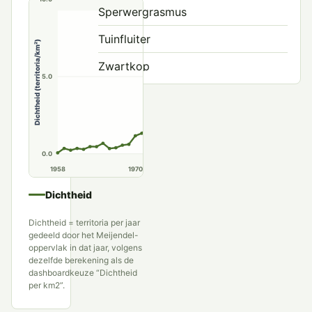
Sperwergrasmus
Tuinfluiter
Dichtheid (territoria/km²)
Zwartkop
5.0
0.0
1958
1970
1980
1990
Dichtheid
Dichtheid = territoria per jaar
gedeeld door het Meijendel-
oppervlak in dat jaar, volgens
dezelfde berekening als de
dashboardkeuze “Dichtheid
per km2”.