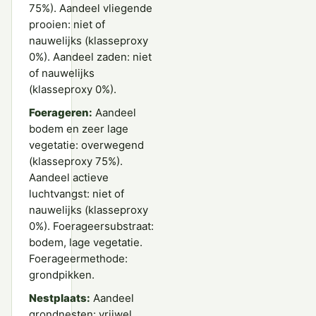
75%). Aandeel vliegende
prooien: niet of
nauwelijks (klasseproxy
0%). Aandeel zaden: niet
of nauwelijks
(klasseproxy 0%).
Foerageren:
Aandeel
bodem en zeer lage
vegetatie: overwegend
(klasseproxy 75%).
Aandeel actieve
luchtvangst: niet of
nauwelijks (klasseproxy
0%). Foerageersubstraat:
bodem, lage vegetatie.
Foerageermethode:
grondpikken.
Nestplaats:
Aandeel
grondnesten: vrijwel