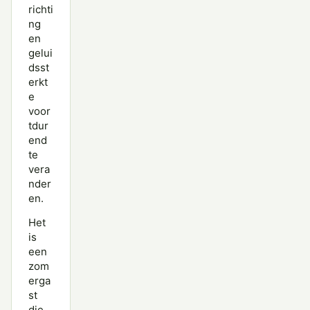
richti
ng
en
gelui
dsst
erkt
e
voor
tdur
end
te
vera
nder
en.
Het
is
een
zom
erga
st
die