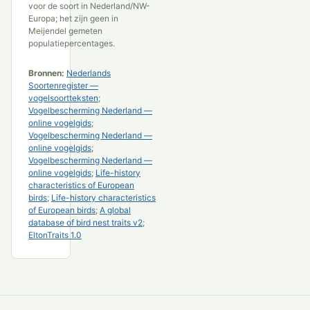
voor de soort in Nederland/NW-
Europa; het zijn geen in
Meijendel gemeten
populatiepercentages.
Bronnen:
Nederlands
Soortenregister —
vogelsoortteksten
;
Vogelbescherming Nederland —
online vogelgids
;
Vogelbescherming Nederland —
online vogelgids
;
Vogelbescherming Nederland —
online vogelgids
;
Life-history
characteristics of European
birds
;
Life-history characteristics
of European birds
;
A global
database of bird nest traits v2
;
EltonTraits 1.0