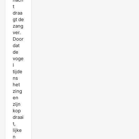
t
draa
gt de
zang
ver.
Door
dat
de
voge
l
tijde
ns
het
zing
en
zijn
kop
draai
t,
lijke
n