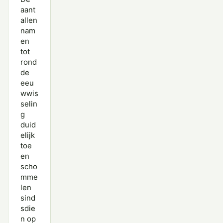
aant
allen
nam
en
tot
rond
de
eeu
wwis
selin
g
duid
elijk
toe
en
scho
mme
len
sind
sdie
n op