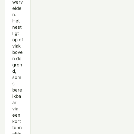
werv
elde
n.
Het
nest
ligt
op of
vlak
bove
n de
gron
d,
som
s
bere
ikba
ar
via
een
kort
tunn
eltje