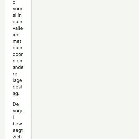
d
voor
al in
duin
valle
ien
met
duin
door
n en
ande
re
lage
opsl
ag.
De
voge
l
bew
eegt
zich