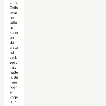
zien.
Zelfs
erva
ren
telle
rs
kunn
en
de
afsta
nd
verk
eerd
insc
hatte
n. Bij
mee
rder
e
voge
ls in