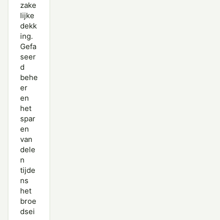
zake
lijke
dekk
ing.
Gefa
seer
d
behe
er
en
het
spar
en
van
dele
n
tijde
ns
het
broe
dsei