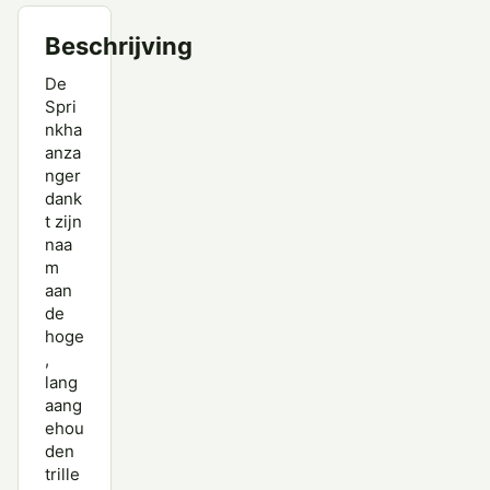
Beschrijving
De
Spri
nkha
anza
nger
dank
t zijn
naa
m
aan
de
hoge
,
lang
aang
ehou
den
trille