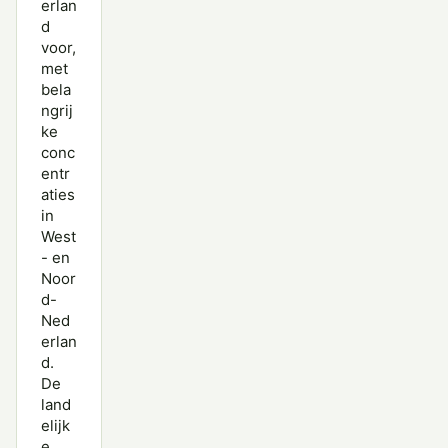
erlan
d
voor,
met
bela
ngrij
ke
conc
entr
aties
in
West
- en
Noor
d-
Ned
erlan
d.
De
land
elijk
e