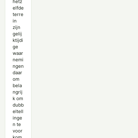
hetz
elfde
terre
in
zijn
gelij
ktijdi
ge
waar
nemi
ngen
daar
om
bela
ngrij
k om
dubb
eltell
inge
n te
voor
kom