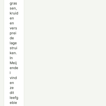
gras
sen,
kruid
en
en
vers
prei
de
lage
strui
ken.
In
Meij
ende
l
vind
en
ze
dit
leefg
ebie