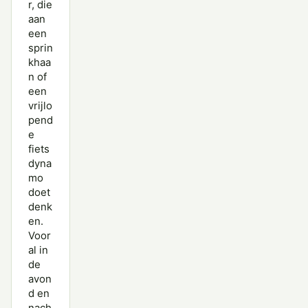
r, die
aan
een
sprin
khaa
n of
een
vrijlo
pend
e
fiets
dyna
mo
doet
denk
en.
Voor
al in
de
avon
d en
nach