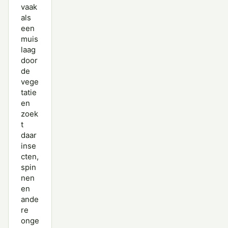
vaak
als
een
muis
laag
door
de
vege
tatie
en
zoek
t
daar
inse
cten,
spin
nen
en
ande
re
onge