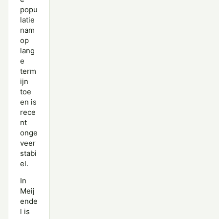
popu
latie
nam
op
lang
e
term
ijn
toe
en is
rece
nt
onge
veer
stabi
el.
In
Meij
ende
l is