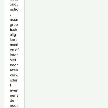
ongu
nstig
,
maar
groo
tsch
alig
kort
maai
en of
inten
sief
begr
azen
verw
ijder
t
even
eens
de
nood