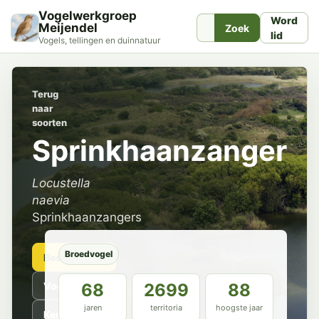
Vogelwerkgroep
Word
Meijendel
Zoek
lid
Vogels, tellingen en duinnatuur
Terug
naar
soorten
Sprinkhaanzanger
Locustella
naevia
Sprinkhaanzangers
Broedvogel
Beschrijving
Voorkomen
68
2699
88
jaren
territoria
hoogste jaar
Kenmerken