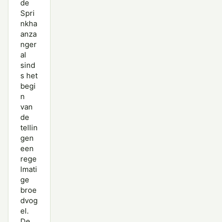
de
Spri
nkha
anza
nger
al
sind
s het
begi
n
van
de
tellin
gen
een
rege
lmati
ge
broe
dvog
el.
De