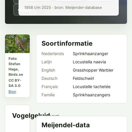
1958 t/m 2025 · bron: Meijendel-database
Geluid
Soortinformatie
Nederlands
Sprinkhaanzanger
Foto:
Latijn
Locustella naevia
Stefan
Hage,
English
Grasshopper Warbler
Birds.se
Deutsch
Feldschwirl
CC BY-
SA 3.0
Français
Locustelle tachetée
Bron
Familie
Sprinkhaanzangers
Vogelgeluid
VWG
Meijendel
Meijendel-data
en