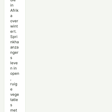
in
Afrik
a
over
wint
ert.
Spri
nkha
anza
nger
s
leve
n in
open
,
ruig
e
vege
tatie
s
met