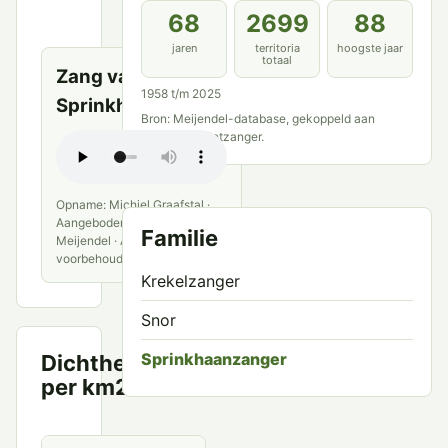
openbare
68
2699
88
bronnen
jaren
territoria
hoogste jaar
totaal
Zang van
1958 t/m 2025
Sprinkhaanzanger
Bron: Meijendel-database, gekoppeld aan
Sprinkhaanrietzanger.
Opname: Michiel Graafstal ·
Aangeboden aan VWG
Familie
Meijendel · Alle rechten
voorbehouden
Krekelzanger
Snor
Sprinkhaanzanger
Dichtheid
Territoria
per km2
per km²
6.0