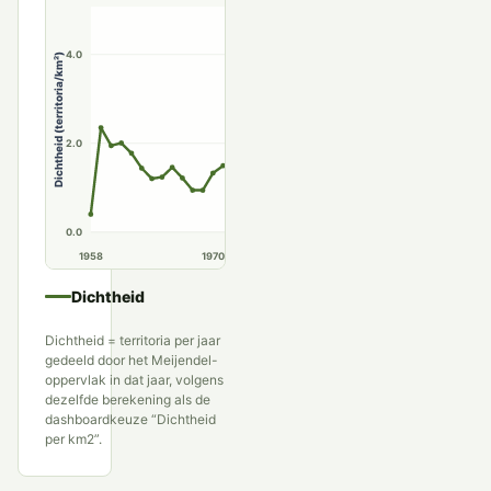
4.0
Dichtheid (territoria/km²)
2.0
0.0
1958
1970
1980
1990
Dichtheid
Dichtheid = territoria per jaar
gedeeld door het Meijendel-
oppervlak in dat jaar, volgens
dezelfde berekening als de
dashboardkeuze “Dichtheid
per km2”.