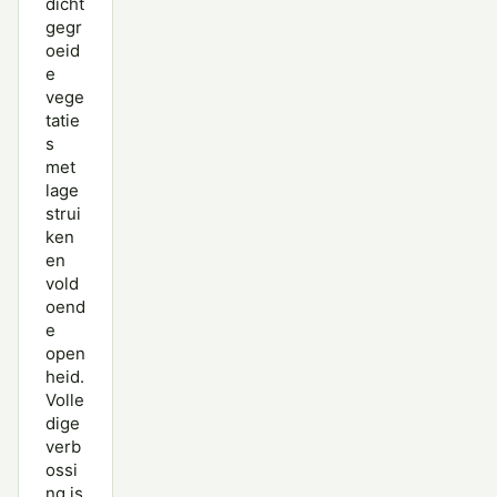
dicht
gegr
oeid
e
vege
tatie
s
met
lage
strui
ken
en
vold
oend
e
open
heid.
Volle
dige
verb
ossi
ng is