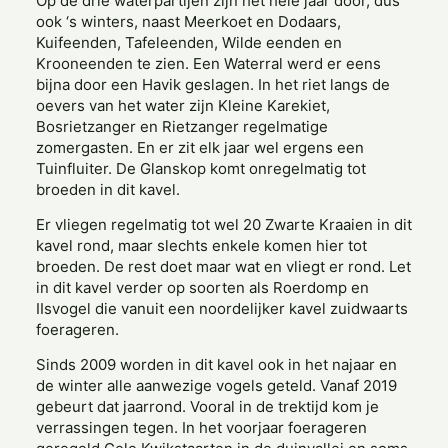
Op de drie waterpartijen zijn het hele jaar door, dus
ook ‘s winters, naast Meerkoet en Dodaars,
Kuifeenden, Tafeleenden, Wilde eenden en
Krooneenden te zien. Een Waterral werd er eens
bijna door een Havik geslagen. In het riet langs de
oevers van het water zijn Kleine Karekiet,
Bosrietzanger en Rietzanger regelmatige
zomergasten. En er zit elk jaar wel ergens een
Tuinfluiter. De Glanskop komt onregelmatig tot
broeden in dit kavel.
Er vliegen regelmatig tot wel 20 Zwarte Kraaien in dit
kavel rond, maar slechts enkele komen hier tot
broeden. De rest doet maar wat en vliegt er rond. Let
in dit kavel verder op soorten als Roerdomp en
IIsvogel die vanuit een noordelijker kavel zuidwaarts
foerageren.
Sinds 2009 worden in dit kavel ook in het najaar en
de winter alle aanwezige vogels geteld. Vanaf 2019
gebeurt dat jaarrond. Vooral in de trektijd kom je
verrassingen tegen. In het voorjaar foerageren