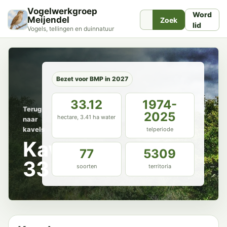
Vogelwerkgroep
Word
Meijendel
Zoek
lid
Vogels, tellingen en duinnatuur
Bezet voor BMP in 2027
33.12
1974-
Terug
2025
hectare, 3.41 ha water
naar
kavels
telperiode
Kavel
77
5309
33
soorten
territoria