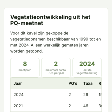
Vegetatieontwikkeling uit het
PQ-meetnet
Voor dit kavel zijn gekoppelde
vegetatieopnamen beschikbaar van 1999 tot en
met 2024. Alleen werkelijk gemeten jaren
worden getoond.
8
2
2024
meetjaren
maximaal aantal
laatste
PQ's per jaar
vegetatiemeting
Jaar
PQ's
Taxa
Rijkd
2024
2
29
19.5
2021
2
46
30.0