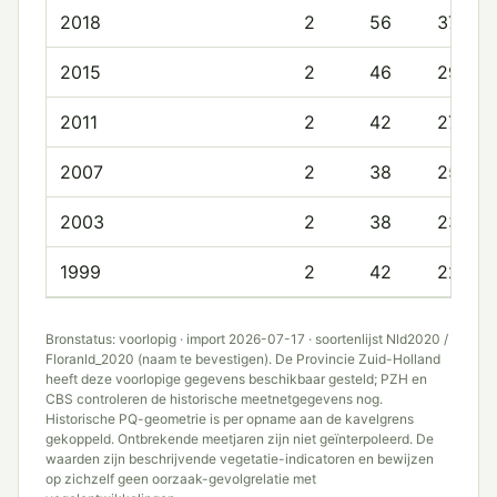
2018
2
56
37.0
2015
2
46
29.0
2011
2
42
27.5
2007
2
38
25.5
2003
2
38
23.0
1999
2
42
22.5
Bronstatus: voorlopig · import 2026-07-17 · soortenlijst Nld2020 /
Floranld_2020 (naam te bevestigen). De Provincie Zuid-Holland
heeft deze voorlopige gegevens beschikbaar gesteld; PZH en
CBS controleren de historische meetnetgegevens nog.
Historische PQ-geometrie is per opname aan de kavelgrens
gekoppeld. Ontbrekende meetjaren zijn niet geïnterpoleerd. De
waarden zijn beschrijvende vegetatie-indicatoren en bewijzen
op zichzelf geen oorzaak-gevolgrelatie met