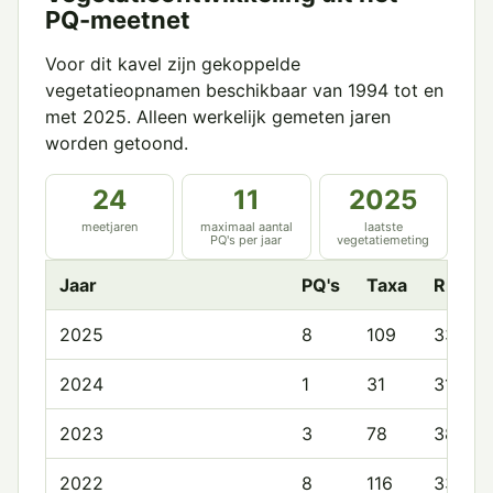
PQ-meetnet
Voor dit kavel zijn gekoppelde
vegetatieopnamen beschikbaar van 1994 tot en
met 2025. Alleen werkelijk gemeten jaren
worden getoond.
24
11
2025
meetjaren
maximaal aantal
laatste
PQ's per jaar
vegetatiemeting
Jaar
PQ's
Taxa
Rijkd
2025
8
109
33.8
2024
1
31
31.0
2023
3
78
38.3
2022
8
116
33.5