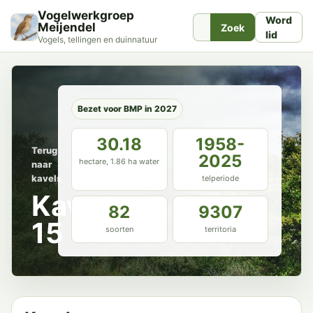
Vogelwerkgroep
Word
Meijendel
Zoek
lid
Vogels, tellingen en duinnatuur
Bezet voor BMP in 2027
30.18
1958-
Terug
2025
hectare, 1.86 ha water
naar
kavels
telperiode
Kavel
82
9307
15
soorten
territoria