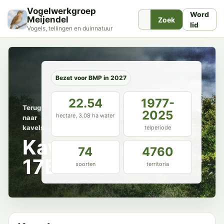
Vogelwerkgroep
Word
Meijendel
Zoek
lid
Vogels, tellingen en duinnatuur
Bezet voor BMP in 2027
22.54
1977-
Terug
2025
hectare, 3.08 ha water
naar
kavels
telperiode
Kavel
74
4760
17B
soorten
territoria