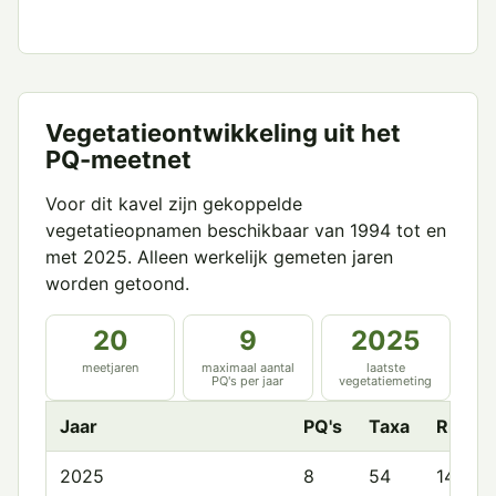
Vegetatieontwikkeling uit het
PQ-meetnet
Voor dit kavel zijn gekoppelde
vegetatieopnamen beschikbaar van 1994 tot en
met 2025. Alleen werkelijk gemeten jaren
worden getoond.
20
9
2025
meetjaren
maximaal aantal
laatste
PQ's per jaar
vegetatiemeting
Jaar
PQ's
Taxa
Rijkd
2025
8
54
14.6