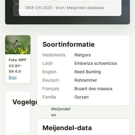
1958 t/m 2025 · bron: Meijendel-database
Geluid
Soortinformatie
Nederlands
Rietgors
Foto: MPF
Latijn
Emberiza schoeniclus
CC BY-
SA 4.0
English
Reed Bunting
Bron
Deutsch
Rohrammer
Français
Bruant des roseaux
Familie
Gorzen
Vogelgeluid
VWG
Meijendel
en
openbare
Meijendel-data
bronnen