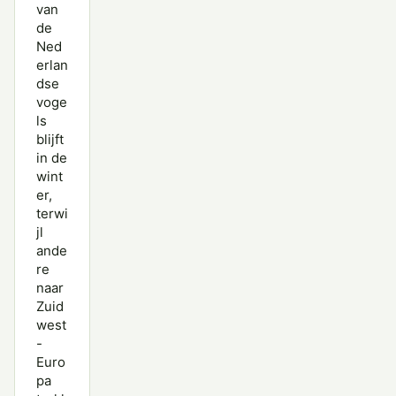
van
de
Ned
erlan
dse
voge
ls
blijft
in de
wint
er,
terwi
jl
ande
re
naar
Zuid
west
-
Euro
pa