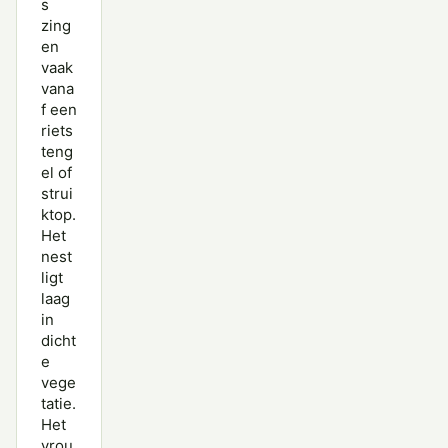
s
zing
en
vaak
vana
f een
riets
teng
el of
strui
ktop.
Het
nest
ligt
laag
in
dicht
e
vege
tatie.
Het
vrou