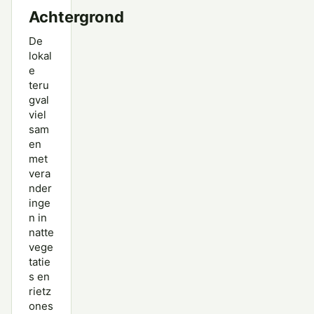
Achtergrond
De
lokal
e
teru
gval
viel
sam
en
met
vera
nder
inge
n in
natte
vege
tatie
s en
rietz
ones