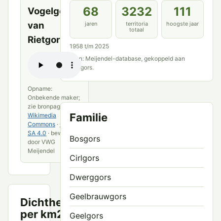
68
3232
111
Vogelgeluid
van
jaren
territoria
hoogste jaar
totaal
Rietgors
1958 t/m 2025
Bron: Meijendel-database, gekoppeld aan
Rietgors.
Opname:
Onbekende maker;
zie bronpagina ·
Familie
Wikimedia
Commons
·
CC BY-
SA 4.0
· bewerkt
Bosgors
door VWG
Meijendel
Cirlgors
Dwerggors
Geelbrauwgors
Dichtheid
Territoria
per km2
per km²
Geelgors
8.0