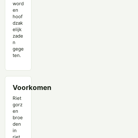
word
en
hoof
dzak
elijk
zade
n
gege
ten.
Voorkomen
Riet
gorz
en
broe
den
in
riet