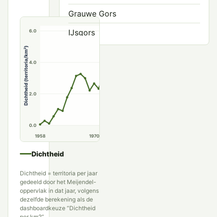
Grauwe Gors
IJsgors
6.0
Dichtheid (territoria/km²)
Ortolaan
4.0
Rietgors
Sneeuwgors
2.0
Wilgengors
Witkopgors
0.0
1958
1970
1980
1990
Zwartkopgors
Dichtheid
Dichtheid = territoria per jaar
gedeeld door het Meijendel-
oppervlak in dat jaar, volgens
dezelfde berekening als de
dashboardkeuze “Dichtheid
per km2”.