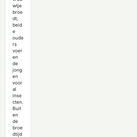
wtje
broe
dt;
beid
e
oude
rs
voer
en
de
jong
en
voor
al
inse
cten.
Buit
en
de
broe
dtijd