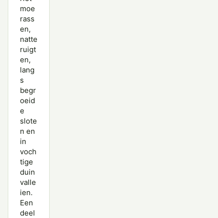
moe
rass
en,
natte
ruigt
en,
lang
s
begr
oeid
e
slote
n en
in
voch
tige
duin
valle
ien.
Een
deel