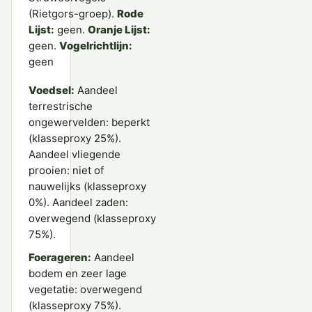
(Rietgors-groep).
Rode
Lijst:
geen.
Oranje Lijst:
geen.
Vogelrichtlijn:
geen
Voedsel:
Aandeel
terrestrische
ongewervelden: beperkt
(klasseproxy 25%).
Aandeel vliegende
prooien: niet of
nauwelijks (klasseproxy
0%). Aandeel zaden:
overwegend (klasseproxy
75%).
Foerageren:
Aandeel
bodem en zeer lage
vegetatie: overwegend
(klasseproxy 75%).