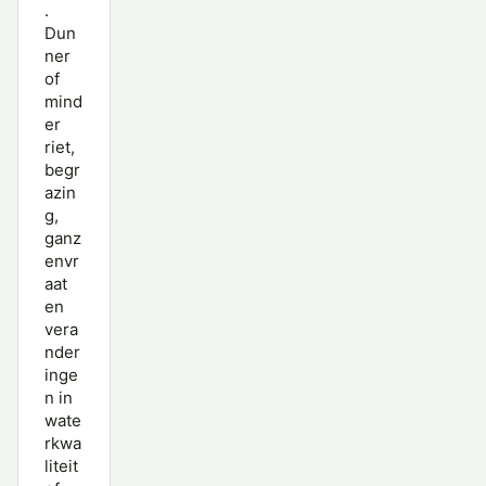
.
Dun
ner
of
mind
er
riet,
begr
azin
g,
ganz
envr
aat
en
vera
nder
inge
n in
wate
rkwa
liteit