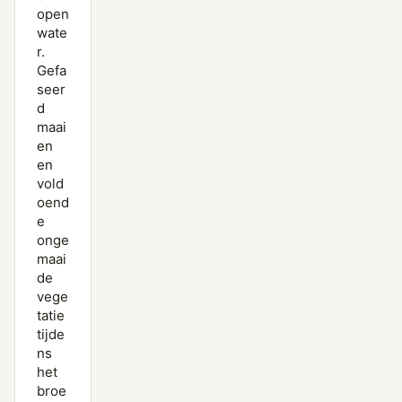
open
wate
r.
Gefa
seer
d
maai
en
en
vold
oend
e
onge
maai
de
vege
tatie
tijde
ns
het
broe