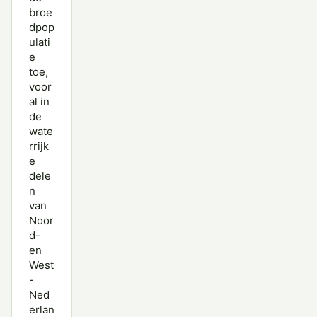
broe
dpop
ulati
e
toe,
voor
al in
de
wate
rrijk
e
dele
n
van
Noor
d-
en
West
-
Ned
erlan