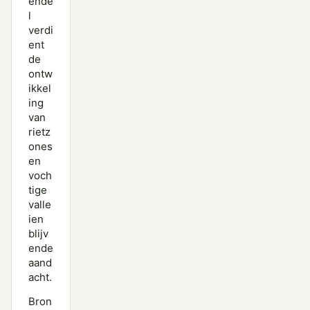
ende
l
verdi
ent
de
ontw
ikkel
ing
van
rietz
ones
en
voch
tige
valle
ien
blijv
ende
aand
acht.
Bron