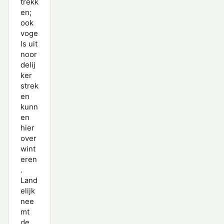
trekk
en;
ook
voge
ls uit
noor
delij
ker
strek
en
kunn
en
hier
over
wint
eren
.
Land
elijk
nee
mt
de