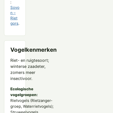
:
Sovo
n –
Riet
gors
.
Vogelkenmerken
Riet- en ruigtesoort;
winterse zaadeter,
zomers meer
insectivoor.
Ecologische
vogelgroepen:
Rietvogels (Rietzanger-
groep, Waterrietvogels);
Struweelvogels