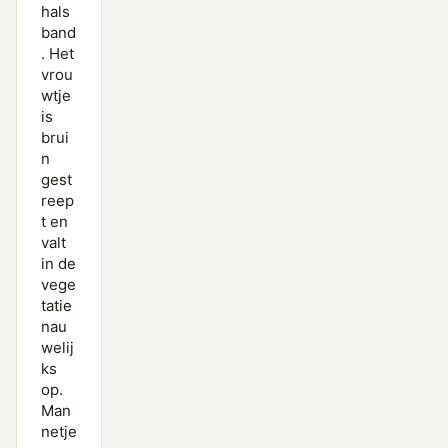
hals
band
. Het
vrou
wtje
is
brui
n
gest
reep
t en
valt
in de
vege
tatie
nau
welij
ks
op.
Man
netje