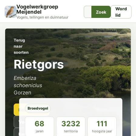
Vogelwerkgroep
Word
Meijendel
Zoek
lid
Vogels, tellingen en duinnatuur
Terug
naar
soorten
Rietgors
Emberiza
schoeniclus
Gorzen
Broedvogel
Beschrijving
Voorkomen
68
3232
111
jaren
territoria
hoogste jaar
Kenmerken