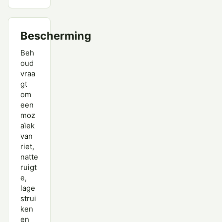
Bescherming
Beh
oud
vraa
gt
om
een
moz
aïek
van
riet,
natte
ruigt
e,
lage
strui
ken
en