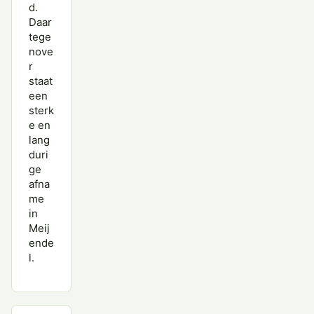
d.
Daar
tege
nove
r
staat
een
sterk
e en
lang
duri
ge
afna
me
in
Meij
ende
l.