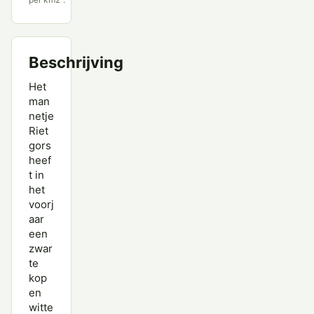
Beschrijving
Het
man
netje
Riet
gors
heef
t in
het
voorj
aar
een
zwar
te
kop
en
witte