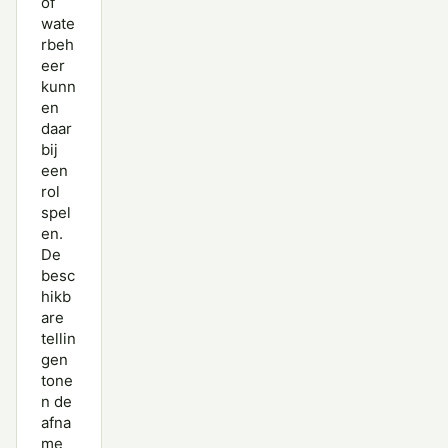
of
wate
rbeh
eer
kunn
en
daar
bij
een
rol
spel
en.
De
besc
hikb
are
tellin
gen
tone
n de
afna
me