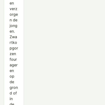
en
verz
orge
n de
jong
en.
Zwa
rtko
pgor
zen
four
ager
en
op
de
gron
d of
in
de