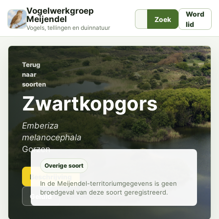
Vogelwerkgroep
Word
Meijendel
Zoek
lid
Vogels, tellingen en duinnatuur
Terug
naar
soorten
Zwartkopgors
Emberiza
melanocephala
Gorzen
Overige soort
Beschrijving
In de Meijendel-territoriumgegevens is geen
broedgeval van deze soort geregistreerd.
Geluid