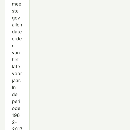
mee
ste
gev
allen
date
erde
n
van
het
late
voor
jaar.
In
de
peri
ode
196
2-
2017