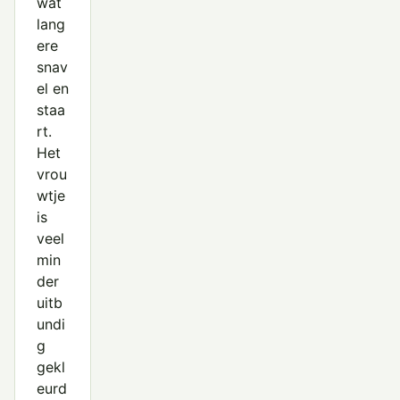
wat
lang
ere
snav
el en
staa
rt.
Het
vrou
wtje
is
veel
min
der
uitb
undi
g
gekl
eurd