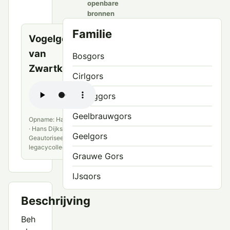
openbare
bronnen
Familie
Vogelgeluid
van
Bosgors
Zwartkopgors
Cirlgors
Dwerggors
Geelbrauwgors
Opname: Hans Dijkstra
· Hans Dijkstra ·
Geelgors
Geautoriseerde
legacycollectie
Grauwe Gors
IJsgors
Ortolaan
Beschrijving
Rietgors
Beh