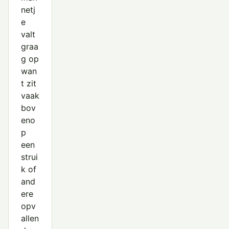
netj
e
valt
graa
g op
wan
t zit
vaak
bov
eno
p
een
strui
k of
and
ere
opv
allen