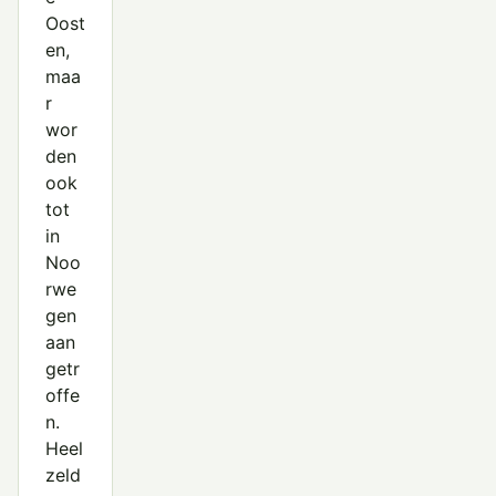
Oost
en,
maa
r
wor
den
ook
tot
in
Noo
rwe
gen
aan
getr
offe
n.
Heel
zeld