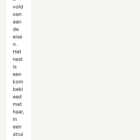
vold
oen
aan
de
eise
n.
Het
nest
is
een
kom
bekl
eed
met
haar,
in
een
strui