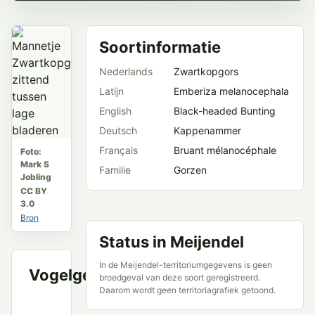
Soortinformatie
Nederlands
Zwartkopgors
Latijn
Emberiza melanocephala
English
Black-headed Bunting
Deutsch
Kappenammer
Français
Bruant mélanocéphale
Foto:
Mark S
Familie
Gorzen
Jobling
CC BY
3.0
Bron
Status in Meijendel
In de Meijendel-territoriumgegevens is geen
Vogelgeluid
VWG
broedgeval van deze soort geregistreerd.
Daarom wordt geen territoriagrafiek getoond.
Meijendel
en