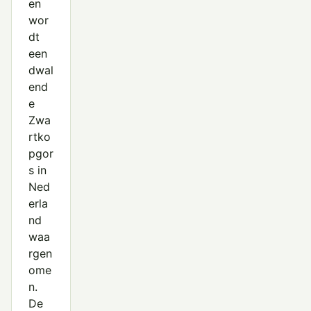
en
wor
dt
een
dwal
end
e
Zwa
rtko
pgor
s in
Ned
erla
nd
waa
rgen
ome
n.
De