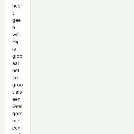
heef
t
gee
n
wit.
Hij
is
glob
aal
net
zo
groo
t als
een
Geel
gors
met
een