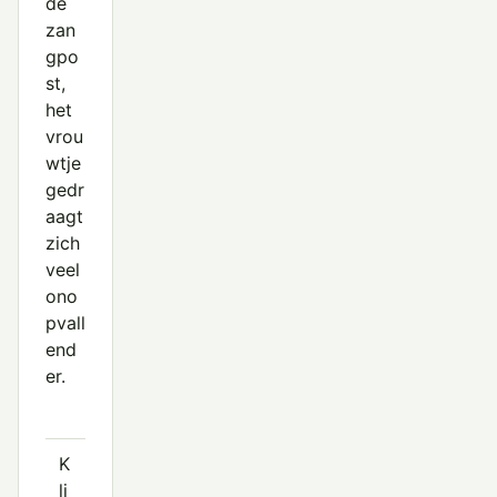
de
zan
gpo
st,
het
vrou
wtje
gedr
aagt
zich
veel
ono
pvall
end
er.
K
li