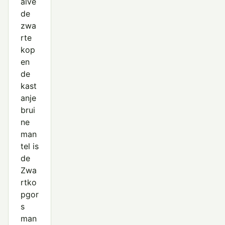
alve
Sneeuwgors
de
zwa
Wilgengors
rte
Witkopgors
kop
en
Zwartkopgors
de
kast
anje
brui
ne
man
tel is
de
Zwa
rtko
pgor
s
man