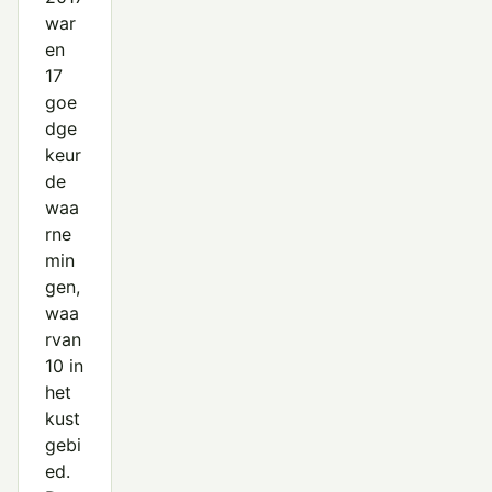
war
en
17
goe
dge
keur
de
waa
rne
min
gen,
waa
rvan
10 in
het
kust
gebi
ed.