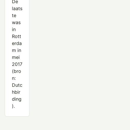
De
laats
te
was
in
Rott
erda
m in
mei
2017
(bro
n:
Dutc
hbir
ding
).