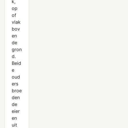
k,
op
of
vlak
bov
en
de
gron
d.
Beid
e
oud
ers
broe
den
de
eier
en
uit