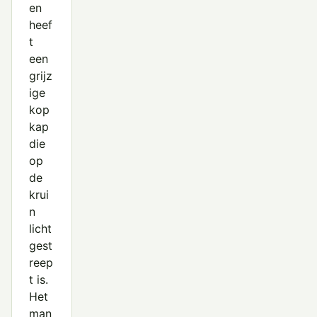
en
heef
t
een
grijz
ige
kop
kap
die
op
de
krui
n
licht
gest
reep
t is.
Het
man