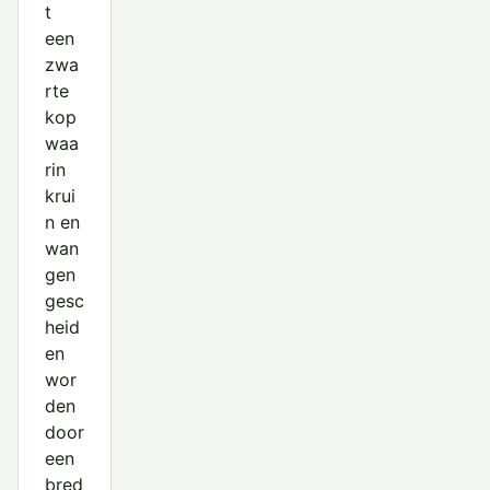
Rietgors
t
een
Sneeuwgors
zwa
Wilgengors
rte
kop
Witkopgors
waa
rin
Zwartkopgors
krui
n en
wan
gen
gesc
heid
en
wor
den
door
een
bred