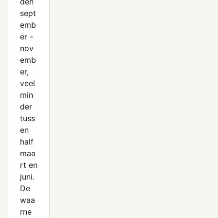
den
sept
emb
er -
nov
emb
er,
veel
min
der
tuss
en
half
maa
rt en
juni.
De
waa
rne