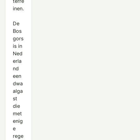
terre
inen.
De
Bos
gors
is in
Ned
erla
nd
een
dwa
alga
st
die
met
enig
e
rege