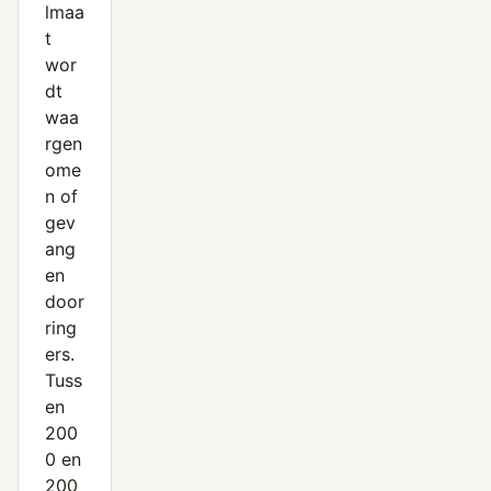
lmaa
t
wor
dt
waa
rgen
ome
n of
gev
ang
en
door
ring
ers.
Tuss
en
200
0 en
200