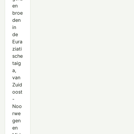
en
broe
den
in
de
Eura
ziati
sche
taig
a,
van
Zuid
oost
-
Noo
rwe
gen
en