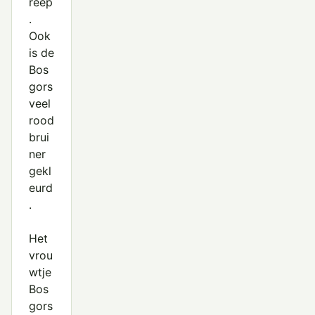
reep
.
Ook
is de
Bos
gors
veel
rood
brui
ner
gekl
eurd
.
Het
vrou
wtje
Bos
gors