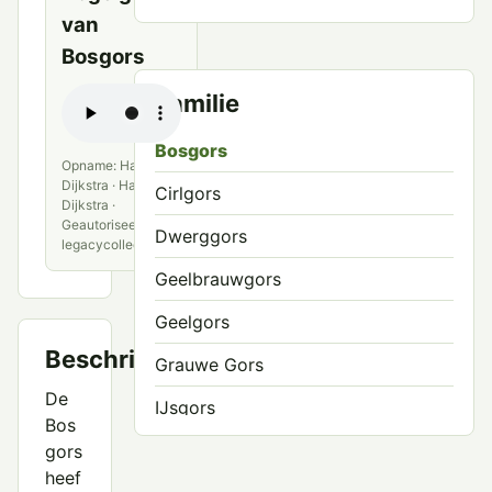
van
Bosgors
Familie
Bosgors
Opname: Hans
Dijkstra · Hans
Cirlgors
Dijkstra ·
Geautoriseerde
Dwerggors
legacycollectie
Geelbrauwgors
Geelgors
Beschrijving
Grauwe Gors
De
IJsgors
Bos
Ortolaan
gors
heef