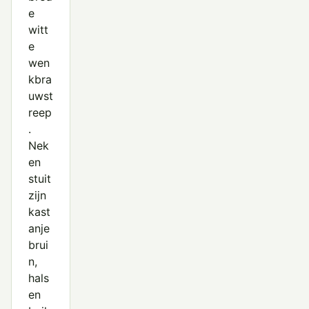
e
witt
e
wen
kbra
uwst
reep
.
Nek
en
stuit
zijn
kast
anje
brui
n,
hals
en