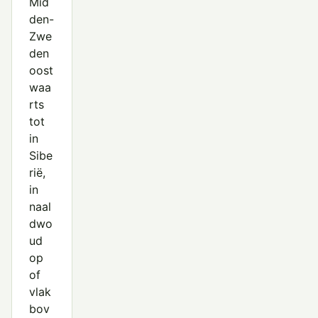
Mid
den-
Zwe
den
oost
waa
rts
tot
in
Sibe
rië,
in
naal
dwo
ud
op
of
vlak
bov