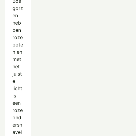
Bos
gorz
en
heb
ben
roze
pote
n en
met
het
juist
e
licht
is
een
roze
ond
ersn
avel