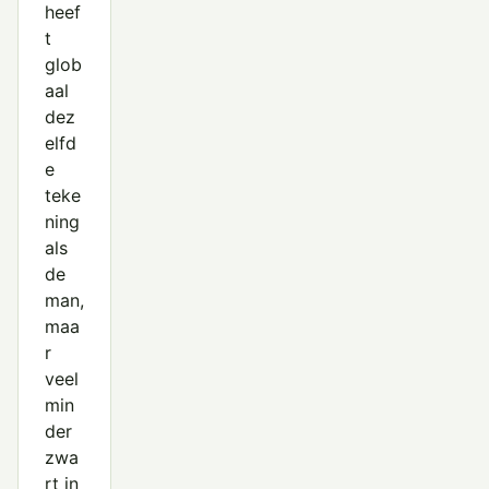
heef
t
glob
aal
dez
elfd
e
teke
ning
als
de
man,
maa
r
veel
min
der
zwa
rt in