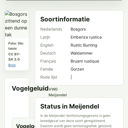
Soortinformatie
Nederlands
Bosgors
Latijn
Emberiza rustica
Foto: Gin
English
Rustic Bunting
tonic
Deutsch
Waldammer
CC BY-
SA 3.0
Français
Bruant rustique
Bron
Familie
Gorzen
Rode lijst
|
Vogelgeluid
VWG
Meijendel
en
Status in Meijendel
openbare
bronnen
In de Meijendel-territoriumgegevens is geen
broedgeval van deze soort geregistreerd.
Vogelgeluid
Daarom wordt geen territoriagrafiek getoond.