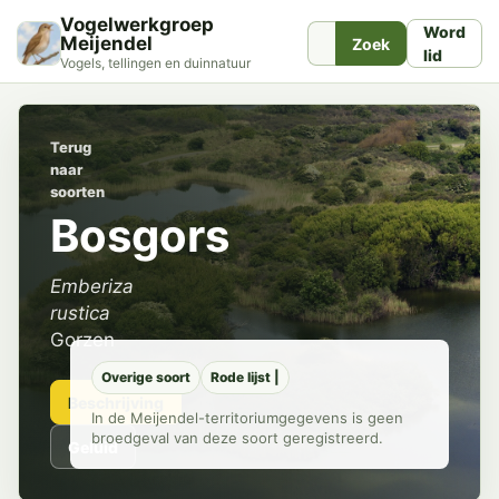
Vogelwerkgroep
Word
Meijendel
Zoek
lid
Vogels, tellingen en duinnatuur
Terug
naar
soorten
Bosgors
Emberiza
rustica
Gorzen
Overige soort
Rode lijst |
Beschrijving
In de Meijendel-territoriumgegevens is geen
broedgeval van deze soort geregistreerd.
Geluid