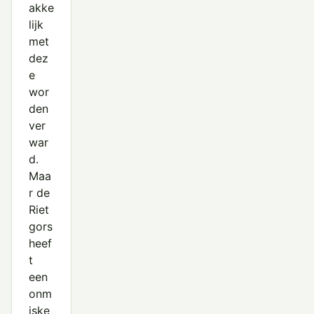
akke
lijk
met
dez
e
wor
den
ver
war
d.
Maa
r de
Riet
gors
heef
t
een
onm
iske