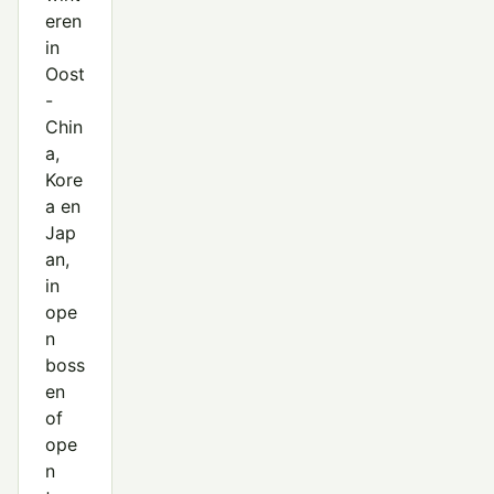
eren
in
Oost
-
Chin
a,
Kore
a en
Jap
an,
in
ope
n
boss
en
of
ope
n