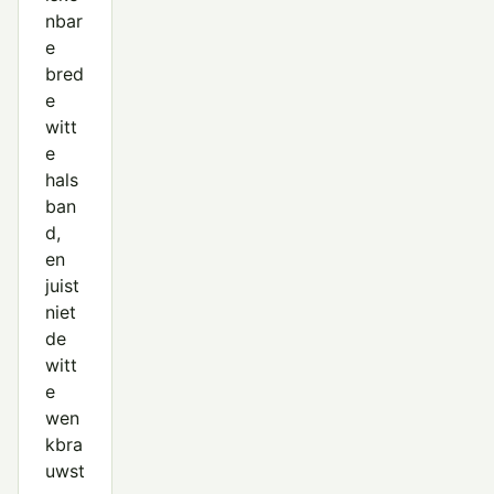
nbar
e
bred
e
witt
e
hals
ban
d,
en
juist
niet
de
witt
e
wen
kbra
uwst