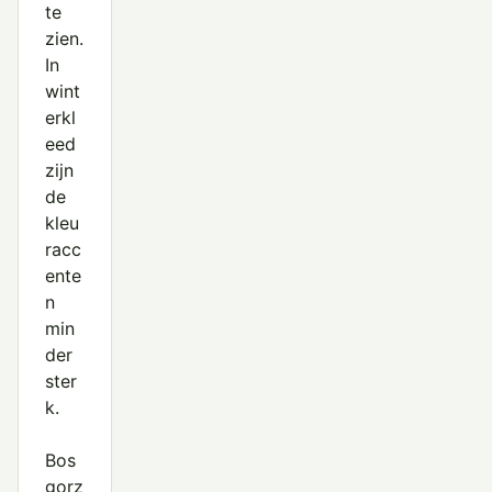
te
zien.
In
wint
erkl
eed
zijn
de
kleu
racc
ente
n
min
der
ster
k.
Bos
gorz