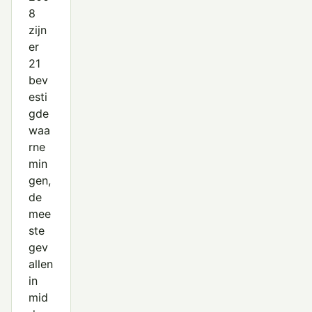
8
zijn
er
21
bev
esti
gde
waa
rne
min
gen,
de
mee
ste
gev
allen
in
mid