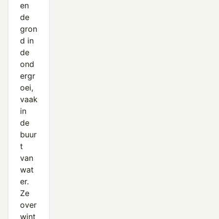
en
de
gron
d in
de
ond
ergr
oei,
vaak
in
de
buur
t
van
wat
er.
Ze
over
wint