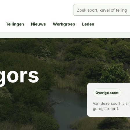
Tellingen
Nieuws
Werkgroep
Leden
gors
Overige soort
Van deze soort is s
geregistreerd.