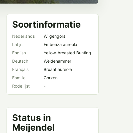
Soortinformatie
Nederlands
Wilgengors
Latijn
Emberiza aureola
English
Yellow-breasted Bunting
Deutsch
Weidenammer
Français
Bruant auréole
Familie
Gorzen
Rode lijst
-
Status in
Meijendel