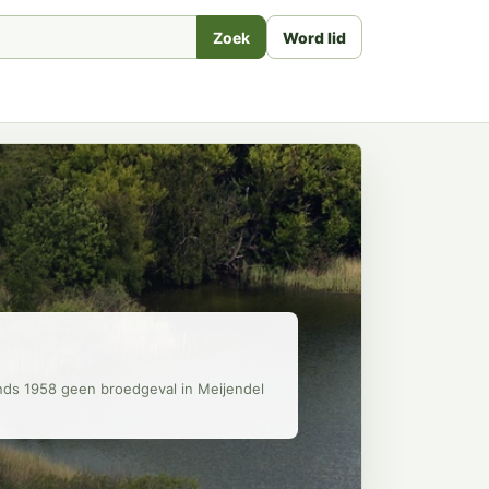
Zoek
Word lid
inds 1958 geen broedgeval in Meijendel