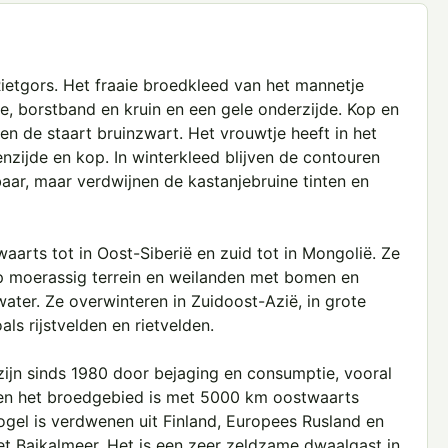
Rietgors. Het fraaie broedkleed van het mannetje
e, borstband en kruin en een gele onderzijde. Kop en
 en de staart bruinzwart. Het vrouwtje heeft in het
nzijde en kop. In winterkleed blijven de contouren
ar, maar verdwijnen de kastanjebruine tinten en
arts tot in Oost-Siberië en zuid tot in Mongolië. Ze
p moerassig terrein en weilanden met bomen en
water. Ze overwinteren in Zuidoost-Azië, in grote
ls rijstvelden en rietvelden.
zijn sinds 1980 door bejaging en consumptie, vooral
 en het broedgebied is met 5000 km oostwaarts
gel is verdwenen uit Finland, Europees Rusland en
het Baikalmeer. Het is een zeer zeldzame dwaalgast in