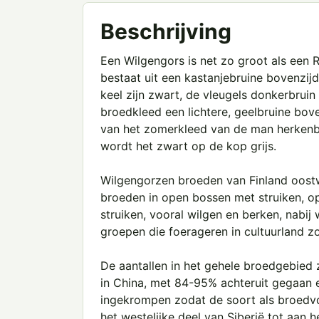
Beschrijving
Een Wilgengors is net zo groot als een 
bestaat uit een kastanjebruine bovenzijd
keel zijn zwart, de vleugels donkerbruin
broedkleed een lichtere, geelbruine bove
van het zomerkleed van de man herkenba
wordt het zwart op de kop grijs.
Wilgengorzen broeden van Finland oostwa
broeden in open bossen met struiken, o
struiken, vooral wilgen en berken, nabij 
groepen die foerageren in cultuurland zoa
De aantallen in het gehele broedgebied 
in China, met 84-95% achteruit gegaan
ingekrompen zodat de soort als broedvo
het westelijke deel van Siberië tot aan 