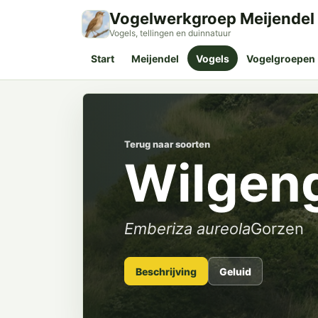
Vogelwerkgroep Meijendel
Vogels, tellingen en duinnatuur
Start
Meijendel
Vogels
Vogelgroepen
Terug naar soorten
Wilgen
Emberiza aureola
Gorzen
Beschrijving
Geluid