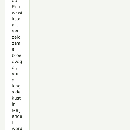
de
Rou
wkwi
ksta
art
een
zeld
zam
e
broe
dvog
el,
voor
al
lang
s de
kust.
In
Meij
ende
l
werd