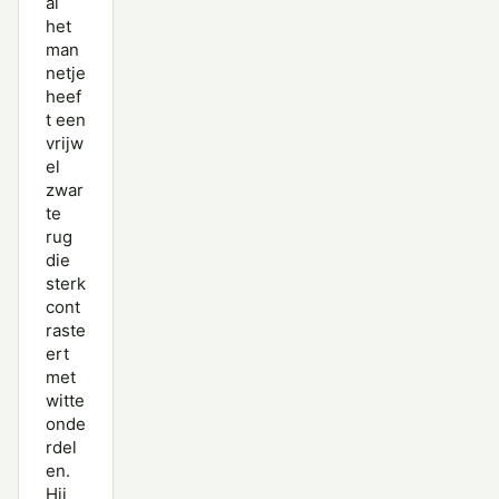
al
het
man
netje
heef
t een
vrijw
el
zwar
te
rug
die
sterk
cont
raste
ert
met
witte
onde
rdel
en.
Hij