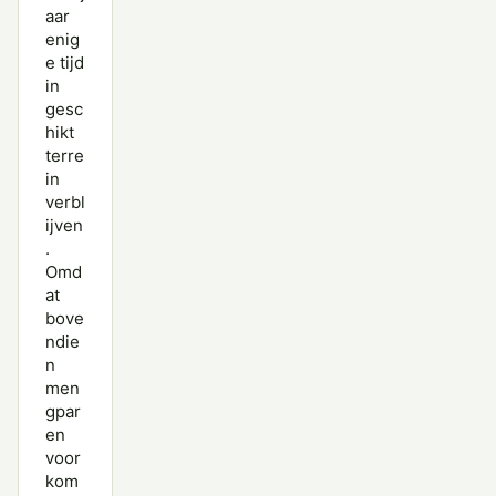
aar
enig
e tijd
in
gesc
hikt
terre
in
verbl
ijven
.
Omd
at
bove
ndie
n
men
gpar
en
voor
kom