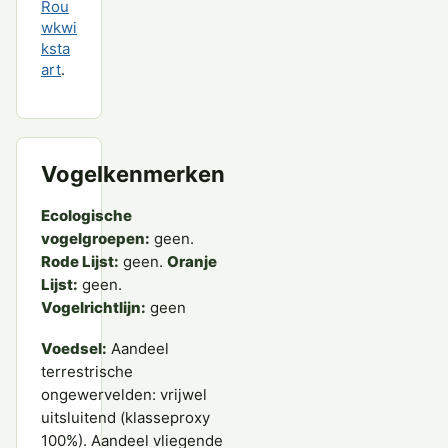
Rou
wkwi
ksta
art
.
Vogelkenmerken
Ecologische
vogelgroepen:
geen.
Rode Lijst:
geen.
Oranje
Lijst:
geen.
Vogelrichtlijn:
geen
Voedsel:
Aandeel
terrestrische
ongewervelden: vrijwel
uitsluitend (klasseproxy
100%). Aandeel vliegende