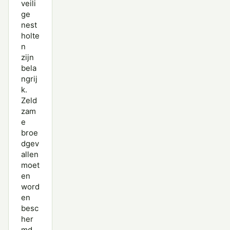
veili
ge
nest
holte
n
zijn
bela
ngrij
k.
Zeld
zam
e
broe
dgev
allen
moet
en
word
en
besc
her
md