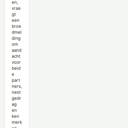
en,
vraa
gt
een
broe
dmel
ding
om
aand
acht
voor
beid
e
part
ners,
nest
gedr
ag
en
ken
merk