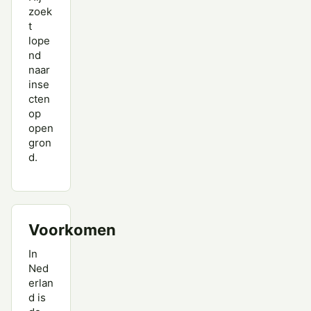
zoek
t
lope
nd
naar
inse
cten
op
open
gron
d.
Voorkomen
In
Ned
erlan
d is