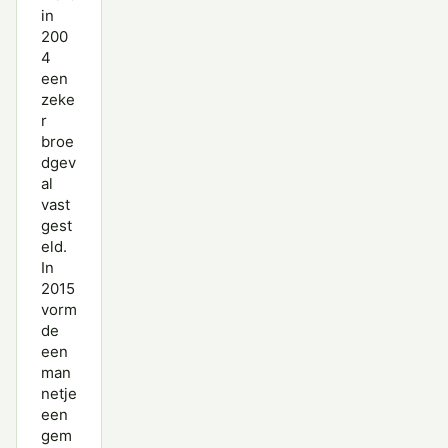
in
200
4
een
zeke
r
broe
dgev
al
vast
gest
eld.
In
2015
vorm
de
een
man
netje
een
gem