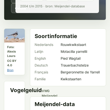
2004 t/m 2015 · bron: Meijendel-database
Geluid
Soortinformatie
Nederlands
Rouwkwikstaart
Foto:
Latijn
Motacilla yarrellii
Alexis
Lours
English
Pied Wagtail
CC BY
Deutsch
Trauerbachstelze
4.0
Bron
Français
Bergeronnette de Yarrell
Familie
Kwikstaarten
Vogelgeluid
VWG
Meijendel
en
Meijendel-data
openbare