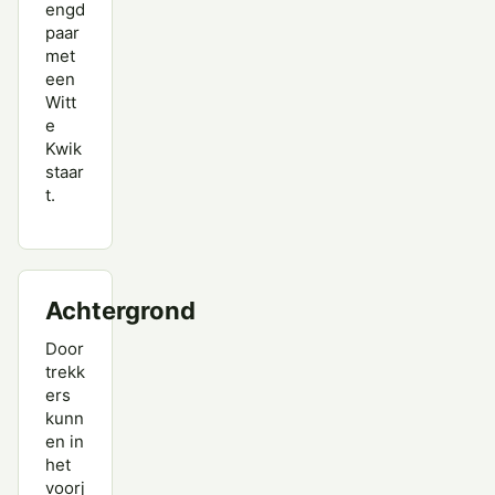
engd
paar
met
een
Witt
e
Kwik
staar
t.
Achtergrond
Door
trekk
ers
kunn
en in
het
voorj