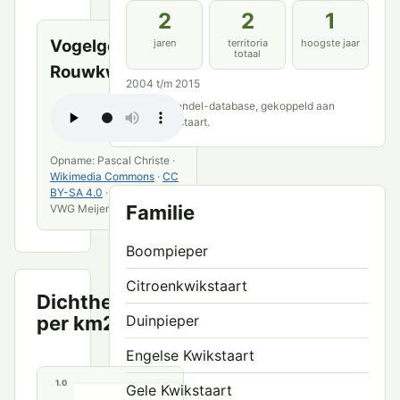
bronnen
2
2
1
Vogelgeluid van
jaren
territoria
hoogste jaar
totaal
Rouwkwikstaart
2004 t/m 2015
Bron: Meijendel-database, gekoppeld aan
Rouwkwikstaart.
Opname: Pascal Christe ·
Wikimedia Commons
·
CC
BY-SA 4.0
· bewerkt door
Familie
VWG Meijendel
Boompieper
Citroenkwikstaart
Dichtheid
Territoria
per km2
Duinpieper
per km²
Engelse Kwikstaart
1.0
Gele Kwikstaart