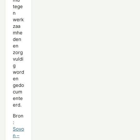
tege
n
werk
zaa
mhe
den
en
zorg
vuldi
g
word
en
gedo
cum
ente
erd.
Bron
:
Sovo
n –