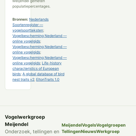
Meijendel gemeten
populatiepercentages.
Bronnen:
Nederlands
Soortenregister —
vogelsoortteksten
;
Vogelbescherming Nederland —
online vogelgids
;
Vogelbescherming Nederland —
online vogelgids
;
Vogelbescherming Nederland —
online vogelgids
;
Life-history
characteristics of European
birds
;
A global database of bird
nest traits v2
;
EltonTraits 1.0
Vogelwerkgroep
Meijendel
Meijendel
Vogels
Vogelgroepen
Onderzoek, tellingen en
Tellingen
Nieuws
Werkgroep