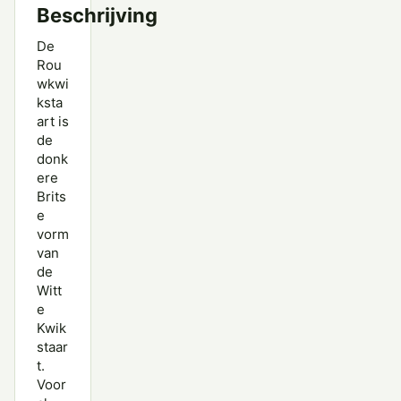
Beschrijving
De
Rou
wkwi
ksta
art is
de
donk
ere
Brits
e
vorm
van
de
Witt
e
Kwik
staar
t.
Voor