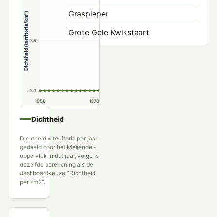
Graspieper
Dichtheid (territoria/km²)
Grote Gele Kwikstaart
0.5
Grote Pieper
Mongoolse Pieper
Noordse Kwikstaart
0.0
1958
1970
1980
1990
Oeverpieper
Dichtheid
Roodkeelpieper
Dichtheid = territoria per jaar
Rouwkwikstaart
gedeeld door het Meijendel-
oppervlak in dat jaar, volgens
Siberische Boompieper
dezelfde berekening als de
dashboardkeuze “Dichtheid
per km2”.
Waterpieper
Witte Kwikstaart