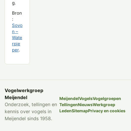
g.
Bron
:
Sovo
n –
Wate
rpie
per
.
Vogelwerkgroep
Meijendel
Meijendel
Vogels
Vogelgroepen
Onderzoek, tellingen en
Tellingen
Nieuws
Werkgroep
Leden
Sitemap
Privacy en cookies
kennis over vogels in
Meijendel sinds 1958.