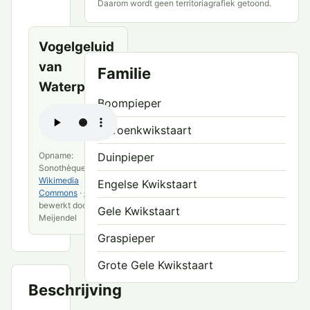
Daarom wordt geen territoriagrafiek getoond.
bronnen
Vogelgeluid
van
Familie
Waterpieper
Boompieper
Citroenkwikstaart
Opname:
Duinpieper
Sonothèque ADVL ·
Wikimedia
Engelse Kwikstaart
Commons
·
CC0
·
bewerkt door VWG
Gele Kwikstaart
Meijendel
Graspieper
Grote Gele Kwikstaart
Beschrijving
Grote Pieper