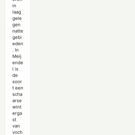
in
laag
gele
gen
natte
gebi
eden
. In
Meij
ende
l is
de
soor
t een
scha
arse
wint
erga
st
van
voch