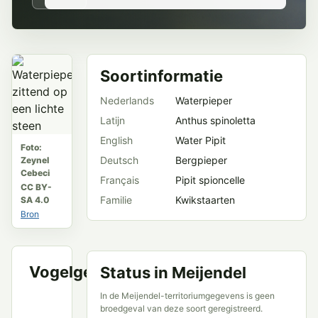
Soortinformatie
Nederlands
Waterpieper
Latijn
Anthus spinoletta
English
Water Pipit
Foto:
Deutsch
Bergpieper
Zeynel
Cebeci
Français
Pipit spioncelle
CC BY-
Familie
Kwikstaarten
SA 4.0
Bron
Vogelgeluid
Status in Meijendel
VWG
Meijendel
In de Meijendel-territoriumgegevens is geen
en
broedgeval van deze soort geregistreerd.
openbare