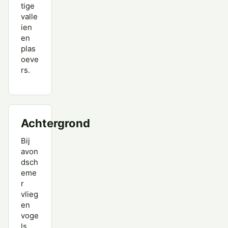
tige
valle
ien
en
plas
oeve
rs.
Achtergrond
Bij
avon
dsch
eme
r
vlieg
en
voge
ls