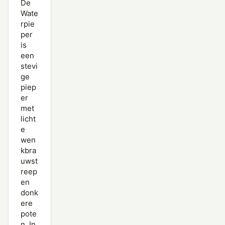
De
Mongoolse Pieper
Wate
rpie
Noordse Kwikstaart
per
is
Oeverpieper
een
Roodkeelpieper
stevi
ge
Rouwkwikstaart
piep
er
Siberische Boompieper
met
licht
Waterpieper
e
wen
Witte Kwikstaart
kbra
uwst
reep
en
donk
ere
pote
n. In