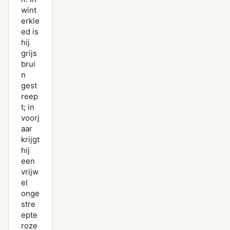
wint
erkle
ed is
hij
grijs
brui
n
gest
reep
t; in
voorj
aar
krijgt
hij
een
vrijw
el
onge
stre
epte
roze