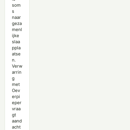
som
s
naar
geza
menl
ijke
slaa
ppla
atse
n.
Verw
arrin
g
met
Oev
erpi
eper
vraa
gt
aand
acht