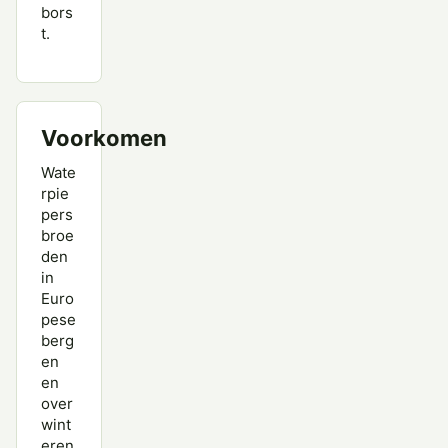
bors
t.
Voorkomen
Wate
rpie
pers
broe
den
in
Euro
pese
berg
en
en
over
wint
eren