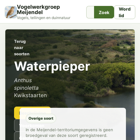
Vogelwerkgroep
Word
Meijendel
Zoek
lid
Vogels, tellingen en duinnatuur
Terug
naar
soorten
Waterpieper
Anthus
spinoletta
Kwikstaarten
Beschrijving
Overige soort
Voorkomen
In de Meijendel-territoriumgegevens is geen
broedgeval van deze soort geregistreerd.
Geluid