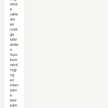
oeid
e
valle
ien
en
rusti
ge
slikr
ande
n.
Voor
kom
verd
rogi
ng
en
inten
siev
e
betr
edin