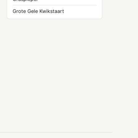
Grote Gele Kwikstaart
Grote Pieper
Mongoolse Pieper
Noordse Kwikstaart
Oeverpieper
Roodkeelpieper
Rouwkwikstaart
Siberische Boompieper
Waterpieper
Witte Kwikstaart