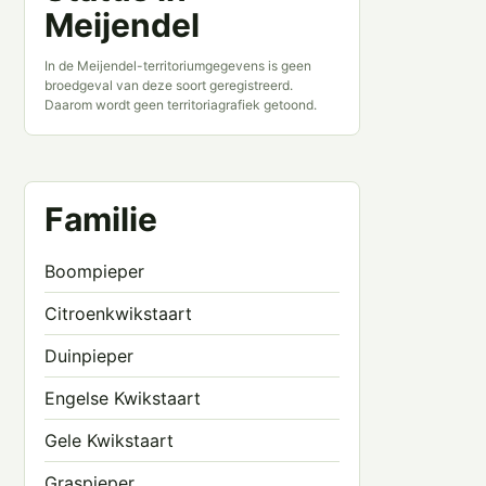
Meijendel
In de Meijendel-territoriumgegevens is geen
broedgeval van deze soort geregistreerd.
Daarom wordt geen territoriagrafiek getoond.
Familie
Boompieper
Citroenkwikstaart
Duinpieper
Engelse Kwikstaart
Gele Kwikstaart
Graspieper