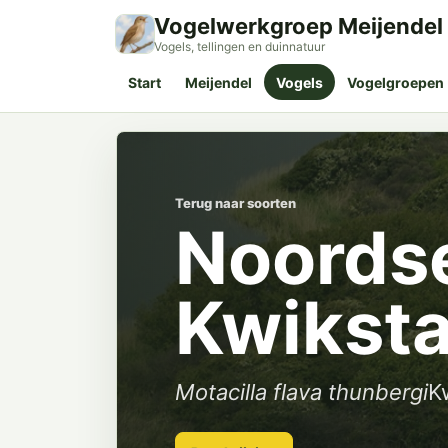
Vogelwerkgroep Meijendel
Vogels, tellingen en duinnatuur
Start
Meijendel
Vogels
Vogelgroepen
Terug naar soorten
Noords
Kwiksta
Motacilla flava thunbergi
K