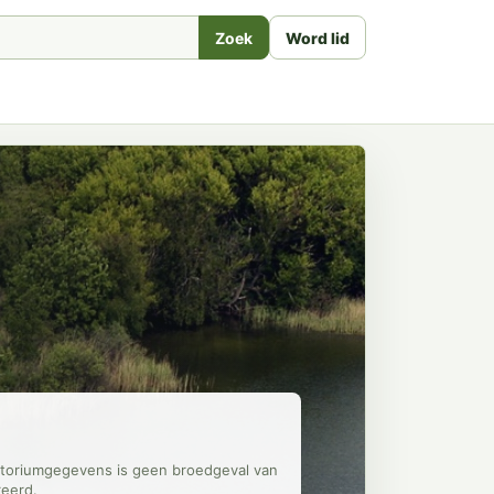
Zoek
Word lid
ritoriumgegevens is geen broedgeval van
reerd.