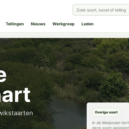
Tellingen
Nieuws
Werkgroep
Leden
e
art
wikstaarten
Overige soort
In de Meijendel-ter
deze soort geregist