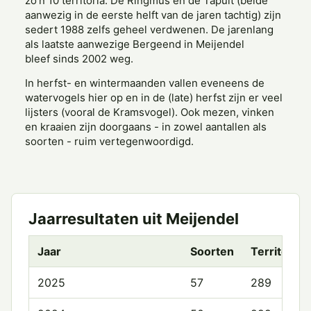
zo'n 10 territoria. De Ringmus en de Tapuit (beide
aanwezig in de eerste helft van de jaren tachtig) zijn
sedert 1988 zelfs geheel verdwenen. De jarenlang
als laatste aanwezige Bergeend in Meijendel
bleef sinds 2002 weg.
In herfst- en wintermaanden vallen eveneens de
watervogels hier op en in de (late) herfst zijn er veel
lijsters (vooral de Kramsvogel). Ook mezen, vinken
en kraaien zijn doorgaans - in zowel aantallen als
soorten - ruim vertegenwoordigd.
Jaarresultaten uit Meijendel
Jaar
Soorten
Territoria
2025
57
289