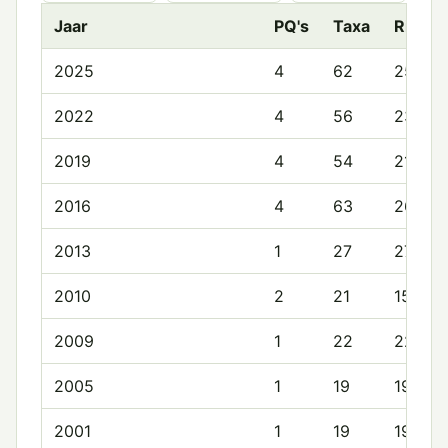
Jaar
PQ's
Taxa
Rijkd
2025
4
62
25.5
2022
4
56
23.5
2019
4
54
21.8
2016
4
63
26.2
2013
1
27
27.0
2010
2
21
15.0
2009
1
22
22.0
2005
1
19
19.0
2001
1
19
19.0