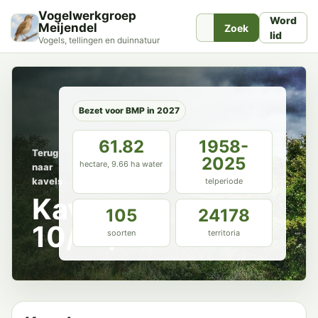
Vogelwerkgroep
Word
Meijendel
Zoek
lid
Vogels, tellingen en duinnatuur
Bezet voor BMP in 2027
61.82
1958-
Terug
2025
hectare, 9.66 ha water
naar
kavels
telperiode
Kavel
105
24178
10/12/76
soorten
territoria