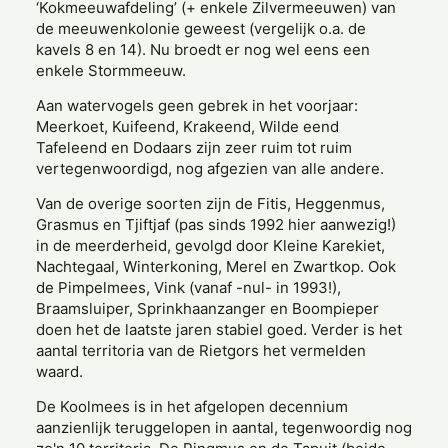
‘Kokmeeuwafdeling’ (+ enkele Zilvermeeuwen) van
de meeuwenkolonie geweest (vergelijk o.a. de
kavels 8 en 14). Nu broedt er nog wel eens een
enkele Stormmeeuw.
Aan watervogels geen gebrek in het voorjaar:
Meerkoet, Kuifeend, Krakeend, Wilde eend
Tafeleend en Dodaars zijn zeer ruim tot ruim
vertegenwoordigd, nog afgezien van alle andere.
Van de overige soorten zijn de Fitis, Heggenmus,
Grasmus en Tjiftjaf (pas sinds 1992 hier aanwezig!)
in de meerderheid, gevolgd door Kleine Karekiet,
Nachtegaal, Winterkoning, Merel en Zwartkop. Ook
de Pimpelmees, Vink (vanaf -nul- in 1993!),
Braamsluiper, Sprinkhaanzanger en Boompieper
doen het de laatste jaren stabiel goed. Verder is het
aantal territoria van de Rietgors het vermelden
waard.
De Koolmees is in het afgelopen decennium
aanzienlijk teruggelopen in aantal, tegenwoordig nog