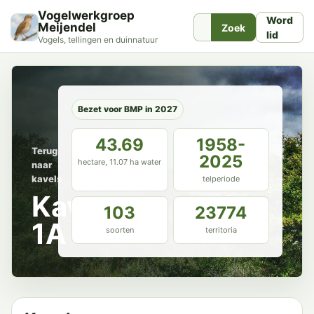
Vogelwerkgroep
Word
Meijendel
Zoek
lid
Vogels, tellingen en duinnatuur
Bezet voor BMP in 2027
43.69
1958-
Terug
2025
hectare, 11.07 ha water
naar
kavels
telperiode
Kavel
103
23774
1A
soorten
territoria