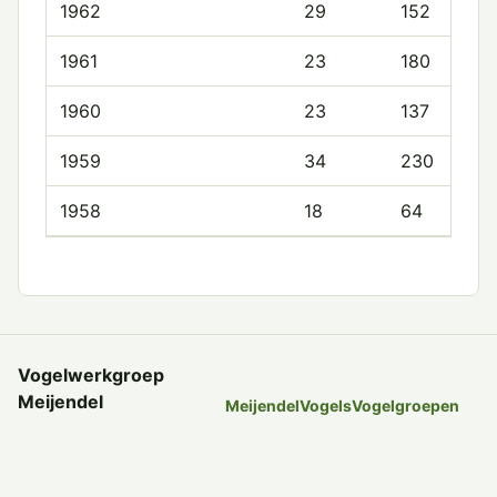
1962
29
152
1961
23
180
1960
23
137
1959
34
230
1958
18
64
Vogelwerkgroep
Meijendel
Meijendel
Vogels
Vogelgroepen
Onderzoek, tellingen en
Tellingen
Nieuws
Werkgroep
Leden
Sitemap
Privacy en cookies
kennis over vogels in
Meijendel sinds 1958.