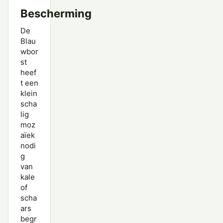
Bescherming
De
Blau
wbor
st
heef
t een
klein
scha
lig
moz
aïek
nodi
g
van
kale
of
scha
ars
begr