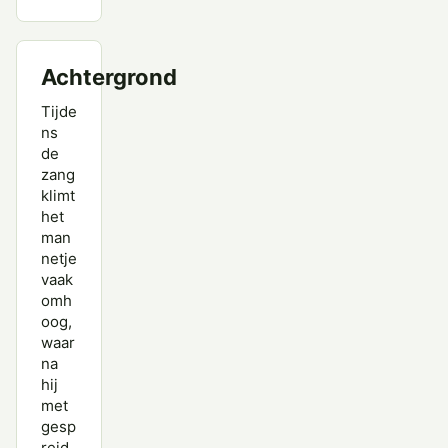
Achtergrond
Tijde
ns
de
zang
klimt
het
man
netje
vaak
omh
oog,
waar
na
hij
met
gesp
reid