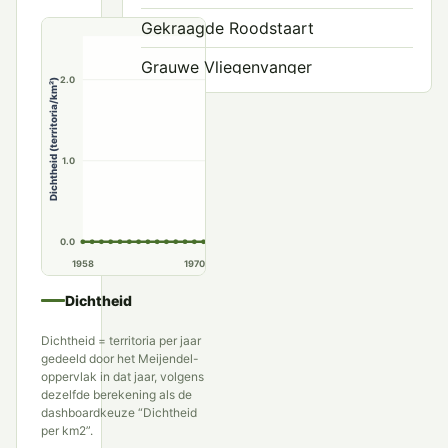
Gekraagde Roodstaart
Grauwe Vliegenvanger
2.0
Dichtheid (territoria/km²)
Kleine Vliegenvanger
Nachtegaal
1.0
Noordse Nachtegaal
Paapje
0.0
Roetvliegenvanger
1958
1970
1980
1990
Roodborst
Dichtheid
Roodborsttapuit
Dichtheid = territoria per jaar
gedeeld door het Meijendel-
Tapuit
oppervlak in dat jaar, volgens
dezelfde berekening als de
dashboardkeuze “Dichtheid
Westelijke Blonde Tapuit
per km2”.