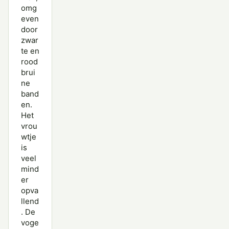
omg
even
door
zwar
te en
rood
brui
ne
band
en.
Het
vrou
wtje
is
veel
mind
er
opva
llend
. De
voge