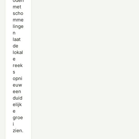
oden
met
scho
mme
linge
n
laat
de
lokal
e
reek
s
opni
euw
een
duid
elijk
e
groe
i
zien.