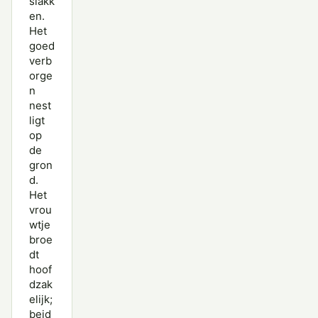
slakk
en.
Het
goed
verb
orge
n
nest
ligt
op
de
gron
d.
Het
vrou
wtje
broe
dt
hoof
dzak
elijk;
beid