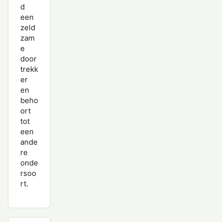
d
een
zeld
zam
e
door
trekk
er
en
beho
ort
tot
een
ande
re
onde
rsoo
rt.