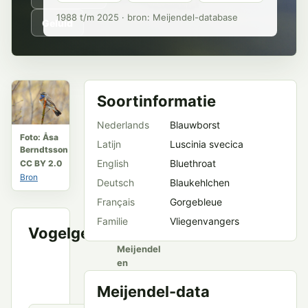
1988 t/m 2025 · bron: Meijendel-database
Geluid
Soortinformatie
Nederlands
Blauwborst
Foto: Åsa
Latijn
Luscinia svecica
Berndtsson
English
Bluethroat
CC BY 2.0
Bron
Deutsch
Blaukehlchen
Français
Gorgebleue
Familie
Vliegenvangers
Vogelgeluid
VWG
Meijendel
en
openbare
Meijendel-data
bronnen