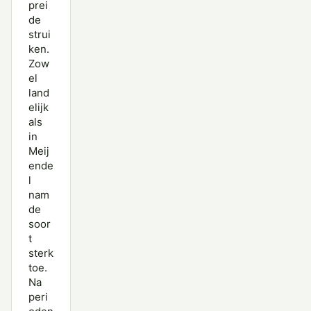
prei
de
strui
ken.
Zow
el
land
elijk
als
in
Meij
ende
l
nam
de
soor
t
sterk
toe.
Na
peri