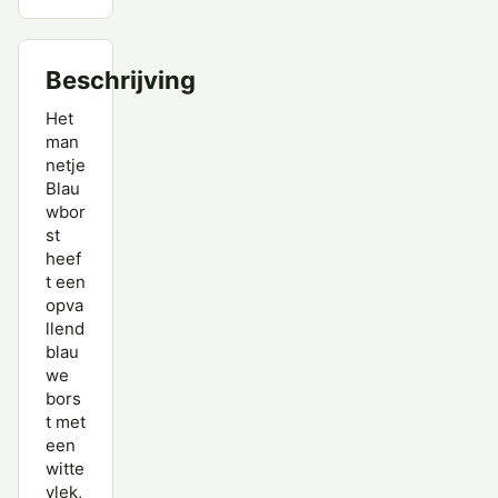
Withalsvliegenvanger
Zwarte Roodstaart
Beschrijving
Het
man
netje
Blau
wbor
st
heef
t een
opva
llend
blau
we
bors
t met
een
witte
vlek,