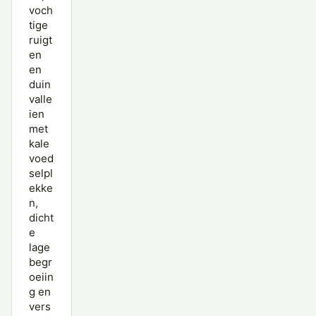
voch
tige
ruigt
en
en
duin
valle
ien
met
kale
voed
selpl
ekke
n,
dicht
e
lage
begr
oeiin
g en
vers