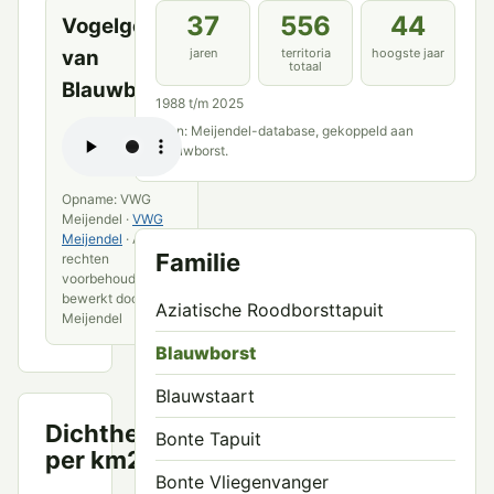
37
556
44
Vogelgeluid
jaren
territoria
hoogste jaar
van
totaal
Blauwborst
1988 t/m 2025
Bron: Meijendel-database, gekoppeld aan
Blauwborst.
Opname: VWG
Meijendel ·
VWG
Meijendel
· Alle
Familie
rechten
voorbehouden ·
bewerkt door VWG
Aziatische Roodborsttapuit
Meijendel
Blauwborst
Blauwstaart
Dichtheid
Bonte Tapuit
Territoria
per km2
per km²
Bonte Vliegenvanger
3.0