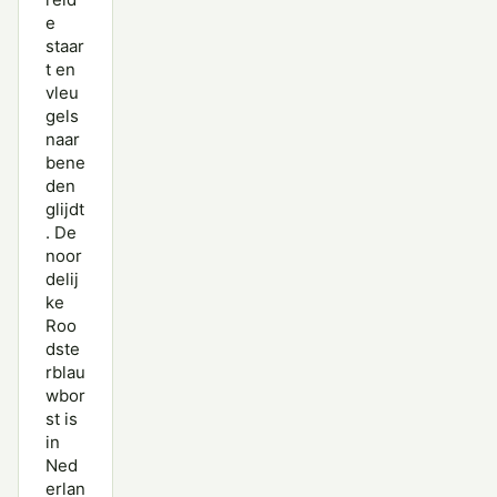
e
staar
t en
vleu
gels
naar
bene
den
glijdt
. De
noor
delij
ke
Roo
dste
rblau
wbor
st is
in
Ned
erlan