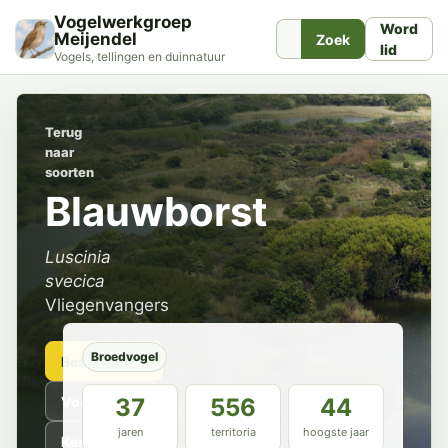
Vogelwerkgroep
Word
Meijendel
Zoek
lid
Vogels, tellingen en duinnatuur
Terug
naar
soorten
Blauwborst
Luscinia
svecica
Vliegenvangers
Broedvogel
Beschrijving
Voorkomen
37
556
44
jaren
territoria
hoogste jaar
Kenmerken