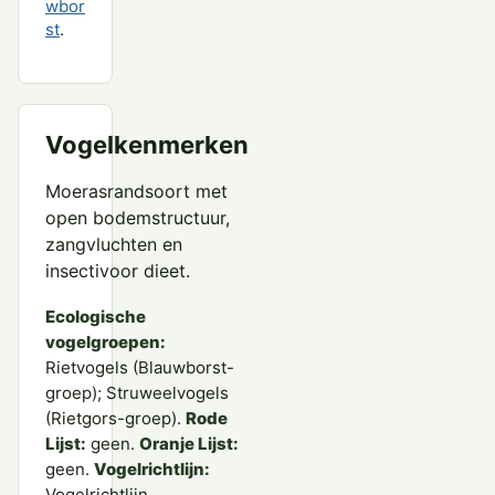
wbor
st
.
Vogelkenmerken
Moerasrandsoort met
open bodemstructuur,
zangvluchten en
insectivoor dieet.
Ecologische
vogelgroepen:
Rietvogels (Blauwborst-
groep); Struweelvogels
(Rietgors-groep).
Rode
Lijst:
geen.
Oranje Lijst:
geen.
Vogelrichtlijn:
Vogelrichtlijn