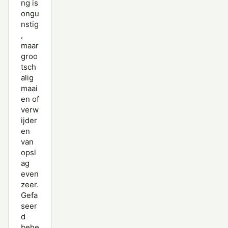
ng is
ongu
nstig
,
maar
groo
tsch
alig
maai
en of
verw
ijder
en
van
opsl
ag
even
zeer.
Gefa
seer
d
behe