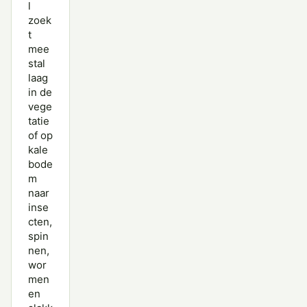
l
zoek
t
mee
stal
laag
in de
vege
tatie
of op
kale
bode
m
naar
inse
cten,
spin
nen,
wor
men
en