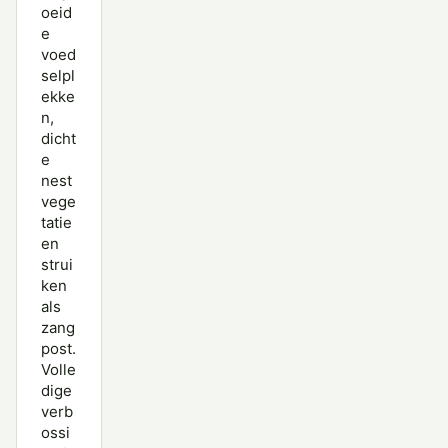
oeid
e
voed
selpl
ekke
n,
dicht
e
nest
vege
tatie
en
strui
ken
als
zang
post.
Volle
dige
verb
ossi