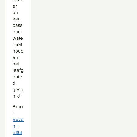
er
en
een
pass
end
wate
rpeil
houd
en
het
leefg
ebie
d
gesc
hikt.
Bron
:
Sovo
n –
Blau