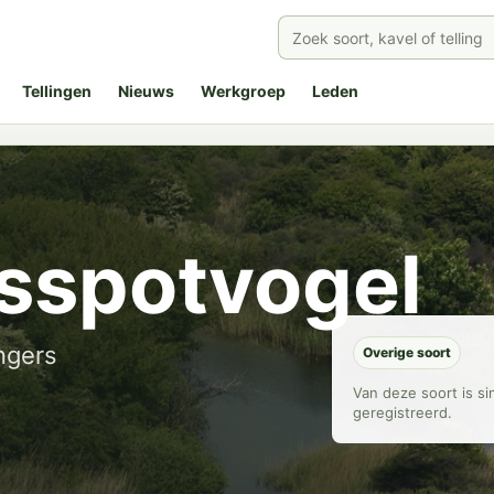
Tellingen
Nieuws
Werkgroep
Leden
sspotvogel
ngers
Overige soort
Van deze soort is s
geregistreerd.