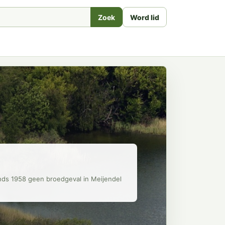
Zoek
Word lid
inds 1958 geen broedgeval in Meijendel