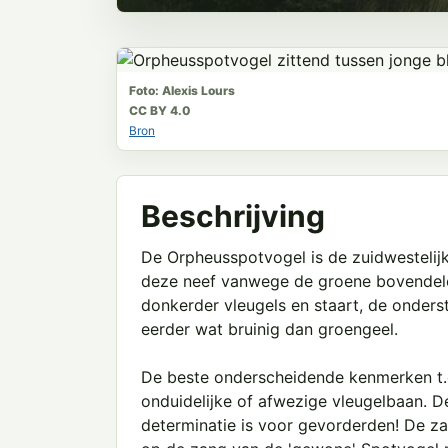
Foto: Alexis Lours
CC BY 4.0
Bron
Beschrijving
De Orpheusspotvogel is de zuidwesteli
deze neef vanwege de groene bovendele
donkerder vleugels en staart, de onders
eerder wat bruinig dan groengeel.
De beste onderscheidende kenmerken t.o.
onduidelijke of afwezige vleugelbaan. De 
determinatie is voor gevorderden! De zan