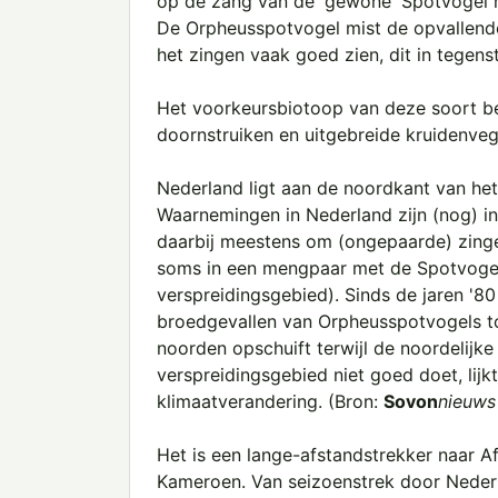
op de zang van de 'gewone' Spotvogel ma
De Orpheusspotvogel mist de opvallende 
het zingen vaak goed zien, dit in tegens
Het voorkeursbiotoop van deze soort be
doornstruiken en uitgebreide kruidenveg
Nederland ligt aan de noordkant van he
Waarnemingen in Nederland zijn (nog) inc
daarbij meestens om (ongepaarde) zinge
soms in een mengpaar met de Spotvogel
verspreidingsgebied). Sinds de jaren '
broedgevallen van Orpheusspotvogels to
noorden opschuift terwijl de noordelijke
verspreidingsgebied niet goed doet, lijk
klimaatverandering. (Bron:
Sovon
nieuws
Het is een lange-afstandstrekker naar Af
Kameroen. Van seizoenstrek door Nederl