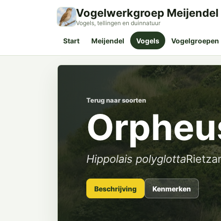
Vogelwerkgroep Meijendel
Vogels, tellingen en duinnatuur
Start
Meijendel
Vogels
Vogelgroepen
Terug naar soorten
Orpheu
Hippolais polyglotta
Rietza
Beschrijving
Kenmerken