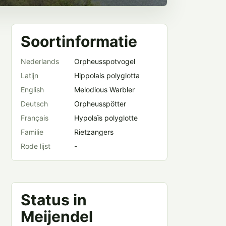
Soortinformatie
Nederlands
Orpheusspotvogel
Latijn
Hippolais polyglotta
English
Melodious Warbler
Deutsch
Orpheusspötter
Français
Hypolaïs polyglotte
Familie
Rietzangers
Rode lijst
-
Status in
Meijendel