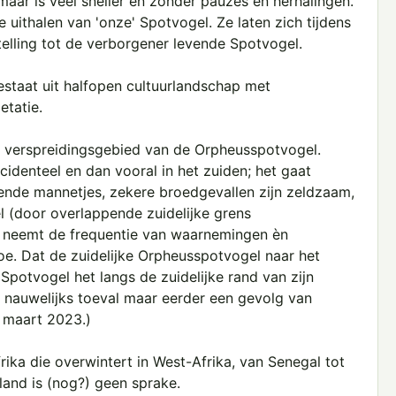
ar is veel sneller en zonder pauzes en herhalingen.
uithalen van 'onze' Spotvogel. Ze laten zich tijdens
telling tot de verborgener levende Spotvogel.
staat uit halfopen cultuurlandschap met
etatie.
t verspreidingsgebied van de Orpheusspotvogel.
identeel en dan vooral in het zuiden; het gaat
nde mannetjes, zekere broedgevallen zijn zeldzaam,
 (door overlappende zuidelijke grens
80 neemt de frequentie van waarnemingen èn
e. Dat de zuidelijke Orpheusspotvogel naar het
 Spotvogel het langs de zuidelijke rand van zijn
t nauwelijks toeval maar eerder een gevolg van
maart 2023.)
rika die overwintert in West-Afrika, van Senegal tot
and is (nog?) geen sprake.